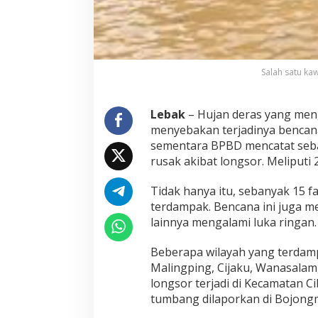
e
n
c
a
n
Salah satu ka
a
B
a
Lebak
– Hujan deras yang men
n
j
menyebakan terjadinya bencana
i
sementara BPBD mencatat seba
r
rusak akibat longsor. Meliputi 
d
a
Tidak hanya itu, sebanyak 15 f
n
L
terdampak. Bencana ini juga m
o
lainnya mengalami luka ringan.
n
g
Beberapa wilayah yang terdampa
s
Malingping, Cijaku, Wanasalam
o
r
longsor terjadi di Kecamatan C
tumbang dilaporkan di Bojongm