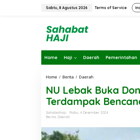
L
e
Sabtu, 8 Agustus 2026
Terms of Service
In
w
a
t
i
k
e
k
o
Home
Haji
Daerah
Pemerintahan
n
t
e
n
Home
/
Berita
/
Daerah
N
U
NU Lebak Buka Don
L
e
Terdampak Bencana
b
a
k
Sahabathaji
Rabu, 4 Desember 2024
B
Berita
,
Daerah
u
k
a
D