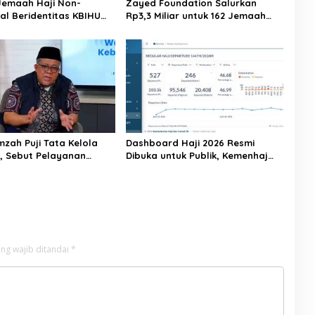
Jemaah Haji Non-
Zayed Foundation Salurkan
al Beridentitas KBIHU
Rp3,3 Miliar untuk 162 Jemaah
nhaj Lebak: Kami Tunggu
Haji Indonesia, Perkuat Kerja
usat
Sama Haji RI–UEA
mzah Puji Tata Kelola
Dashboard Haji 2026 Resmi
6, Sebut Pelayanan
Dibuka untuk Publik, Kemenhaj
ulai Naik Kelas
Perkuat Transparansi dan Akses
Informasi Jemaah
ng wajib ditandai
*