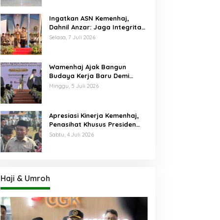
Ingatkan ASN Kemenhaj,
Dahnil Anzar: Jaga Integritas,
Hentikan Praktik Menjadikan
Selasa, 7 Juli 2026
Jemaah sebagai Komoditas
Wamenhaj Ajak Bangun
Budaya Kerja Baru Demi
Pelayanan Terbaik bagi
Minggu, 5 Juli 2026
Jemaah
Apresiasi Kinerja Kemenhaj,
Penasihat Khusus Presiden
Nilai Transisi
Sabtu, 4 Juli 2026
Penyelenggaraan Haji
Berjalan Baik
Haji & Umroh