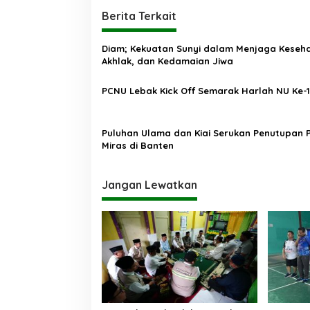
v
i
Berita Terkait
g
Diam; Kekuatan Sunyi dalam Menjaga Keseh
a
Akhlak, dan Kedamaian Jiwa
s
PCNU Lebak Kick Off Semarak Harlah NU Ke-
i
p
o
Puluhan Ulama dan Kiai Serukan Penutupan 
Miras di Banten
s
Jangan Lewatkan