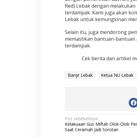
Red) Lebak dengan melakukan
terdampak. Kami juga akan kom
Lebak untuk kemungkinan mem
Selain itu, juga mendorong p
memastikan bantuan-bantuan a
terdampak.
Cek berita dan artikel m
Banjir Lebak
Ketua NU Lebak
N
Pos sebelumnya
Kelakuaan Gus Miftah Olok-Olok Pen
a
Saat Ceramah Jadi Sorotan