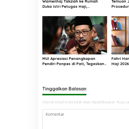
Wamenhaj Takziah ke Rumah
Temuan 
Duka Istri Petugas Haji,
Prosedur
Sampaikan Duka dan
AA, Keme
Penghormatan atas Amanah
Arahan P
yang Tetap Ditunaikan
MUI Apresiasi Penangkapan
Fahri Ha
Pendiri Ponpes di Pati, Tegaskan
Haji 202
Tak Ada Tempat bagi Perusak
Jemaah M
Akhlak Pesantren
Tinggalkan Balasan
Alamat email Anda tidak akan dipublikasikan.
Ruas ya