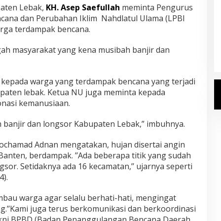
aten Lebak,
KH. Asep Saefullah
meminta Pengurus
ana dan Perubahan Iklim
Nahdlatul Ulama (LPBI
Kemenhaj Umumkan Daftar
rga terdampak bencana.
Jemaah Haji 2027
gah masyarakat yang kena musibah banjir dan
Di Haji
|
Senin, 20 Juli 2026
 kepada warga yang terdampak bencana yang terjadi
upaten lebak. Ketua NU juga meminta kepada
nasi kemanusiaan.
n banjir dan longsor Kabupaten Lebak,” imbuhnya.
chamad Adnan mengatakan, hujan disertai angin
 Banten, berdampak. ’’Ada beberapa titik yang sudah
gsor. Setidaknya ada 16 kecamatan,’’ ujarnya seperti
4).
mbau warga agar selalu berhati-hati, mengingat
.’’Kami juga terus berkomunikasi dan berkoordinasi
akni BPBD (Badan Penanggulangan Bencana Daerah,