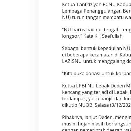
Ketua Tanfidziyah PCNU Kabup
Lembaga Penanggulangan Benc
NU) turun tangan membatu wa
“NU harus hadir di tengah-ten
longsor,” Kata KH Saefullah.
Sebagai bentuk kepedulian NU
di beberapa kecamatan di Kab
LAZISNU untuk menggalang do
“Kita buka donasi untuk korba
Ketua LPBI NU Lebak Deden Mo
kencang yang terjadi di Lebak,
terdampak, yaitu banjir dan lon
dikutip
NUOB
, Selasa (3/12/202
Pihaknya, lanjut Deden, mengi
musim hujan masih berlangsung
dengan pemerintah daerah, y