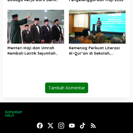
Pelayanan Terbaik bagi
Jemaah
Menteri Haji dan Umrah
Kemenag Perkuat Literasi
Kembali Lantik Sejumlah
Al-Qur’an di Sekolah,
Pejabat Strategis, Berikut
Asesmen Nasional Jadi
Daftarnya
Fondasi Kebijakan
Pendidikan Agama
Tambah Komentar