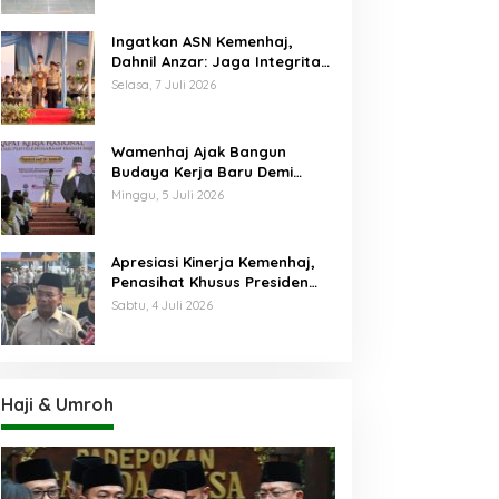
Ingatkan ASN Kemenhaj,
Dahnil Anzar: Jaga Integritas,
Hentikan Praktik Menjadikan
Selasa, 7 Juli 2026
Jemaah sebagai Komoditas
Wamenhaj Ajak Bangun
Budaya Kerja Baru Demi
Pelayanan Terbaik bagi
Minggu, 5 Juli 2026
Jemaah
Apresiasi Kinerja Kemenhaj,
Penasihat Khusus Presiden
Nilai Transisi
Sabtu, 4 Juli 2026
Penyelenggaraan Haji
Berjalan Baik
Haji & Umroh