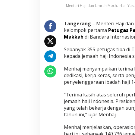
i
Menteri Haji dan Umrah Moch. Irfan Yu
P
P
I
Tangerang
– Menteri Haji da
H
kelompok pertama
Petugas Pe
D
Makkah
di Bandara Internasio
a
k
e
Sebanyak 355 petugas tiba di 
r
kepada jemaah haji Indonesia s
M
a
Menhaj menyampaikan terima ka
k
dedikasi, kerja keras, serta pe
k
a
penyelenggaraan ibadah haji 1
h
“Terima kasih atas seluruh pe
jemaah haji Indonesia. Presid
yang telah bekerja dengan su
tahun ini,” ujar Menhaj.
Menhaj menjelaskan, operasion
hari ini, sebanyak 149.736 je