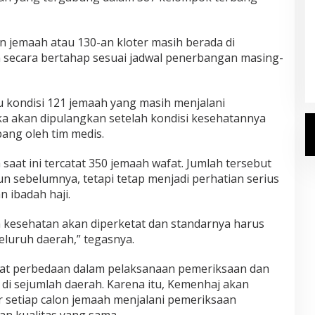
Kemenhaj Umumkan Daftar
en jemaah atau 130-an kloter masih berada di
Jemaah Haji 2027
 secara bertahap sesuai jadwal penerbangan masing-
Di Haji
|
Senin, 20 Juli 2026
 kondisi 121 jemaah yang masih menjalani
ka akan dipulangkan setelah kondisi kesehatannya
bang oleh tim medis.
at ini tercatat 350 jemaah wafat. Jumlah tersebut
n sebelumnya, tetapi tetap menjadi perhatian serius
 ibadah haji.
h kesehatan akan diperketat dan standarnya harus
eluruh daerah,” tegasnya.
at perbedaan dalam pelaksanaan pemeriksaan dan
di sejumlah daerah. Karena itu, Kemenhaj akan
 setiap calon jemaah menjalani pemeriksaan
n kualitas yang sama.