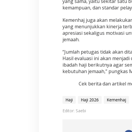
yang sama, yaitu sekitar satu b
kemampuan, dan standar pelaya
Kemenhaj juga akan melakukan 
yang menunjukkan kinerja ter
apresiasi sekaligus motivasi u
jemaah.
“Jumlah petugas tidak akan dit
Hasil evaluasi ini akan menja
ibadah haji berikutnya agar se
kebutuhan jemaah,” pungkas M
Cek berita dan artikel m
Haji
Haji 2026
Kemenhaj
Editor: Saebi