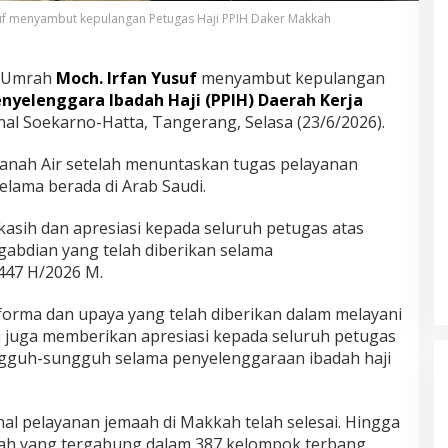
suf menyambut kepulangan Petugas Haji PPIH Daker Makkah
n Umrah
Moch. Irfan Yusuf
menyambut kepulangan
nyelenggara Ibadah Haji (PPIH) Daerah Kerja
nal Soekarno-Hatta, Tangerang, Selasa (23/6/2026).
Tanah Air setelah menuntaskan tugas pelayanan
elama berada di Arab Saudi.
sih dan apresiasi kepada seluruh petugas atas
ngabdian yang telah diberikan selama
447 H/2026 M.
rforma dan upaya yang telah diberikan dalam melayani
en juga memberikan apresiasi kepada seluruh petugas
ngguh-sungguh selama penyelenggaraan ibadah haji
al pelayanan jemaah di Makkah telah selesai. Hingga
maah yang tergabung dalam 387 kelompok terbang