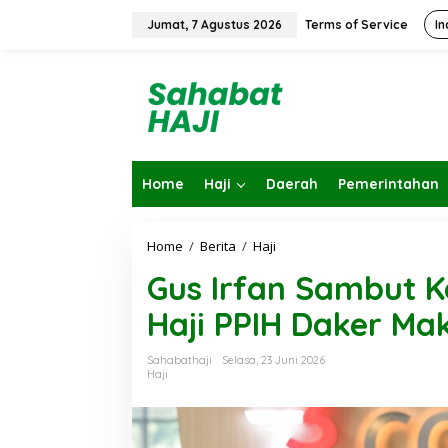
L
e
Jumat, 7 Agustus 2026
Terms of Service
In
w
a
t
i
k
e
k
o
Home
Haji
Daerah
Pemerintahan
n
t
e
n
Home
/
Berita
/
Haji
G
u
Gus Irfan Sambut 
s
I
Haji PPIH Daker Ma
r
f
a
Sahabathaji
Selasa, 23 Juni 2026
n
Haji
S
a
m
b