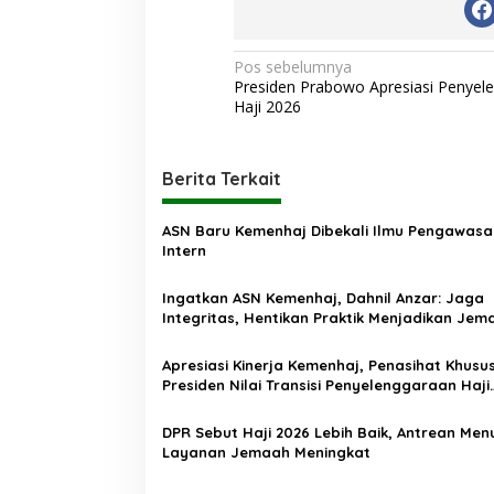
N
Pos sebelumnya
Presiden Prabowo Apresiasi Penyel
a
Haji 2026
v
i
Berita Terkait
g
a
ASN Baru Kemenhaj Dibekali Ilmu Pengawasa
s
Intern
i
Ingatkan ASN Kemenhaj, Dahnil Anzar: Jaga
p
Integritas, Hentikan Praktik Menjadikan Jem
sebagai Komoditas
o
Apresiasi Kinerja Kemenhaj, Penasihat Khusu
s
Presiden Nilai Transisi Penyelenggaraan Haji
Berjalan Baik
DPR Sebut Haji 2026 Lebih Baik, Antrean Men
Layanan Jemaah Meningkat