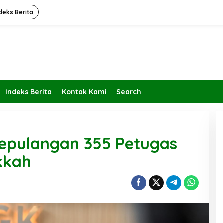
deks Berita
Indeks Berita
Kontak Kami
Search
Kepulangan 355 Petugas
kkah
Kembalikan Peran dan Fungsi
KBIHU Pada Jalurnya