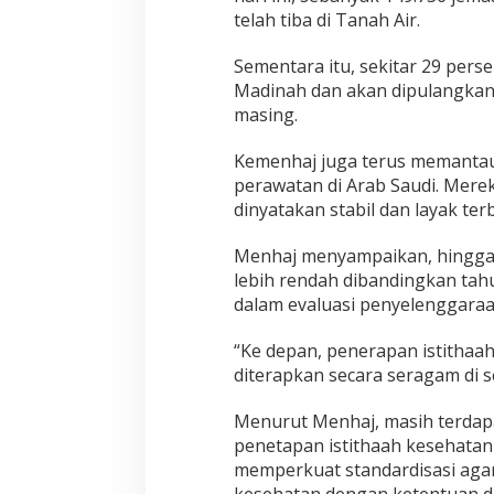
telah tiba di Tanah Air.
Sementara itu, sekitar 29 pers
Madinah dan akan dipulangkan
masing.
Kemenhaj juga terus memantau
perawatan di Arab Saudi. Mere
dinyatakan stabil dan layak ter
Menhaj menyampaikan, hingga sa
lebih rendah dibandingkan tahu
dalam evaluasi penyelenggaraan
“Ke depan, penerapan istithaa
diterapkan secara seragam di s
Menurut Menhaj, masih terdap
penetapan istithaah kesehatan 
memperkuat standardisasi agar
kesehatan dengan ketentuan da