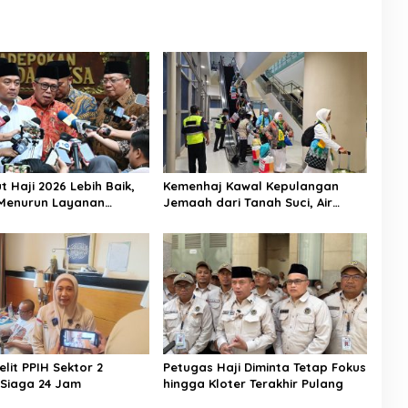
 Haji 2026 Lebih Baik,
Kemenhaj Kawal Kepulangan
 Menurun Layanan
Jemaah dari Tanah Suci, Air
Meningkat
Zamzam Akan Didistribusikan di
Tanah Air
telit PPIH Sektor 2
Petugas Haji Diminta Tetap Fokus
Siaga 24 Jam
hingga Kloter Terakhir Pulang