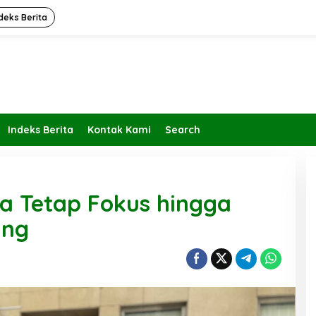
deks Berita
Indeks Berita
Kontak Kami
Search
ta Tetap Fokus hingga
ang
Kembalikan Peran dan Fungsi
KBIHU Pada Jalurnya