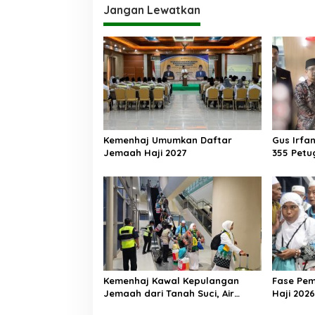
Jangan Lewatkan
Kemenhaj Umumkan Daftar
Gus Irfa
Jemaah Haji 2027
355 Petu
Makkah
Kemenhaj Kawal Kepulangan
Fase Pe
Jemaah dari Tanah Suci, Air
Haji 2026
Zamzam Akan Didistribusikan di
Ribu Jem