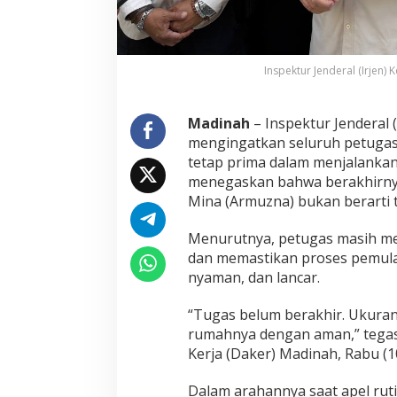
t
e
r
T
Inspektur Jenderal (Irjen)
e
r
a
Madinah
– Inspektur Jenderal 
k
mengingatkan seluruh petugas 
h
i
tetap prima dalam menjalankan 
r
menegaskan bahwa berakhirnya 
P
Mina (Armuzna) bukan berarti t
u
l
Menurutnya, petugas masih m
a
n
dan memastikan proses pemula
g
nyaman, dan lancar.
“Tugas belum berakhir. Ukurann
rumahnya dengan aman,” tegas
Kerja (Daker) Madinah, Rabu (1
Dalam arahannya saat apel rut