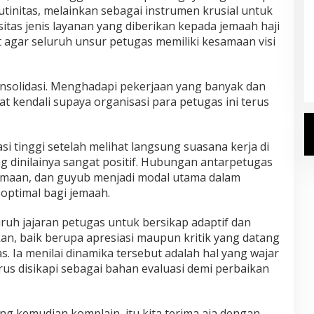
utinitas, melainkan sebagai instrumen krusial untuk
itas jenis layanan yang diberikan kepada jemaah haji
Kemenhaj Umumkan Daftar
 agar seluruh unsur petugas memiliki kesamaan visi
Jemaah Haji 2027
Di Haji
|
Senin, 20 Juli 2026
onsolidasi. Menghadapi pekerjaan yang banyak dan
lat kendali supaya organisasi para petugas ini terus
i tinggi setelah melihat langsung suasana kerja di
 dinilainya sangat positif. Hubungan antarpetugas
maan, dan guyub menjadi modal utama dalam
optimal bagi jemaah.
uruh jajaran petugas untuk bersikap adaptif dan
an, baik berupa apresiasi maupun kritik yang datang
s. Ia menilai dinamika tersebut adalah hal yang wajar
us disikapi sebagai bahan evaluasi demi perbaikan
ng kemudian komplain, itu kita terima aja dengan