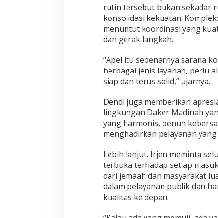
rutin tersebut bukan sekadar r
konsolidasi kekuatan. Kompleks
menuntut koordinasi yang kuat
dan gerak langkah.
“Apel itu sebenarnya sarana k
berbagai jenis layanan, perlu a
siap dan terus solid,” ujarnya.
Dendi juga memberikan apresias
lingkungan Daker Madinah yang
yang harmonis, penuh kebersa
menghadirkan pelayanan yang 
Lebih lanjut, Irjen meminta sel
terbuka terhadap setiap masuk
dari jemaah dan masyarakat lua
dalam pelayanan publik dan har
kualitas ke depan.
“Kalau ada yang memuji, ada ya