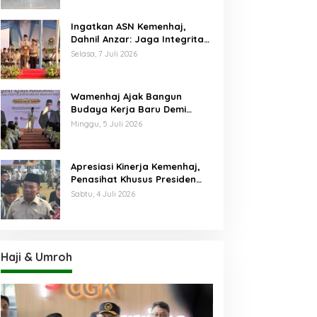
Ingatkan ASN Kemenhaj,
Dahnil Anzar: Jaga Integritas,
Hentikan Praktik Menjadikan
Selasa, 7 Juli 2026
Jemaah sebagai Komoditas
Wamenhaj Ajak Bangun
Budaya Kerja Baru Demi
Pelayanan Terbaik bagi
Minggu, 5 Juli 2026
Jemaah
Apresiasi Kinerja Kemenhaj,
Penasihat Khusus Presiden
Nilai Transisi
Sabtu, 4 Juli 2026
Penyelenggaraan Haji
Berjalan Baik
Haji & Umroh