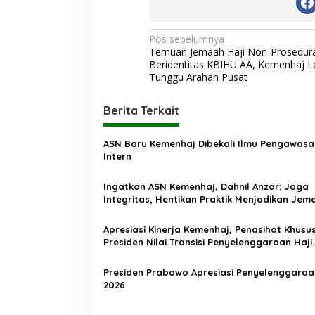
N
Pos sebelumnya
Temuan Jemaah Haji Non-Prosedura
a
Beridentitas KBIHU AA, Kemenhaj L
v
Tunggu Arahan Pusat
i
Berita Terkait
g
a
ASN Baru Kemenhaj Dibekali Ilmu Pengawasa
s
Intern
i
Ingatkan ASN Kemenhaj, Dahnil Anzar: Jaga
p
Integritas, Hentikan Praktik Menjadikan Jem
sebagai Komoditas
o
Apresiasi Kinerja Kemenhaj, Penasihat Khusu
s
Presiden Nilai Transisi Penyelenggaraan Haji
Berjalan Baik
Presiden Prabowo Apresiasi Penyelenggaraa
2026