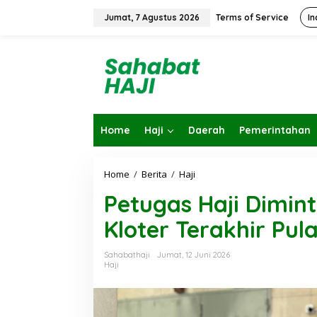
L
e
Jumat, 7 Agustus 2026
Terms of Service
In
w
a
t
i
k
e
k
o
Home
Haji
Daerah
Pemerintahan
n
t
e
n
Home
/
Berita
/
Haji
P
e
Petugas Haji Dimin
t
u
Kloter Terakhir Pul
g
a
s
Sahabathaji
Jumat, 12 Juni 2026
H
Haji
a
j
i
D