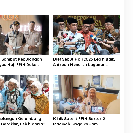
n Sambut Kepulangan
DPR Sebut Haji 2026 Lebih Baik,
gas Haji PPIH Daker
Antrean Menurun Layanan
Jemaah Meningkat
mulangan Gelombang I
Klinik Satelit PPIH Sektor 2
 Berakhir, Lebih dari 95
Madinah Siaga 24 Jam
aah Indonesia Telah