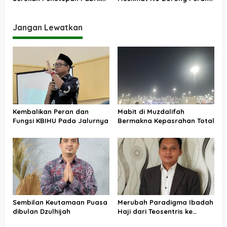
Miras di Banten
Aktif Perempuan di Pilkada
Lebak
Jangan Lewatkan
Kembalikan Peran dan
Mabit di Muzdalifah
Fungsi KBIHU Pada Jalurnya
Bermakna Kepasrahan Total
Sembilan Keutamaan Puasa
Merubah Paradigma Ibadah
dibulan Dzulhijah
Haji dari Teosentris ke
Antroposentris