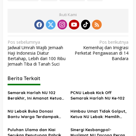
Ikuti Kami
N
Pos sebelumnya
Pos berikutnya
Jadwal Umrah Wajib Jemaah
Kemenhaj dan Imigrasi
a
Haji Indonesia Diatur
Perketat Pengawasan di 14
v
Bertahap, Lebih dari 100 Ribu
Bandara
Jemaah Tiba di Tanah Suci
i
g
Berita Terkait
a
s
Semarak Harlah NU 102
PCNU Lebak Kick Off
Berakhir, Ini Amanat Ketua
Semarak Harlah NU Ke-102
i
PCNU Lebak
p
NU Lebak Buka Donasi
Himbau Umat Tidak Golput,
o
Bantu Warga Terdampak
Ketua NU Lebak: Memilih
Bencana Banjir dan Longsor
Pemimpin adalah Kewajiban
s
Puluhan Ulama dan Kiai
Sinergi Kesbangpol-
Serukan Penutupan Pabrik
Muslimat NU Dorong Peran