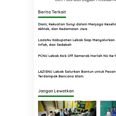
v
i
Berita Terkait
g
Diam; Kekuatan Sunyi dalam Menjaga Keseh
a
Akhlak, dan Kedamaian Jiwa
s
LazisNu Kabupaten Lebak Siap Menyalurkan 
i
Infak, dan Sedekah
p
o
PCNU Lebak Kick Off Semarak Harlah NU Ke-
s
LAZISNU Lebak Salurkan Bantun untuk Pesan
Terdampak Bencana Alam
Jangan Lewatkan