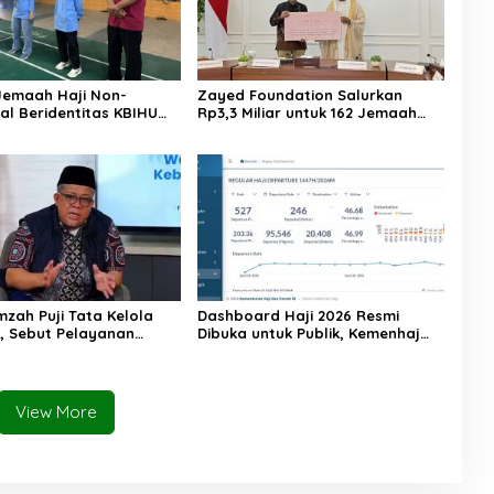
Jemaah Haji Non-
Zayed Foundation Salurkan
al Beridentitas KBIHU
Rp3,3 Miliar untuk 162 Jemaah
nhaj Lebak: Kami Tunggu
Haji Indonesia, Perkuat Kerja
usat
Sama Haji RI–UEA
mzah Puji Tata Kelola
Dashboard Haji 2026 Resmi
6, Sebut Pelayanan
Dibuka untuk Publik, Kemenhaj
ulai Naik Kelas
Perkuat Transparansi dan Akses
Informasi Jemaah
View More