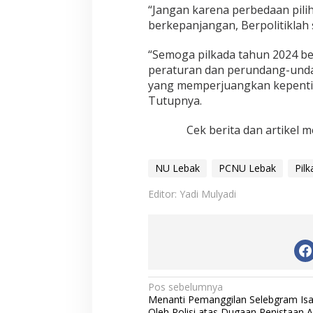
i
“Jangan karena perbedaan pili
b
berkepanjangan, Berpolitiklah
a
n
“Semoga pilkada tahun 2024 ber
peraturan dan perundang-und
yang memperjuangkan kepenti
Tutupnya.
Cek berita dan artikel m
NU Lebak
PCNU Lebak
Pil
Editor: Yadi Mulyadi
N
Pos sebelumnya
Menanti Pemanggilan Selebgram Is
a
Oleh Polisi atas Dugaan Penistaan