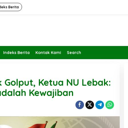
deks Berita
Indeks Berita
Kontak Kami
Search
 Golput, Ketua NU Lebak:
adalah Kewajiban
Kembalikan Peran dan Fungsi
KBIHU Pada Jalurnya