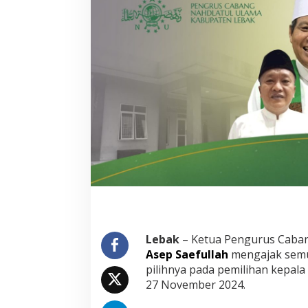
d
a
k
G
o
l
p
u
t
,
K
e
t
u
a
N
U
L
e
Lebak
– Ketua Pengurus Caban
b
Asep Saefullah
mengajak semu
a
pilihnya pada pemilihan kepal
k
:
27 November 2024.
M
e