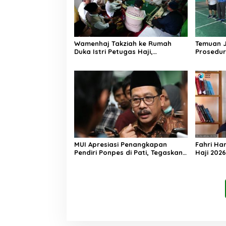
Wamenhaj Takziah ke Rumah
Temuan 
Duka Istri Petugas Haji,
Prosedur
Sampaikan Duka dan
AA, Keme
Penghormatan atas Amanah
Arahan P
yang Tetap Ditunaikan
MUI Apresiasi Penangkapan
Fahri Ha
Pendiri Ponpes di Pati, Tegaskan
Haji 202
Tak Ada Tempat bagi Perusak
Jemaah M
Akhlak Pesantren