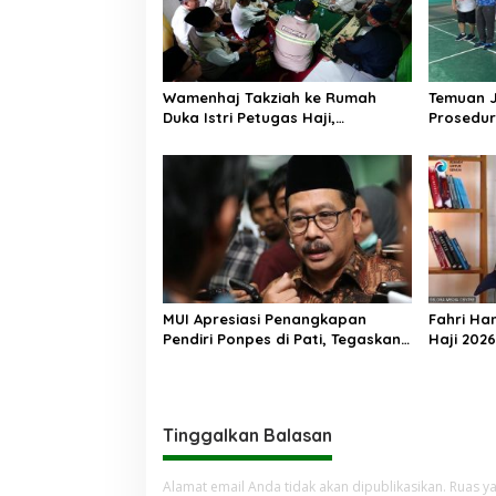
Wamenhaj Takziah ke Rumah
Temuan 
Duka Istri Petugas Haji,
Prosedur
Sampaikan Duka dan
AA, Keme
Penghormatan atas Amanah
Arahan P
yang Tetap Ditunaikan
MUI Apresiasi Penangkapan
Fahri Ha
Pendiri Ponpes di Pati, Tegaskan
Haji 202
Tak Ada Tempat bagi Perusak
Jemaah M
Akhlak Pesantren
Tinggalkan Balasan
Alamat email Anda tidak akan dipublikasikan.
Ruas ya