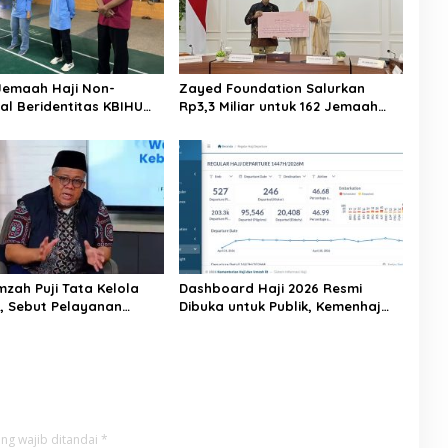
Jemaah Haji Non-
Zayed Foundation Salurkan
al Beridentitas KBIHU
Rp3,3 Miliar untuk 162 Jemaah
nhaj Lebak: Kami Tunggu
Haji Indonesia, Perkuat Kerja
usat
Sama Haji RI–UEA
mzah Puji Tata Kelola
Dashboard Haji 2026 Resmi
6, Sebut Pelayanan
Dibuka untuk Publik, Kemenhaj
ulai Naik Kelas
Perkuat Transparansi dan Akses
Informasi Jemaah
ng wajib ditandai
*