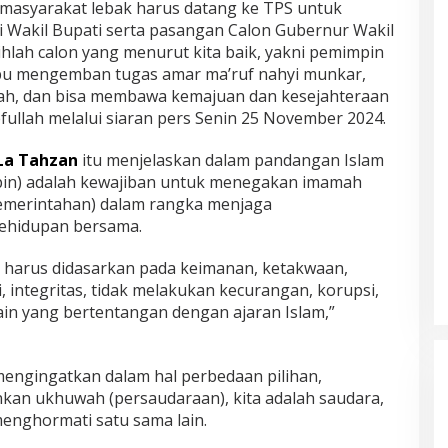
masyarakat lebak harus datang ke TPS untuk
 Wakil Bupati serta pasangan Calon Gubernur Wakil
ihlah calon yang menurut kita baik, yakni pemimpin
pu mengemban tugas amar ma’ruf nahyi munkar,
anah, dan bisa membawa kemajuan dan kesejahteraan
fullah melalui siaran pers Senin 25 November 2024.
La Tahzan
itu menjelaskan dalam pandangan Islam
in) adalah kewajiban untuk menegakan imamah
emerintahan) dalam rangka menjaga
ehidupan bersama.
 harus didasarkan pada keimanan, ketakwaan,
 integritas, tidak melakukan kecurangan, korupsi,
lain yang bertentangan dengan ajaran Islam,”
 mengingatkan dalam hal perbedaan pilihan,
an ukhuwah (persaudaraan), kita adalah saudara,
enghormati satu sama lain.