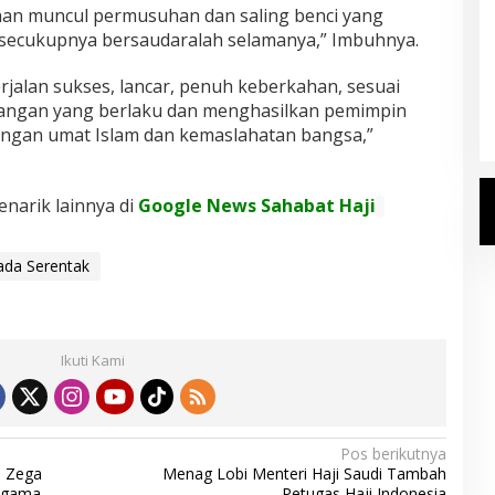
han muncul permusuhan dan saling benci yang
 secukupnya bersaudaralah selamanya,” Imbuhnya.
Kemenhaj Umumkan Daftar
jalan sukses, lancar, penuh keberkahan, sesuai
Jemaah Haji 2027
angan yang berlaku dan menghasilkan pemimpin
Di Haji
|
Senin, 20 Juli 2026
ngan umat Islam dan kemaslahatan bangsa,”
enarik lainnya di
Google News Sahabat Haji
kada Serentak
Ikuti Kami
Pos berikutnya
a Zega
Menag Lobi Menteri Haji Saudi Tambah
 Agama
Petugas Haji Indonesia