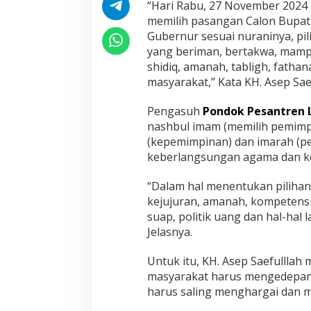
“Hari Rabu, 27 November 2024 
m
memilih pasangan Calon Bupati
i
Gubernur sesuai nuraninya, pil
l
i
yang beriman, bertakwa, mam
h
shidiq, amanah, tabligh, fath
P
masyarakat,” Kata KH. Asep Sae
e
m
Pengasuh
Pondok Pesantren 
i
m
nashbul imam (memilih pemimp
p
(kepemimpinan) dan imarah (p
i
keberlangsungan agama dan k
n
a
“Dalam hal menentukan pilihan
d
a
kejujuran, amanah, kompetensi,
l
suap, politik uang dan hal-hal 
a
Jelasnya.
h
K
Untuk itu, KH. Asep Saefulllah
e
w
masyarakat harus mengedepank
a
harus saling menghargai dan m
j