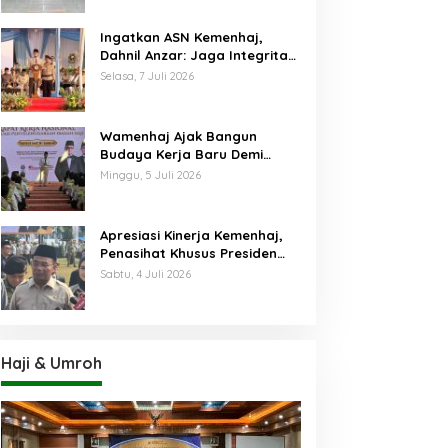
Ingatkan ASN Kemenhaj,
Dahnil Anzar: Jaga Integritas,
Hentikan Praktik Menjadikan
Selasa, 7 Juli 2026
Jemaah sebagai Komoditas
Wamenhaj Ajak Bangun
Budaya Kerja Baru Demi
Pelayanan Terbaik bagi
Minggu, 5 Juli 2026
Jemaah
Apresiasi Kinerja Kemenhaj,
Penasihat Khusus Presiden
Nilai Transisi
Sabtu, 4 Juli 2026
Penyelenggaraan Haji
Berjalan Baik
Haji & Umroh