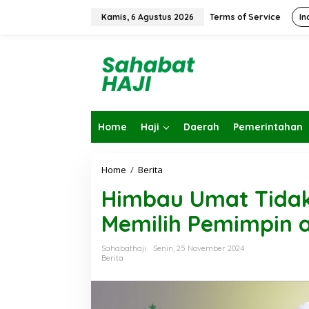
L
e
Kamis, 6 Agustus 2026
Terms of Service
In
w
a
t
i
k
e
k
o
Home
Haji
Daerah
Pemerintahan
n
t
e
n
Home
/
Berita
H
i
Himbau Umat Tidak
m
b
Memilih Pemimpin 
a
u
U
Sahabathaji
Senin, 25 November 2024
m
Berita
a
t
T
i