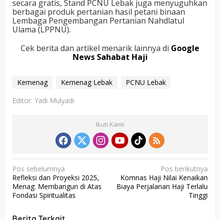
secara gratis, Stand PCNU Lebak juga menyuguhkan
berbagai produk pertanian hasil petani binaan
Lembaga Pengembangan Pertanian Nahdlatul
Ulama (LPPNU).
Cek berita dan artikel menarik lainnya di
Google
News Sahabat Haji
Kemenag
Kemenag Lebak
PCNU Lebak
Editor: Yadi Mulyadi
Ikuti Kami
N
Pos sebelumnya
Pos berikutnya
Refleksi dan Proyeksi 2025,
Komnas Haji Nilai Kenaikan
a
Menag: Membangun di Atas
Biaya Perjalanan Haji Terlalu
v
Fondasi Spiritualitas
Tinggi
i
Berita Terkait