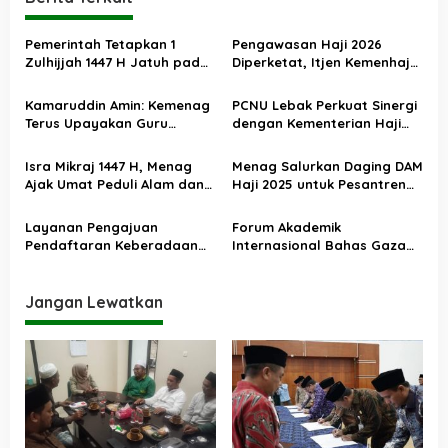
g
a
Pemerintah Tetapkan 1
Pengawasan Haji 2026
s
Zulhijjah 1447 H Jatuh pada
Diperketat, Itjen Kemenhaj
18 Mei 2026, Iduladha 27 Mei
Kolaborasi dengan Itjen
i
Kemenag
Kamaruddin Amin: Kemenag
PCNU Lebak Perkuat Sinergi
p
Terus Upayakan Guru
dengan Kementerian Haji
o
Madrasah Swasta Bisa
dan Umrah, Bahas Manasik
Diangkat PPPK
hingga Pendirian KBIHU
s
Isra Mikraj 1447 H, Menag
Menag Salurkan Daging DAM
Ajak Umat Peduli Alam dan
Haji 2025 untuk Pesantren
Sosial lewat Nilai Salat
Terdampak Banjir Aceh
Layanan Pengajuan
Forum Akademik
Pendaftaran Keberadaan
Internasional Bahas Gaza
Pesantren Dibuka Kembali 1
dan Perdamaian Dunia
Januari 2026
Jangan Lewatkan