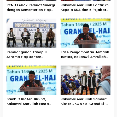
PCNU Lebak Perkuat Sinergi
Kakanwil Amrullah Lantik 26
dengan Kementerian Haji
Kepala KUA dan 6 Pejabat
dan Umrah, Bahas Manasik
Eselon III, Termasuk Kabid
hingga Pendirian KBIHU
Haji dan Umrah
Pembangunan Tahap II
Fase Penyambutan Jemaah
Asrama Haji Banten
Tuntas, Kakanwil Amrullah
Ditarget Rampung
Apresiasi Kinerja PPIH
Desember 2025
Sambut Kloter JKG 59,
Kakanwil Amrullah Sambut
Kakanwil Amrullah Minta
Kloter JKG 57 di Grand El-
Jemaah Amalkan Kebaikan
Hajj Cipondoh
Setelah Berhaji