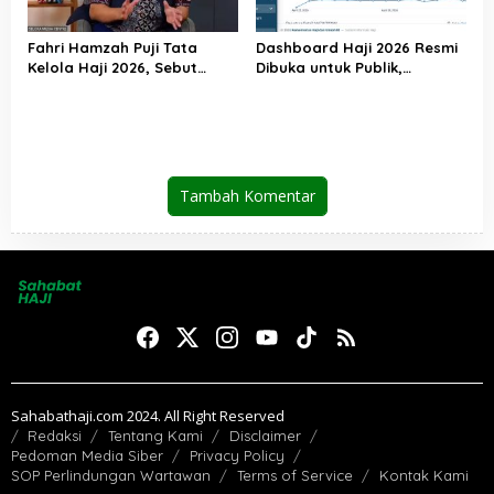
Fahri Hamzah Puji Tata
Dashboard Haji 2026 Resmi
Kelola Haji 2026, Sebut
Dibuka untuk Publik,
Pelayanan Jemaah Mulai
Kemenhaj Perkuat
Naik Kelas
Transparansi dan Akses
Informasi Jemaah
Tambah Komentar
Sahabathaji.com 2024. All Right Reserved
Redaksi
Tentang Kami
Disclaimer
Pedoman Media Siber
Privacy Policy
SOP Perlindungan Wartawan
Terms of Service
Kontak Kami