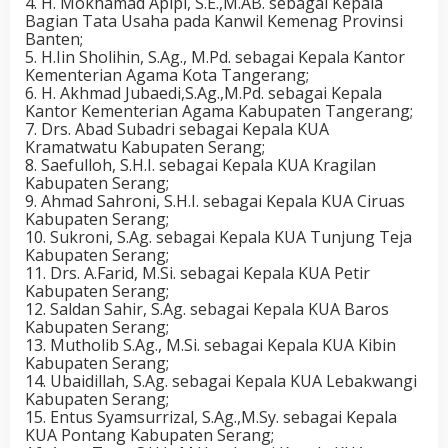
4. H. Mokhamad Apipi, S.E.,M.AB. sebagai Kepala
Bagian Tata Usaha pada Kanwil Kemenag Provinsi
Banten;
5. H.Iin Sholihin, S.Ag., M.Pd. sebagai Kepala Kantor
Kementerian Agama Kota Tangerang;
6. H. Akhmad Jubaedi,S.Ag.,M.Pd. sebagai Kepala
Kantor Kementerian Agama Kabupaten Tangerang;
7. Drs. Abad Subadri sebagai Kepala KUA
Kramatwatu Kabupaten Serang;
8. Saefulloh, S.H.I. sebagai Kepala KUA Kragilan
Kabupaten Serang;
9. Ahmad Sahroni, S.H.I. sebagai Kepala KUA Ciruas
Kabupaten Serang;
10. Sukroni, S.Ag. sebagai Kepala KUA Tunjung Teja
Kabupaten Serang;
11. Drs. A.Farid, M.Si. sebagai Kepala KUA Petir
Kabupaten Serang;
12. Saldan Sahir, S.Ag. sebagai Kepala KUA Baros
Kabupaten Serang;
13. Mutholib S.Ag., M.Si. sebagai Kepala KUA Kibin
Kabupaten Serang;
14. Ubaidillah, S.Ag. sebagai Kepala KUA Lebakwangi
Kabupaten Serang;
15. Entus Syamsurrizal, S.Ag.,M.Sy. sebagai Kepala
KUA Pontang Kabupaten Serang;