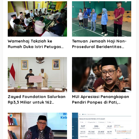
Wamenhaj Takziah ke
Temuan Jemaah Haji Non-
Rumah Duka Istri Petugas
Prosedural Beridentitas
Haji, Sampaikan Duka dan
KBIHU AA, Kemenhaj Lebak:
Penghormatan atas
Kami Tunggu Arahan Pusat
Amanah yang Tetap
Ditunaikan
Zayed Foundation Salurkan
MUI Apresiasi Penangkapan
Rp3,3 Miliar untuk 162
Pendiri Ponpes di Pati,
Jemaah Haji Indonesia,
Tegaskan Tak Ada Tempat
Perkuat Kerja Sama Haji RI–
bagi Perusak Akhlak
UEA
Pesantren