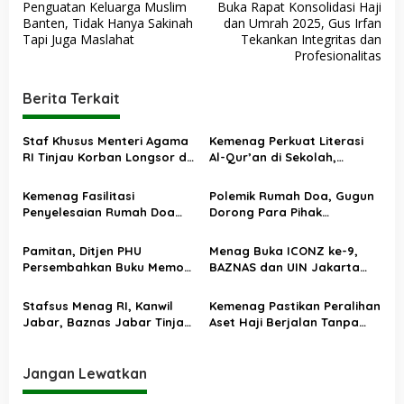
Penguatan Keluarga Muslim
Buka Rapat Konsolidasi Haji
a
Banten, Tidak Hanya Sakinah
dan Umrah 2025, Gus Irfan
v
Tapi Juga Maslahat
Tekankan Integritas dan
Profesionalitas
i
g
Berita Terkait
a
s
Staf Khusus Menteri Agama
Kemenag Perkuat Literasi
RI Tinjau Korban Longsor di
Al-Qur’an di Sekolah,
i
Cisarua Bandung Barat,
Asesmen Nasional Jadi
p
Salurkan Bantuan dan
Fondasi Kebijakan
Kemenag Fasilitasi
Polemik Rumah Doa, Gugun
Traumatic Healing
Pendidikan Agama
o
Penyelesaian Rumah Doa
Dorong Para Pihak
HKBP di Bekasi, Disepakati
Kedepankan Musyawarah
s
Delapan Langkah Kerukunan
Pamitan, Ditjen PHU
Menag Buka ICONZ ke-9,
Persembahkan Buku Memori
BAZNAS dan UIN Jakarta
Kolektif 75 Tahun Kemenag
Tegaskan Komitmen
Kelola Haji
Transformasi Zakat untuk
Stafsus Menag RI, Kanwil
Kemenag Pastikan Peralihan
Kemanusiaan dan Keadilan
Jabar, Baznas Jabar Tinjau
Aset Haji Berjalan Tanpa
Sosial
Lokasi Banjir dan Longsor di
Hambatan
Anjasari, Kabupaten
Bandung
Jangan Lewatkan