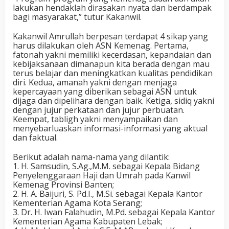
lakukan hendaklah dirasakan nyata dan berdampak
bagi masyarakat,” tutur Kakanwil.
Kakanwil Amrullah berpesan terdapat 4 sikap yang
harus dilakukan oleh ASN Kemenag. Pertama,
fatonah yakni memiliki kecerdasan, kepandaian dan
kebijaksanaan dimanapun kita berada dengan mau
terus belajar dan meningkatkan kualitas pendidikan
diri. Kedua, amanah yakni dengan menjaga
kepercayaan yang diberikan sebagai ASN untuk
dijaga dan dipelihara dengan baik. Ketiga, sidiq yakni
dengan jujur perkataan dan jujur perbuatan.
Keempat, tabligh yakni menyampaikan dan
menyebarluaskan informasi-informasi yang aktual
dan faktual.
Berikut adalah nama-nama yang dilantik:
1. H. Samsudin, S.Ag.,M.M. sebagai Kepala Bidang
Penyelenggaraan Haji dan Umrah pada Kanwil
Kemenag Provinsi Banten;
2. H. A. Baijuri, S. Pd.I., M.Si. sebagai Kepala Kantor
Kementerian Agama Kota Serang;
3. Dr. H. Iwan Falahudin, M.Pd. sebagai Kepala Kantor
Kementerian Agama Kabupaten Lebak;