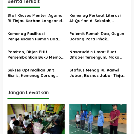
a
Berita Terkait
s
Staf Khusus Menteri Agama
Kemenag Perkuat Literasi
i
RI Tinjau Korban Longsor di
Al-Qur’an di Sekolah,
p
Cisarua Bandung Barat,
Asesmen Nasional Jadi
Salurkan Bantuan dan
Fondasi Kebijakan
o
Kemenag Fasilitasi
Polemik Rumah Doa, Gugun
Traumatic Healing
Pendidikan Agama
Penyelesaian Rumah Doa
Dorong Para Pihak
s
HKBP di Bekasi, Disepakati
Kedepankan Musyawarah
Delapan Langkah Kerukunan
Pamitan, Ditjen PHU
Nasaruddin Umar: Buat
Persembahkan Buku Memori
Difabel Tersenyum, Maka
Kolektif 75 Tahun Kemenag
Tuhan Pun Tersenyum
Kelola Haji
Sukses Optimalkan Unit
Stafsus Menag RI, Kanwil
Bisnis, Kemenag Dorong
Jabar, Baznas Jabar Tinjau
Kampus BLU Contoh
Lokasi Banjir dan Longsor di
Kemandirian Finansial UIN
Anjasari, Kabupaten
Jakarta
Bandung
Jangan Lewatkan