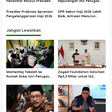
Penasihat Khusus Presiden
Kepulangan 355 Petugas
Nilai Transisi
Haji PPIH Daker Makkah
Penyelenggaraan Haji
Presiden Prabowo Apresiasi
DPR Sebut Haji 2026 Lebih
Berjalan Baik
Penyelenggaraan Haji 2026
Baik, Antrean Menurun
Layanan Jemaah Meningkat
Jangan Lewatkan
Wamenhaj Takziah ke
Zayed Foundation Salurkan
Rumah Duka Istri Petugas
Rp3,3 Miliar untuk 162
Haji, Sampaikan Duka dan
Jemaah Haji Indonesia,
Penghormatan atas
Perkuat Kerja Sama Haji RI–
Amanah yang Tetap
UEA
Ditunaikan