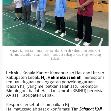
Kepala Kantor Kementerian Haji dan Umrah Kabuapten Lebak, Hj.
Halimatussadiah saat masih menjabat sebagai Kasi Haji Kemenag
Lebak.
Lebak
– Kepala Kantor Kementerian Haji dan Umrah
Kabupaten Lebak,
Hj. Halimatussadiah
, merespons
temuan dugaan pelanggaran penyelenggaraan
ibadah haji yang melibatkan salah satu Kelompok
Bimbingan Ibadah Haji dan Umrah (KBIHU) berinisial
AA asal Kabupaten Lebak.
Respons tersebut disampaikan Hj.
Halimatussadiah saat dikonfirmasi Tim
Sahabat HAJI