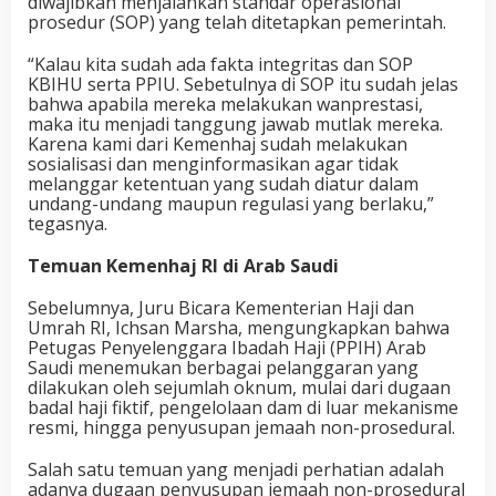
diwajibkan menjalankan standar operasional
prosedur (SOP) yang telah ditetapkan pemerintah.
“Kalau kita sudah ada fakta integritas dan SOP
KBIHU serta PPIU. Sebetulnya di SOP itu sudah jelas
bahwa apabila mereka melakukan wanprestasi,
maka itu menjadi tanggung jawab mutlak mereka.
Karena kami dari Kemenhaj sudah melakukan
sosialisasi dan menginformasikan agar tidak
melanggar ketentuan yang sudah diatur dalam
undang-undang maupun regulasi yang berlaku,”
tegasnya.
Temuan Kemenhaj RI di Arab Saudi
Sebelumnya, Juru Bicara Kementerian Haji dan
Umrah RI, Ichsan Marsha, mengungkapkan bahwa
Petugas Penyelenggara Ibadah Haji (PPIH) Arab
Saudi menemukan berbagai pelanggaran yang
dilakukan oleh sejumlah oknum, mulai dari dugaan
badal haji fiktif, pengelolaan dam di luar mekanisme
resmi, hingga penyusupan jemaah non-prosedural.
Salah satu temuan yang menjadi perhatian adalah
adanya dugaan penyusupan jemaah non-prosedural