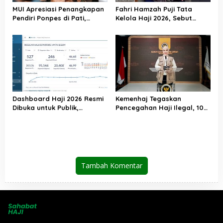
MUI Apresiasi Penangkapan
Fahri Hamzah Puji Tata
Pendiri Ponpes di Pati,
Kelola Haji 2026, Sebut
Tegaskan Tak Ada Tempat
Pelayanan Jemaah Mulai
bagi Perusak Akhlak
Naik Kelas
Pesantren
Dashboard Haji 2026 Resmi
Kemenhaj Tegaskan
Dibuka untuk Publik,
Pencegahan Haji Ilegal, 10
Kemenhaj Perkuat
WNI Ditangkap di Saudi
Transparansi dan Akses
Informasi Jemaah
Tambah Komentar