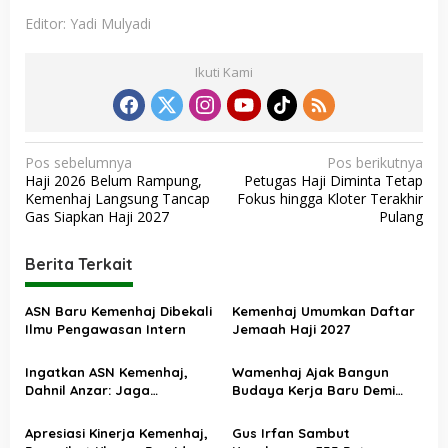
Editor: Yadi Mulyadi
Ikuti Kami
N
Pos sebelumnya
Pos berikutnya
Haji 2026 Belum Rampung,
Petugas Haji Diminta Tetap
a
Kemenhaj Langsung Tancap
Fokus hingga Kloter Terakhir
v
Gas Siapkan Haji 2027
Pulang
i
Berita Terkait
g
a
ASN Baru Kemenhaj Dibekali
Kemenhaj Umumkan Daftar
s
Ilmu Pengawasan Intern
Jemaah Haji 2027
i
Ingatkan ASN Kemenhaj,
Wamenhaj Ajak Bangun
p
Dahnil Anzar: Jaga
Budaya Kerja Baru Demi
o
Integritas, Hentikan Praktik
Pelayanan Terbaik bagi
Menjadikan Jemaah
Jemaah
s
Apresiasi Kinerja Kemenhaj,
Gus Irfan Sambut
sebagai Komoditas