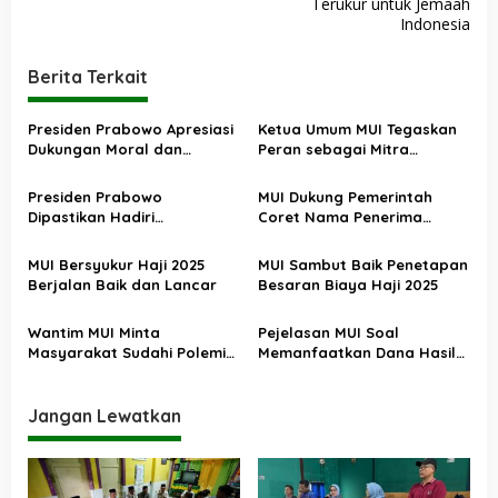
Terukur untuk Jemaah
i
Indonesia
g
a
Berita Terkait
s
Presiden Prabowo Apresiasi
Ketua Umum MUI Tegaskan
i
Dukungan Moral dan
Peran sebagai Mitra
p
Spiritual MUI
Pemerintah
o
Presiden Prabowo
MUI Dukung Pemerintah
Dipastikan Hadiri
Coret Nama Penerima
s
Pengukuhan Pengurus MUI
Manfaat Bansos Terlibat
dan Munajat Keselamatan
Jodol
MUI Bersyukur Haji 2025
MUI Sambut Baik Penetapan
Bangsa di Istiqlal
Berjalan Baik dan Lancar
Besaran Biaya Haji 2025
Wantim MUI Minta
Pejelasan MUI Soal
Masyarakat Sudahi Polemik
Memanfaatkan Dana Hasil
Gus Miftah
Investasi Setoran Awal
untuk Jamaah Lain Haram
Jangan Lewatkan