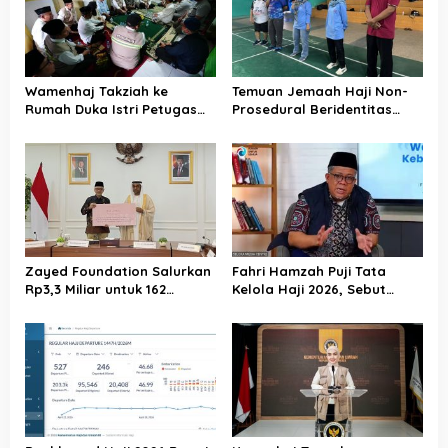
Wamenhaj Takziah ke
Temuan Jemaah Haji Non-
Rumah Duka Istri Petugas
Prosedural Beridentitas
Haji, Sampaikan Duka dan
KBIHU AA, Kemenhaj Lebak:
Penghormatan atas
Kami Tunggu Arahan Pusat
Amanah yang Tetap
Ditunaikan
Zayed Foundation Salurkan
Fahri Hamzah Puji Tata
Rp3,3 Miliar untuk 162
Kelola Haji 2026, Sebut
Jemaah Haji Indonesia,
Pelayanan Jemaah Mulai
Perkuat Kerja Sama Haji RI–
Naik Kelas
UEA