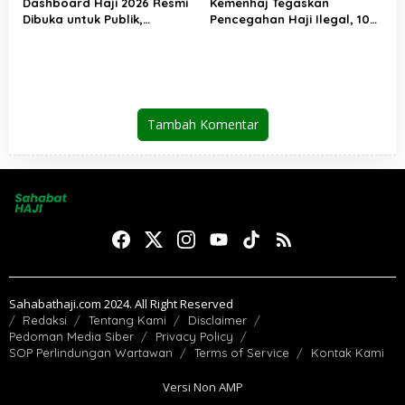
Dashboard Haji 2026 Resmi
Kemenhaj Tegaskan
Dibuka untuk Publik,
Pencegahan Haji Ilegal, 10
Kemenhaj Perkuat
WNI Ditangkap di Saudi
Transparansi dan Akses
Informasi Jemaah
Tambah Komentar
Sahabathaji.com 2024. All Right Reserved
Redaksi
Tentang Kami
Disclaimer
Pedoman Media Siber
Privacy Policy
SOP Perlindungan Wartawan
Terms of Service
Kontak Kami
Versi Non AMP