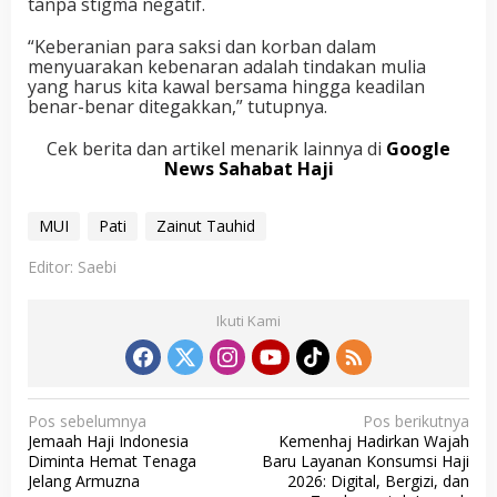
tanpa stigma negatif.
“Keberanian para saksi dan korban dalam
menyuarakan kebenaran adalah tindakan mulia
yang harus kita kawal bersama hingga keadilan
benar-benar ditegakkan,” tutupnya.
Cek berita dan artikel menarik lainnya di
Google
News Sahabat Haji
MUI
Pati
Zainut Tauhid
Editor: Saebi
Ikuti Kami
N
Pos sebelumnya
Pos berikutnya
Jemaah Haji Indonesia
Kemenhaj Hadirkan Wajah
a
Diminta Hemat Tenaga
Baru Layanan Konsumsi Haji
v
Jelang Armuzna
2026: Digital, Bergizi, dan