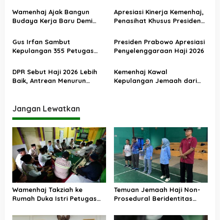
i
Menjadikan Jemaah
Wamenhaj Ajak Bangun
Apresiasi Kinerja Kemenhaj,
p
sebagai Komoditas
Budaya Kerja Baru Demi
Penasihat Khusus Presiden
o
Pelayanan Terbaik bagi
Nilai Transisi
Jemaah
Penyelenggaraan Haji
s
Gus Irfan Sambut
Presiden Prabowo Apresiasi
Berjalan Baik
Kepulangan 355 Petugas
Penyelenggaraan Haji 2026
Haji PPIH Daker Makkah
DPR Sebut Haji 2026 Lebih
Kemenhaj Kawal
Baik, Antrean Menurun
Kepulangan Jemaah dari
Layanan Jemaah Meningkat
Tanah Suci, Air Zamzam
Akan Didistribusikan di
Tanah Air
Jangan Lewatkan
Wamenhaj Takziah ke
Temuan Jemaah Haji Non-
Rumah Duka Istri Petugas
Prosedural Beridentitas
Haji, Sampaikan Duka dan
KBIHU AA, Kemenhaj Lebak:
Penghormatan atas
Kami Tunggu Arahan Pusat