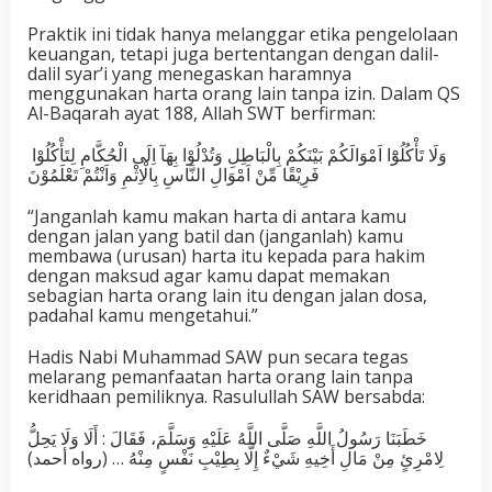
Praktik ini tidak hanya melanggar etika pengelolaan
keuangan, tetapi juga bertentangan dengan dalil-
dalil syar’i yang menegaskan haramnya
menggunakan harta orang lain tanpa izin. Dalam QS
Al-Baqarah ayat 188, Allah SWT berfirman:
وَلَا تَأْكُلُوْٓا اَمْوَالَكُمْ بَيْنَكُمْ بِالْبَاطِلِ وَتُدْلُوْا بِهَآ اِلَى الْحُكَّامِ لِتَأْكُلُوْا
فَرِيْقًا مِّنْ اَمْوَالِ النَّاسِ بِالْاِثْمِ وَاَنْتُمْ تَعْلَمُوْنَ
“Janganlah kamu makan harta di antara kamu
dengan jalan yang batil dan (janganlah) kamu
membawa (urusan) harta itu kepada para hakim
dengan maksud agar kamu dapat memakan
sebagian harta orang lain itu dengan jalan dosa,
padahal kamu mengetahui.”
Hadis Nabi Muhammad SAW pun secara tegas
melarang pemanfaatan harta orang lain tanpa
keridhaan pemiliknya. Rasulullah SAW bersabda:
خَطَبَنَا رَسُولُ اللَّهِ صَلَّى اللَّهُ عَلَيْهِ وَسَلَّمَ، فَقَالَ : أَلَا وَلَا يَحِلُّ
لِامْرِئٍ مِنْ مَالِ أَخِيهِ شَيْءٌ إِلَّا بِطِيْبِ نَفْسٍ مِنْهُ … (رواه أحمد)