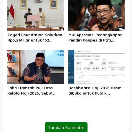
Amanah yang Tetap
Ditunaikan
Zayed Foundation Salurkan
MUI Apresiasi Penangkapan
Rp3,3 Miliar untuk 162
Pendiri Ponpes di Pati,
Jemaah Haji Indonesia,
Tegaskan Tak Ada Tempat
Perkuat Kerja Sama Haji RI–
bagi Perusak Akhlak
UEA
Pesantren
Fahri Hamzah Puji Tata
Dashboard Haji 2026 Resmi
Kelola Haji 2026, Sebut
Dibuka untuk Publik,
Pelayanan Jemaah Mulai
Kemenhaj Perkuat
Naik Kelas
Transparansi dan Akses
Informasi Jemaah
Tambah Komentar