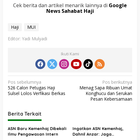
Cek berita dan artikel menarik lainnya di
Google
News Sahabat Haji
Haji
MUI
Editor: Yadi Mulyadi
Ikuti Kami
N
Pos sebelumnya
Pos berikutnya
526 Calon Petugas Haji
Menag Sapa Ribuan Umat
a
Sulsel Lolos Verfikasi Berkas
Konghucu dan Serukan
v
Pesan Kebersamaan
i
Berita Terkait
g
a
ASN Baru Kemenhaj Dibekali
Ingatkan ASN Kemenhaj,
s
Ilmu Pengawasan Intern
Dahnil Anzar: Jaga
Integritas, Hentikan Praktik