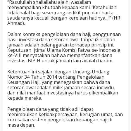
“Rasulullah shallallahu alaihi wasallam
menyampaikan khutbah kepada kami: ‘Ketahuilah:
tidak halal bagi seseorang sedikit pun dari harta
saudaranya kecuali dengan kerelaan hatinya…’” (HR
Ahmad).
Dalam konteks pengelolaan dana haji, penggunaan
hasil investasi dana setoran awal tanpa izin calon
jamaah adalah pelanggaran terhadap prinsip ini.
Keputusan Ijtima’ Ulama Komisi Fatwa se-Indonesia
ke-VIII menyatakan bahwa memanfaatkan dana
investasi BIPIH untuk jamaah lain adalah haram.
Ketentuan ini sejalan dengan Undang-Undang
Nomor 34 Tahun 2014 tentang Pengelolaan
Keuangan Haji, yang menegaskan bahwa dana
setoran awal adalah milik jamaah secara individu,
dan nilai manfaat investasinya harus dikembalikan
kepada mereka.
Pengelolaan dana yang tidak adil dapat
menimbulkan ketidakpercayaan, kerugian umat, dan
kerusakan sistem pengelolaan keuangan haji di
masa depan.