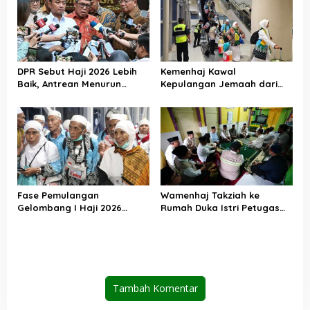
DPR Sebut Haji 2026 Lebih
Kemenhaj Kawal
Baik, Antrean Menurun
Kepulangan Jemaah dari
Layanan Jemaah Meningkat
Tanah Suci, Air Zamzam
Akan Didistribusikan di
Tanah Air
Fase Pemulangan
Wamenhaj Takziah ke
Gelombang I Haji 2026
Rumah Duka Istri Petugas
Berakhir, Lebih dari 95 Ribu
Haji, Sampaikan Duka dan
Jemaah Indonesia Telah
Penghormatan atas
Kembali ke Tanah Air
Amanah yang Tetap
Ditunaikan
Tambah Komentar