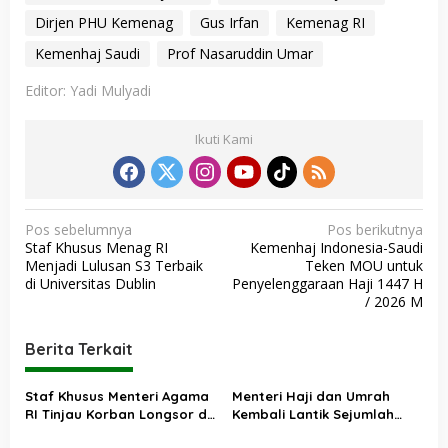
Dirjen PHU Kemenag
Gus Irfan
Kemenag RI
Kemenhaj Saudi
Prof Nasaruddin Umar
Editor: Yadi Mulyadi
Ikuti Kami
N
Pos sebelumnya
Pos berikutnya
Staf Khusus Menag RI
Kemenhaj Indonesia-Saudi
a
Menjadi Lulusan S3 Terbaik
Teken MOU untuk
v
di Universitas Dublin
Penyelenggaraan Haji 1447 H
/ 2026 M
i
g
Berita Terkait
a
s
Staf Khusus Menteri Agama
Menteri Haji dan Umrah
RI Tinjau Korban Longsor di
Kembali Lantik Sejumlah
i
Cisarua Bandung Barat,
Pejabat Strategis, Berikut