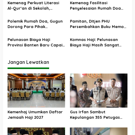
p
Salurkan Bantuan dan
Daftarnya
Kemenag Perkuat Literasi
Kemenag Fasilitasi
Traumatic Healing
o
Al-Qur’an di Sekolah,
Penyelesaian Rumah Doa
Asesmen Nasional Jadi
HKBP di Bekasi, Disepakati
s
Fondasi Kebijakan
Delapan Langkah Kerukunan
Polemik Rumah Doa, Gugun
Pamitan, Ditjen PHU
Pendidikan Agama
Dorong Para Pihak
Persembahkan Buku Memori
Kedepankan Musyawarah
Kolektif 75 Tahun Kemenag
Kelola Haji
Pelunasan Biaya Haji
Komnas Haji: Pelunasan
Provinsi Banten Baru Capai
Biaya Haji Masih Sangat
43 Persen
Rendah
Jangan Lewatkan
Kemenhaj Umumkan Daftar
Gus Irfan Sambut
Jemaah Haji 2027
Kepulangan 355 Petugas
Haji PPIH Daker Makkah