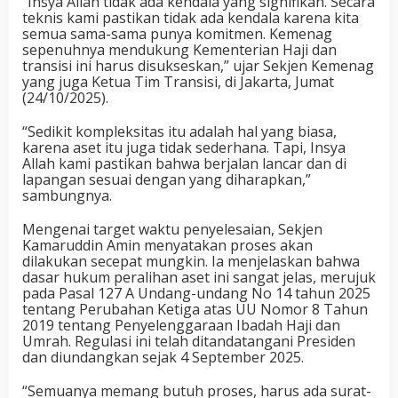
“Insya Allah tidak ada kendala yang signifikan. Secara
teknis kami pastikan tidak ada kendala karena kita
semua sama-sama punya komitmen. Kemenag
sepenuhnya mendukung Kementerian Haji dan
transisi ini harus disukseskan,” ujar Sekjen Kemenag
yang juga Ketua Tim Transisi, di Jakarta, Jumat
(24/10/2025).
“Sedikit kompleksitas itu adalah hal yang biasa,
karena aset itu juga tidak sederhana. Tapi, Insya
Allah kami pastikan bahwa berjalan lancar dan di
lapangan sesuai dengan yang diharapkan,”
sambungnya.
Mengenai target waktu penyelesaian, Sekjen
Kamaruddin Amin menyatakan proses akan
dilakukan secepat mungkin. Ia menjelaskan bahwa
dasar hukum peralihan aset ini sangat jelas, merujuk
pada Pasal 127 A Undang-undang No 14 tahun 2025
tentang Perubahan Ketiga atas UU Nomor 8 Tahun
2019 tentang Penyelenggaraan Ibadah Haji dan
Umrah. Regulasi ini telah ditandatangani Presiden
dan diundangkan sejak 4 September 2025.
“Semuanya memang butuh proses, harus ada surat-