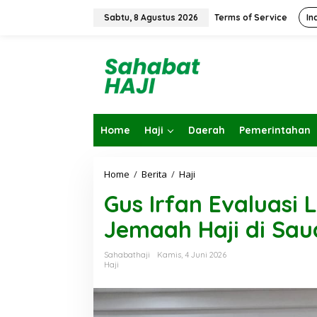
L
e
Sabtu, 8 Agustus 2026
Terms of Service
In
w
a
t
i
k
e
k
o
Home
Haji
Daerah
Pemerintahan
n
t
e
n
Home
/
Berita
/
Haji
G
u
Gus Irfan Evaluasi
s
I
Jemaah Haji di Sau
r
f
a
Sahabathaji
Kamis, 4 Juni 2026
n
Haji
E
v
a
l