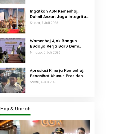
Ingatkan ASN Kemenhaj,
Dahnil Anzar: Jaga Integritas,
Hentikan Praktik Menjadikan
Selasa, 7 Juli 2026
Jemaah sebagai Komoditas
Wamenhaj Ajak Bangun
Budaya Kerja Baru Demi
Pelayanan Terbaik bagi
Minggu, 5 Juli 2026
Jemaah
Apresiasi Kinerja Kemenhaj,
Penasihat Khusus Presiden
Nilai Transisi
Sabtu, 4 Juli 2026
Penyelenggaraan Haji
Berjalan Baik
Haji & Umroh