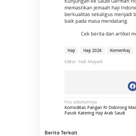
Kunjungan ke Saudi German Hos
memastikan jemaah haji Indon
berkualitas sekaligus menjadi 
baik pada masa mendatang.
Cek berita dan artikel m
Haji
Haji 2026
Kemenhaj
Editor: Yadi Mulyadi
N
Pos sebelumnya
Komoditas Pangan RI Didorong Mas
a
Pasok Katering Haji Arab Saudi
v
i
Berita Terkait