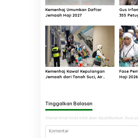
Kemenhaj Umumkan Daftar
Gus Irfa
Jemaah Haji 2027
355 Petu
Makkah
Kemenhaj Kawal Kepulangan
Fase Pe
Jemaah dari Tanah Suci, Air
Haji 2026
Zamzam Akan Didistribusikan di
Ribu Jem
Tanah Air
Kembali 
Tinggalkan Balasan
Alamat email Anda tidak akan dipublikasikan.
Ruas ya