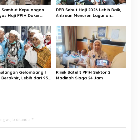
n Sambut Kepulangan
DPR Sebut Haji 2026 Lebih Baik,
gas Haji PPIH Daker
Antrean Menurun Layanan
Jemaah Meningkat
mulangan Gelombang I
Klinik Satelit PPIH Sektor 2
 Berakhir, Lebih dari 95
Madinah Siaga 24 Jam
aah Indonesia Telah
ke Tanah Air
ng wajib ditandai
*