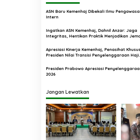
g
a
ASN Baru Kemenhaj Dibekali Ilmu Pengawasa
s
Intern
i
Ingatkan ASN Kemenhaj, Dahnil Anzar: Jaga
p
Integritas, Hentikan Praktik Menjadikan Jem
sebagai Komoditas
o
Apresiasi Kinerja Kemenhaj, Penasihat Khusu
s
Presiden Nilai Transisi Penyelenggaraan Haji
Berjalan Baik
Presiden Prabowo Apresiasi Penyelenggaraa
2026
Jangan Lewatkan