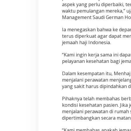
a
aspek yang perlu diperbaiki, t
l
waktu pemulangan mereka,” uj
Management Saudi German Hospi
Ia menegaskan bahwa ke depan 
terus diperkuat agar dapat mem
jemaah haji Indonesia.
“Kami ingin kerja sama ini da
pelayanan kesehatan bagi jema
Dalam kesempatan itu, Menhaj
menjalani perawatan menjelan
yang sakit harus dipindahkan 
Pihaknya telah membahas ber
kondisi kesehatan pasien. Jika
menjalani perawatan di rumah 
dipertimbangkan secara matan
“Kami membahas apakah jemaah