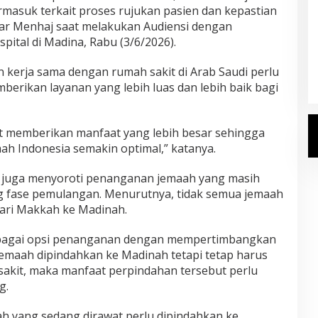
ermasuk terkait proses rujukan pasien dan kepastian
ar Menhaj saat melakukan Audiensi dengan
Kemenhaj Umumkan Daftar
tal di Madina, Rabu (3/6/2026).
Jemaah Haji 2027
kerja sama dengan rumah sakit di Arab Saudi perlu
Di Haji
|
Senin, 20 Juli 2026
berikan layanan yang lebih luas dan lebih baik bagi
pat memberikan manfaat yang lebih besar sehingga
ah Indonesia semakin optimal,” katanya.
 juga menyoroti penanganan jemaah yang masih
g fase pemulangan. Menurutnya, tidak semua jemaah
dari Makkah ke Madinah.
bagai opsi penanganan dengan mempertimbangkan
 jemaah dipindahkan ke Madinah tetapi tetap harus
sakit, maka manfaat perpindahan tersebut perlu
g.
 yang sedang dirawat perlu dipindahkan ke