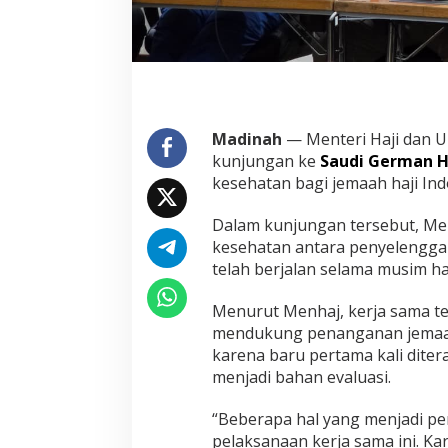
h
H
a
j
i
d
i
Madinah
— Menteri Haji dan 
S
kunjungan ke
Saudi German H
a
u
kesehatan bagi jemaah haji In
d
i
Dalam kunjungan tersebut, Me
G
kesehatan antara penyelenggara
e
telah berjalan selama musim haj
r
m
a
Menurut Menhaj, kerja sama t
n
mendukung penanganan jemaa
H
karena baru pertama kali diter
o
menjadi bahan evaluasi.
s
p
i
“Beberapa hal yang menjadi pe
t
pelaksanaan kerja sama ini. Ka