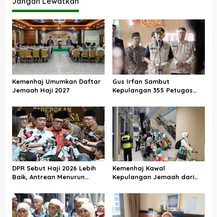
Jangan Lewatkan
Kemenhaj Umumkan Daftar
Gus Irfan Sambut
Jemaah Haji 2027
Kepulangan 355 Petugas
Haji PPIH Daker Makkah
DPR Sebut Haji 2026 Lebih
Kemenhaj Kawal
Baik, Antrean Menurun
Kepulangan Jemaah dari
Layanan Jemaah Meningkat
Tanah Suci, Air Zamzam
Akan Didistribusikan di
Tanah Air