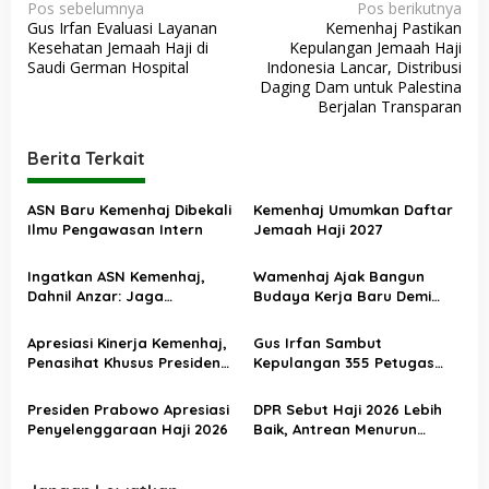
N
Pos sebelumnya
Pos berikutnya
Gus Irfan Evaluasi Layanan
Kemenhaj Pastikan
a
Kesehatan Jemaah Haji di
Kepulangan Jemaah Haji
v
Saudi German Hospital
Indonesia Lancar, Distribusi
Daging Dam untuk Palestina
i
Berjalan Transparan
g
a
Berita Terkait
s
ASN Baru Kemenhaj Dibekali
Kemenhaj Umumkan Daftar
i
Ilmu Pengawasan Intern
Jemaah Haji 2027
p
o
Ingatkan ASN Kemenhaj,
Wamenhaj Ajak Bangun
Dahnil Anzar: Jaga
Budaya Kerja Baru Demi
s
Integritas, Hentikan Praktik
Pelayanan Terbaik bagi
Menjadikan Jemaah
Jemaah
Apresiasi Kinerja Kemenhaj,
Gus Irfan Sambut
sebagai Komoditas
Penasihat Khusus Presiden
Kepulangan 355 Petugas
Nilai Transisi
Haji PPIH Daker Makkah
Penyelenggaraan Haji
Presiden Prabowo Apresiasi
DPR Sebut Haji 2026 Lebih
Berjalan Baik
Penyelenggaraan Haji 2026
Baik, Antrean Menurun
Layanan Jemaah Meningkat