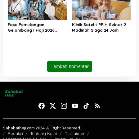
Fase Pemulangan
Klinik Satelit PPIH Sektor 2
Gelombang I Haji 2026
Madinah Siaga 24 Jam
Berakhir, Lebih dari 95 Ribu
Jemaah Indonesia Telah
Kembali ke Tanah Air
Tambah Komentar
Sahabathaji.com 2024. All Right Reserved
Redaksi
Tentang Kami
Disclaimer