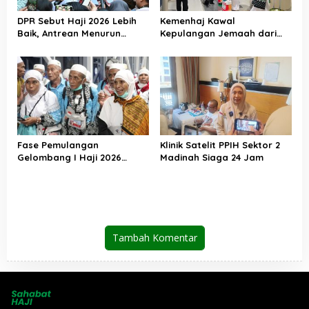
DPR Sebut Haji 2026 Lebih
Kemenhaj Kawal
Baik, Antrean Menurun
Kepulangan Jemaah dari
Layanan Jemaah Meningkat
Tanah Suci, Air Zamzam
Akan Didistribusikan di
Tanah Air
Fase Pemulangan
Klinik Satelit PPIH Sektor 2
Gelombang I Haji 2026
Madinah Siaga 24 Jam
Berakhir, Lebih dari 95 Ribu
Jemaah Indonesia Telah
Kembali ke Tanah Air
Tambah Komentar