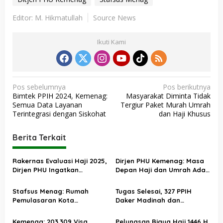
Editor: M. Hikmatullah
Source News
Ikuti Kami
N
Pos sebelumnya
Pos berikutnya
Bimtek PPIH 2024, Kemenag:
Masyarakat Diminta Tidak
a
Semua Data Layanan
Tergiur Paket Murah Umrah
v
Terintegrasi dengan Siskohat
dan Haji Khusus
i
Berita Terkait
g
a
Rakernas Evaluasi Haji 2025,
Dirjen PHU Kemenag: Masa
s
Dirjen PHU Ingatkan
Depan Haji dan Umrah Ada
Pentingnya Jaga Warisan
di BP Haji
i
Nilai-Nilai Positif
Stafsus Menag: Rumah
Tugas Selesai, 327 PPIH
p
Pemulasaran Kota
Daker Madinah dan
o
Tasikmalaya Simbol
Bandara Tiba di Tanah Air
Toleransi dan Kerukunan
Kemenag: 203.309 Visa
Pelunasan Biaya Haji 1446 H