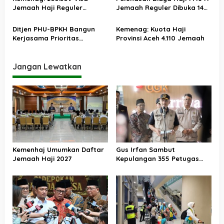
s
Jemaah Haji Reguler
Jemaah Reguler Dibuka 14
Indonesia Sudah Terbit
Februari 2025
Ditjen PHU-BPKH Bangun
Kemenag: Kuota Haji
Kerjasama Prioritas
Provinsi Aceh 4.110 Jemaah
Pendukung Ekosistem Haji
Jangan Lewatkan
Kemenhaj Umumkan Daftar
Gus Irfan Sambut
Jemaah Haji 2027
Kepulangan 355 Petugas
Haji PPIH Daker Makkah