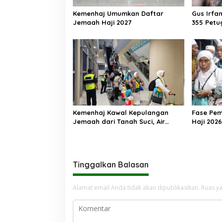
Kemenhaj Umumkan Daftar
Gus Irfa
Jemaah Haji 2027
355 Petu
Makkah
Kemenhaj Kawal Kepulangan
Fase Pe
Jemaah dari Tanah Suci, Air
Haji 2026
Zamzam Akan Didistribusikan di
Ribu Jem
Tanah Air
Kembali 
Tinggalkan Balasan
Alamat email Anda tidak akan dipublikasikan.
Ruas ya