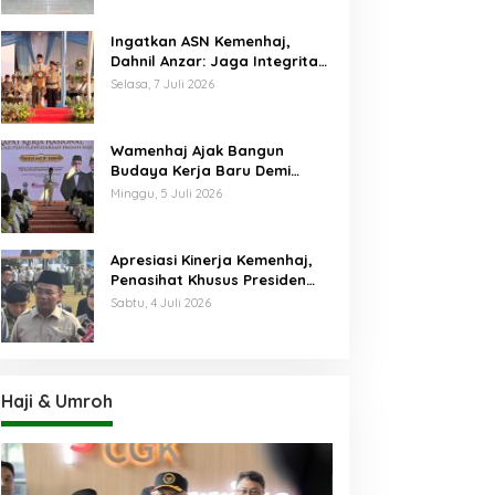
Ingatkan ASN Kemenhaj,
Dahnil Anzar: Jaga Integritas,
Hentikan Praktik Menjadikan
Selasa, 7 Juli 2026
Jemaah sebagai Komoditas
Wamenhaj Ajak Bangun
Budaya Kerja Baru Demi
Pelayanan Terbaik bagi
Minggu, 5 Juli 2026
Jemaah
Apresiasi Kinerja Kemenhaj,
Penasihat Khusus Presiden
Nilai Transisi
Sabtu, 4 Juli 2026
Penyelenggaraan Haji
Berjalan Baik
Haji & Umroh