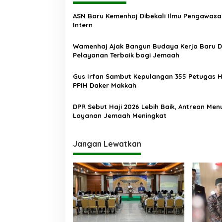
g
ASN Baru Kemenhaj Dibekali Ilmu Pengawasa
a
Intern
s
Wamenhaj Ajak Bangun Budaya Kerja Baru 
i
Pelayanan Terbaik bagi Jemaah
p
o
Gus Irfan Sambut Kepulangan 355 Petugas H
PPIH Daker Makkah
s
DPR Sebut Haji 2026 Lebih Baik, Antrean Men
Layanan Jemaah Meningkat
Jangan Lewatkan