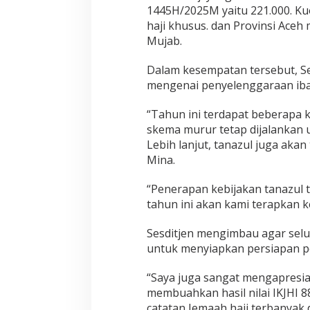
1445H/2025M yaitu 221.000. Kuo
haji khusus. dan Provinsi Aceh
Kemenhaj Um
Mujab.
Jemaah H
Dalam kesempatan tersebut, S
Di Haji
|
Seni
mengenai penyelenggaraan ibad
“Tahun ini terdapat beberapa k
skema murur tetap dijalankan 
Lebih lanjut, tanazul juga aka
Mina.
“Penerapan kebijakan tanazul 
tahun ini akan kami terapkan k
Sesditjen mengimbau agar selu
untuk menyiapkan persiapan pe
“Saya juga sangat mengapresias
membuahkan hasil nilai IKJHI 
catatan Jemaah haji terbanyak