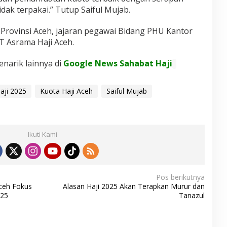
idak terpakai.” Tutup Saiful Mujab.
Provinsi Aceh, jajaran pegawai Bidang PHU Kantor
 Asrama Haji Aceh.
enarik lainnya di
Google News Sahabat Haji
aji 2025
Kuota Haji Aceh
Saiful Mujab
Ikuti Kami
Pos berikutnya
ceh Fokus
Alasan Haji 2025 Akan Terapkan Murur dan
025
Tanazul