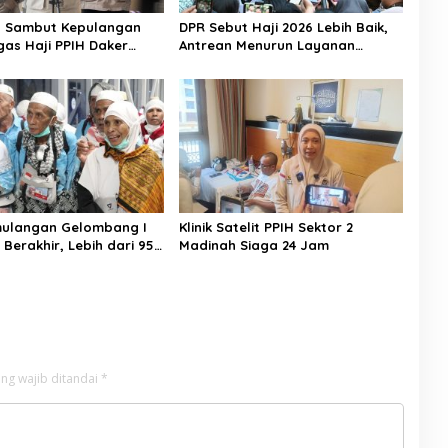
n Sambut Kepulangan
DPR Sebut Haji 2026 Lebih Baik,
gas Haji PPIH Daker
Antrean Menurun Layanan
Jemaah Meningkat
mulangan Gelombang I
Klinik Satelit PPIH Sektor 2
 Berakhir, Lebih dari 95
Madinah Siaga 24 Jam
aah Indonesia Telah
ke Tanah Air
ng wajib ditandai
*