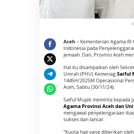
a
a
h
I
Aceh
– Kementerian Agama RI 
Indonesia pada Penyelenggaran
jemaah. Dan, Provinsi Aceh me
Hal itu disampaikan oleh Sekre
Umrah (PHU) Kemenag
Saiful
1445H/2025M Operasional Penye
Aceh, Sabtu (30/11/24).
Saiful Mujab meminta kepada j
Agama Provinsi Aceh dan Uni
mengawal penyelengaraan ibad
sukses dan lancar.
“Kuota haji yang diberikan ole