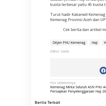
kuota terbesar yaitu 45 kuota t
Turut hadir Kakanwil Kemenag 
Kemenag Provinsi Aceh dan UPT
Cek berita dan artikel m
Ditjen PHU Kemenag
Haji
H
Editor: Saebi
N
Pos sebelumnya
Kemenag Minta Seluruh ASN PHU A
a
Persiapkan Penyelenggaraan Haji 2
v
i
Berita Terkait