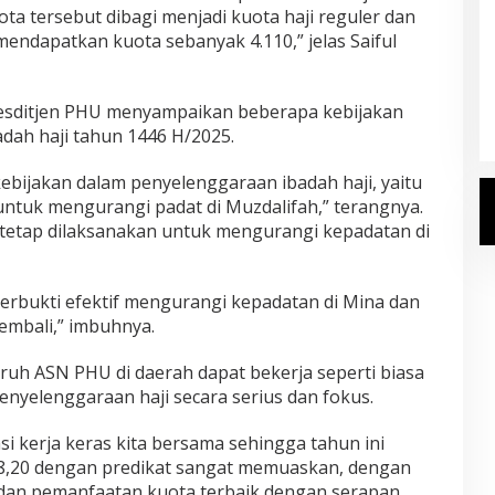
ta tersebut dibagi menjadi kuota haji reguler dan
 mendapatkan kuota sebanyak 4.110,” jelas Saiful
umkan Daftar
Gus Irfan Sambut Kepulangan 355
aji 2027
Petugas Haji PPIH Daker Makkah
esditjen PHU menyampaikan beberapa kebijakan
n, 20 Juli 2026
Di Haji
|
Selasa, 23 Juni 2026
ah haji tahun 1446 H/2025.
ebijakan dalam penyelenggaraan ibadah haji, yaitu
untuk mengurangi padat di Muzdalifah,” terangnya.
n tetap dilaksanakan untuk mengurangi kepadatan di
terbukti efektif mengurangi kepadatan di Mina dan
embali,” imbuhnya.
ruh ASN PHU di daerah dapat bekerja seperti biasa
nyelenggaraan haji secara serius dan fokus.
i kerja keras kita bersama sehingga tahun ini
88,20 dengan predikat sangat memuaskan, dengan
 dan pemanfaatan kuota terbaik dengan serapan