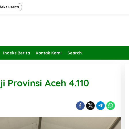
deks Berita
Indeks Berita
Kontak Kami
Search
 Provinsi Aceh 4.110
ran dan Fungsi
Diam; Kekuatan Sunyi dalam
a Jalurnya
Menjaga Kesehatan, Akhlak, dan
Kedamaian Jiwa