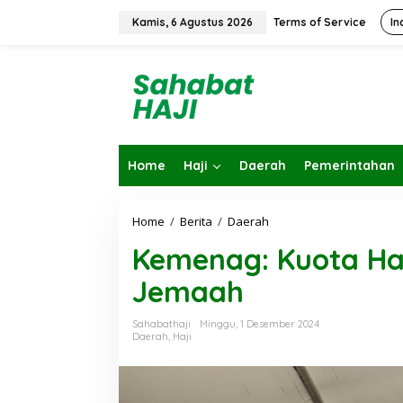
L
e
Kamis, 6 Agustus 2026
Terms of Service
In
w
a
t
i
k
e
k
o
Home
Haji
Daerah
Pemerintahan
n
t
e
n
Home
/
Berita
/
Daerah
K
e
Kemenag: Kuota Haji
m
e
Jemaah
n
a
g
Sahabathaji
Minggu, 1 Desember 2024
:
Daerah
,
Haji
K
Kembalikan Pe
u
KBIHU Pad
o
t