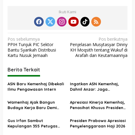
Ikuti Kami
N
Pos sebelumnya
Pos berikutnya
PPIH Tunjuk PIC Sektor
Penjelasan Musytasyar Dinny
a
Bantu Syarikah Distribusi
KH Moqsith tentang Wukuf di
v
Kartu Nusuk Jemaah
Arafah dan Keutamaannya
i
Berita Terkait
g
a
ASN Baru Kemenhaj Dibekali
Ingatkan ASN Kemenhaj,
s
Ilmu Pengawasan Intern
Dahnil Anzar: Jaga
Integritas, Hentikan Praktik
i
Menjadikan Jemaah
Wamenhaj Ajak Bangun
Apresiasi Kinerja Kemenhaj,
p
sebagai Komoditas
Budaya Kerja Baru Demi
Penasihat Khusus Presiden
o
Pelayanan Terbaik bagi
Nilai Transisi
Jemaah
Penyelenggaraan Haji
s
Gus Irfan Sambut
Presiden Prabowo Apresiasi
Berjalan Baik
Kepulangan 355 Petugas
Penyelenggaraan Haji 2026
Haji PPIH Daker Makkah