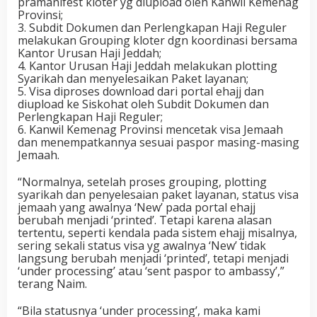
pramanifest kloter yg diupload oleh Kanwil Kemenag
Provinsi;
3. Subdit Dokumen dan Perlengkapan Haji Reguler
melakukan Grouping kloter dgn koordinasi bersama
Kantor Urusan Haji Jeddah;
4. Kantor Urusan Haji Jeddah melakukan plotting
Syarikah dan menyelesaikan Paket layanan;
5. Visa diproses download dari portal ehajj dan
diupload ke Siskohat oleh Subdit Dokumen dan
Perlengkapan Haji Reguler;
6. Kanwil Kemenag Provinsi mencetak visa Jemaah
dan menempatkannya sesuai paspor masing-masing
Jemaah.
“Normalnya, setelah proses grouping, plotting
syarikah dan penyelesaian paket layanan, status visa
jemaah yang awalnya ‘New’ pada portal ehajj
berubah menjadi ‘printed’. Tetapi karena alasan
tertentu, seperti kendala pada sistem ehajj misalnya,
sering sekali status visa yg awalnya ‘New’ tidak
langsung berubah menjadi ‘printed’, tetapi menjadi
‘under processing’ atau ‘sent paspor to ambassy’,”
terang Naim.
“Bila statusnya ‘under processing’, maka kami