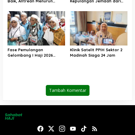
Baik, Antrean Menurun
Kepulangan Jemaah dari
Layanan Jemaah Meningkat
Tanah Suci, Air Zamzam
Akan Didistribusikan di
Tanah Air
Fase Pemulangan
Klinik Satelit PPIH Sektor 2
Gelombang I Haji 2026
Madinah Siaga 24 Jam
Berakhir, Lebih dari 95 Ribu
Jemaah Indonesia Telah
Kembali ke Tanah Air
Tambah Komentar