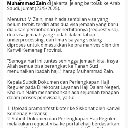
Muhammad Zain
di Jakarta, jelang bertolak ke Arab
Saudi, Jumat (23/5/2025).
Menurut M Zain, masih ada sembilan visa yang
belum terbit, terdiri atas dua visa jemaah yang baru
diajukan permohonan penerbitannya (request visa),
dua visa jemaah yang sudah dalam tahap
underprocessing, dan lima visa yang sedang
diproses untuk dimasukkan ke pra manives oleh tim
Kanwil Kemenag Provinsi.
“Semoga hari ini tuntas sehingga jemaah kita, insya
Allah semua bisa berangkat ke Tanah Suci
menunaikan ibadah haji,” harap Muhammad Zain.
Kepala Subdit Dokumen dan Perlengkapan Haji
Reguler pada Direktorat Layanan Haji Dalam Negeri,
Khairun Naim menambahkan ada sejumlah tehapan
dalam proses pemvisaan, yaitu:
1. Upload pramanifest kloter ke Siskohat oleh Kanwil
Kemenag Provinsi;
2. Subdit Dokumen dan Perlengkapan Haji Reguler
melakukan request Visa ke portal ehajj berdasarkan