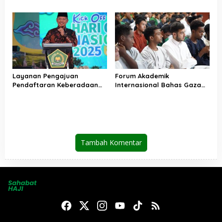
Sosial lewat Nilai Salat
Kedepankan Musyawarah
Layanan Pengajuan
Forum Akademik
Pendaftaran Keberadaan
Internasional Bahas Gaza
Pesantren Dibuka Kembali 1
dan Perdamaian Dunia
Januari 2026
Tambah Komentar