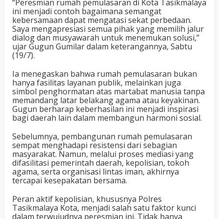
“Peresmian rumah pemulasaran di Kota Tasikmalaya
ini menjadi contoh bagaimana semangat
kebersamaan dapat mengatasi sekat perbedaan.
Saya mengapresiasi semua pihak yang memilih jalur
dialog dan musyawarah untuk menemukan solusi,”
ujar Gugun Gumilar dalam keterangannya, Sabtu
(19/7).
Ia menegaskan bahwa rumah pemulasaran bukan
hanya fasilitas layanan publik, melainkan juga
simbol penghormatan atas martabat manusia tanpa
memandang latar belakang agama atau keyakinan.
Gugun berharap keberhasilan ini menjadi inspirasi
bagi daerah lain dalam membangun harmoni sosial.
Sebelumnya, pembangunan rumah pemulasaran
sempat menghadapi resistensi dari sebagian
masyarakat. Namun, melalui proses mediasi yang
difasilitasi pemerintah daerah, kepolisian, tokoh
agama, serta organisasi lintas iman, akhirnya
tercapai kesepakatan bersama.
Peran aktif kepolisian, khususnya Polres
Tasikmalaya Kota, menjadi salah satu faktor kunci
dalam terwujudnya peresmian ini. Tidak hanya