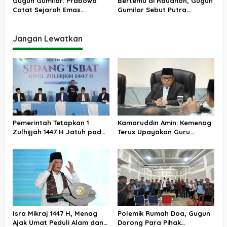
Gugun Gumilar: Prabowo
Bertemu di Raudhoh, Gugun
Bandung
Catat Sejarah Emas
Gumilar Sebut Putra
Diplomasi RI dengan
Mahkota UEA Kagumi
Pangeran MBS
Kerukunan Umat Beragama
di Indonesia
Jangan Lewatkan
Pemerintah Tetapkan 1
Kamaruddin Amin: Kemenag
Zulhijjah 1447 H Jatuh pada
Terus Upayakan Guru
18 Mei 2026, Iduladha 27 Mei
Madrasah Swasta Bisa
Diangkat PPPK
Isra Mikraj 1447 H, Menag
Polemik Rumah Doa, Gugun
Ajak Umat Peduli Alam dan
Dorong Para Pihak