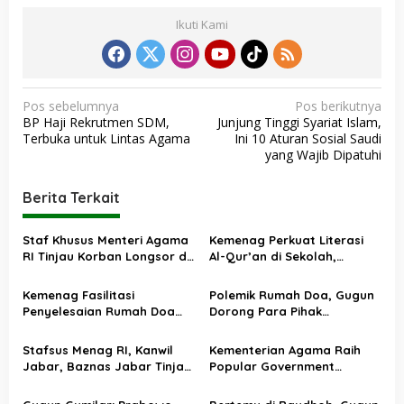
Ikuti Kami
N
Pos sebelumnya
Pos berikutnya
BP Haji Rekrutmen SDM,
Junjung Tinggi Syariat Islam,
a
Terbuka untuk Lintas Agama
Ini 10 Aturan Sosial Saudi
v
yang Wajib Dipatuhi
i
Berita Terkait
g
a
Staf Khusus Menteri Agama
Kemenag Perkuat Literasi
s
RI Tinjau Korban Longsor di
Al-Qur’an di Sekolah,
Cisarua Bandung Barat,
Asesmen Nasional Jadi
i
Salurkan Bantuan dan
Fondasi Kebijakan
Kemenag Fasilitasi
Polemik Rumah Doa, Gugun
p
Traumatic Healing
Pendidikan Agama
Penyelesaian Rumah Doa
Dorong Para Pihak
o
HKBP di Bekasi, Disepakati
Kedepankan Musyawarah
Delapan Langkah Kerukunan
s
Stafsus Menag RI, Kanwil
Kementerian Agama Raih
Jabar, Baznas Jabar Tinjau
Popular Government
Lokasi Banjir dan Longsor di
Institutions Award 2025
Anjasari, Kabupaten