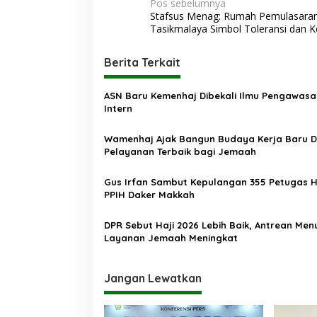
N
Pos sebelumnya
Stafsus Menag: Rumah Pemulasara
a
Tasikmalaya Simbol Toleransi dan 
v
i
Berita Terkait
g
ASN Baru Kemenhaj Dibekali Ilmu Pengawasa
a
Intern
s
Wamenhaj Ajak Bangun Budaya Kerja Baru 
i
Pelayanan Terbaik bagi Jemaah
p
o
Gus Irfan Sambut Kepulangan 355 Petugas H
PPIH Daker Makkah
s
DPR Sebut Haji 2026 Lebih Baik, Antrean Men
Layanan Jemaah Meningkat
Jangan Lewatkan