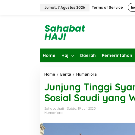
L
e
Jumat, 7 Agustus 2026
Terms of Service
In
w
a
t
i
k
e
k
o
Home
Haji
Daerah
Pemerintahan
n
t
e
n
Home
/
Berita
/
Humaniora
J
u
Junjung Tinggi Syari
n
j
Sosial Saudi yang W
u
n
g
Sahabathaji
Sabtu, 19 Juli 2025
T
Humaniora
i
n
g
g