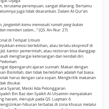
ngat Dijaga
n, terutama perempuan, sangat dilarang. Bertamu
lumnya juga tidak disarankan. Dalam Al-Qur’an
an, janganlah kamu memasuki rumah yang bukan
dan memberi salam…”
(QS. An-Nur: 27)
ional di Tempat Umum
ukkan emosi berlebihan, atau terlalu ekspresif di
id, kantor pemerintah, atau restoran bisa dianggap
audi menghargai ketenangan dan kendali diri.
i Pedoman
angat dipengaruhi ajaran sunnah. Makan dengan
 Bismillah, dan tidak berlebihan adalah hal biasa.
nolak harus dengan cara sopan. Mengkritik makanan
dak disukai.
cara Syariat, Meski Ada Pelonggaran
 Syaikh Bin Baz dan Syaikh Al-Utsaimin menyatakan
ng haram, merujuk pada QS. Luqman: 6.
engizinkan hiburan terbatas di zona khusus melalui