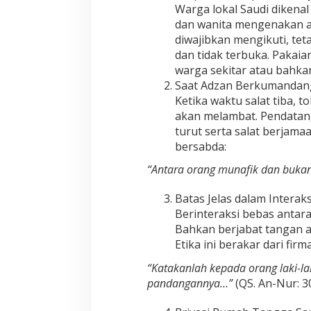
t
Warga lokal Saudi dikena
u
dan wanita mengenakan a
h
i
diwajibkan mengikuti, te
dan tidak terbuka. Pakai
warga sekitar atau bahkan
Saat Adzan Berkumandan
Ketika waktu salat tiba, 
akan melambat. Pendatang
turut serta salat berjam
bersabda:
“Antara orang munafik dan bukan
Batas Jelas dalam Interak
Berinteraksi bebas antar
Bahkan berjabat tangan a
Etika ini berakar dari firm
“Katakanlah kepada orang laki-l
pandangannya…”
(QS. An-Nur: 3