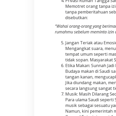
Privasi Rumah Tangga Sa
Memotret orang tanpa izi
tanpa pemberitahuan sebe
disebutkan:
“Wahai orang-orang yang berim
rumahmu sebelum meminta izin 
Jangan Teriak atau Emos
Mengangkat suara, menunj
tempat umum seperti masj
tidak sopan. Masyarakat S
Etika Makan: Sunnah Jad
Budaya makan di Saudi s
tangan kanan, mengucapkan
Jika diundang makan, me
secara langsung sangat ti
Musik: Masih Dilarang Se
Para ulama Saudi seperti
musik sebagai sesuatu ya
Namun, kini pemerintah m