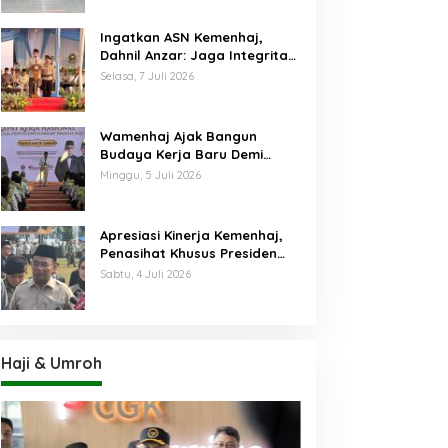
Ingatkan ASN Kemenhaj,
Dahnil Anzar: Jaga Integritas,
Hentikan Praktik Menjadikan
Selasa, 7 Juli 2026
Jemaah sebagai Komoditas
Wamenhaj Ajak Bangun
Budaya Kerja Baru Demi
Pelayanan Terbaik bagi
Minggu, 5 Juli 2026
Jemaah
Apresiasi Kinerja Kemenhaj,
Penasihat Khusus Presiden
Nilai Transisi
Sabtu, 4 Juli 2026
Penyelenggaraan Haji
Berjalan Baik
Haji & Umroh