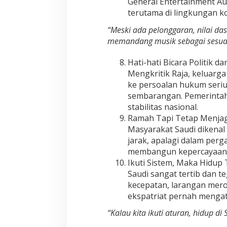
General Entertainment Au
terutama di lingkungan ko
“Meski ada pelonggaran, nilai da
memandang musik sebagai sesuatu
Hati-hati Bicara Politik d
Mengkritik Raja, keluarga
ke persoalan hukum seriu
sembarangan. Pemerintah
stabilitas nasional.
Ramah Tapi Tetap Menjag
Masyarakat Saudi dikena
jarak, apalagi dalam perg
membangun kepercayaan 
Ikuti Sistem, Maka Hidup
Saudi sangat tertib dan 
kecepatan, larangan mero
ekspatriat pernah menga
“Kalau kita ikuti aturan, hidup d