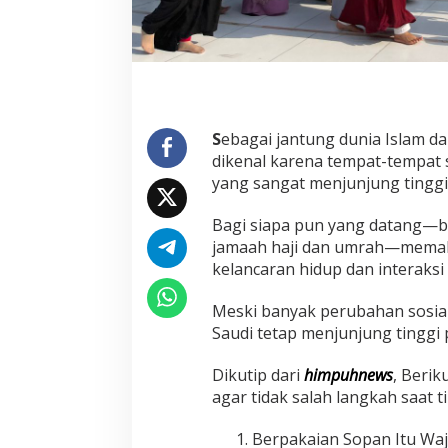
S
o
s
i
a
l
S
S
ebagai jantung dunia Islam da
a
dikenal karena tempat-tempat s
u
d
yang sangat menjunjung tinggi ni
i
y
Bagi siapa pun yang datang—bai
a
jamaah haji dan umrah—memaham
n
kelancaran hidup dan interaksi 
g
W
a
Meski banyak perubahan sosial
j
Saudi tetap menjunjung tinggi 
i
b
Dikutip dari
himpuhnews
, Berik
D
i
agar tidak salah langkah saat 
p
a
Berpakaian Sopan Itu Waji