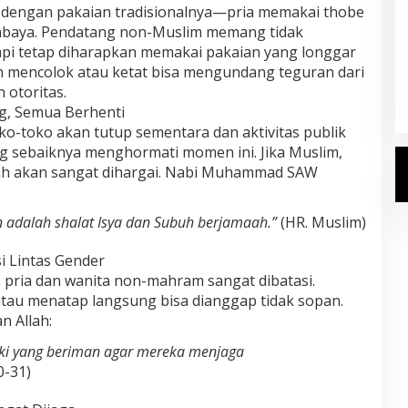
l dengan pakaian tradisionalnya—pria memakai thobe
baya. Pendatang non-Muslim memang tidak
tapi tetap diharapkan memakai pakaian yang longgar
Kemenhaj Umumkan Daftar
Jemaah Haji 2027
an mencolok atau ketat bisa mengundang teguran dari
 otoritas.
Di Haji
|
Senin, 20 Juli 2026
g, Semua Berhenti
toko-toko akan tutup sementara dan aktivitas publik
 sebaiknya menghormati momen ini. Jika Muslim,
aah akan sangat dihargai. Nabi Muhammad SAW
 adalah shalat Isya dan Subuh berjamaah.”
(HR. Muslim)
si Lintas Gender
a pria dan wanita non-mahram sangat dibatasi.
tau menatap langsung bisa dianggap tidak sopan.
an Allah:
aki yang beriman agar mereka menjaga
0-31)