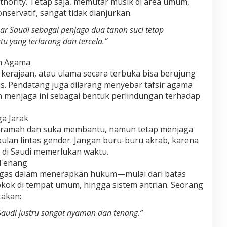
thority. Tetap saja, memutar musik di area umum,
nservatif, sangat tidak dianjurkan.
sar Saudi sebagai penjaga dua tanah suci tetap
 yang terlarang dan tercela.”
an Agama
 kerajaan, atau ulama secara terbuka bisa berujung
s. Pendatang juga dilarang menyebar tafsir agama
 menjaga ini sebagai bentuk perlindungan terhadap
a Jarak
l ramah dan suka membantu, namun tetap menjaga
aulan lintas gender. Jangan buru-buru akrab, karena
di Saudi memerlukan waktu.
 Tenang
tegas dalam menerapkan hukum—mulai dari batas
kok di tempat umum, hingga sistem antrian. Seorang
takan:
i Saudi justru sangat nyaman dan tenang.”