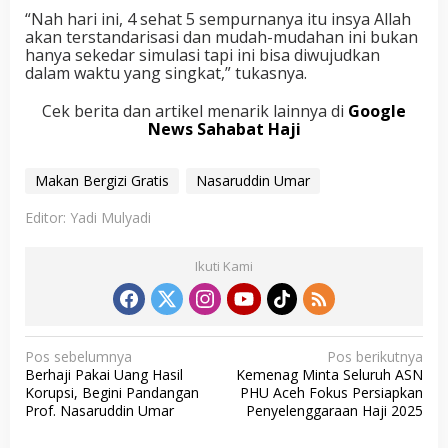
“Nah hari ini, 4 sehat 5 sempurnanya itu insya Allah
akan terstandarisasi dan mudah-mudahan ini bukan
hanya sekedar simulasi tapi ini bisa diwujudkan
dalam waktu yang singkat,” tukasnya.
Cek berita dan artikel menarik lainnya di
Google
News Sahabat Haji
Makan Bergizi Gratis
Nasaruddin Umar
Editor: Yadi Mulyadi
Ikuti Kami
N
Pos sebelumnya
Pos berikutnya
Berhaji Pakai Uang Hasil
Kemenag Minta Seluruh ASN
a
Korupsi, Begini Pandangan
PHU Aceh Fokus Persiapkan
v
Prof. Nasaruddin Umar
Penyelenggaraan Haji 2025
i