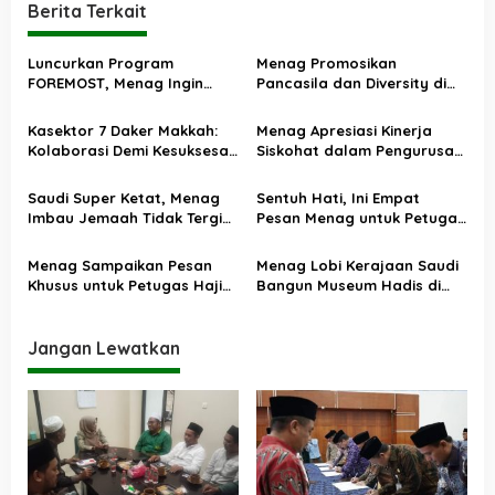
Berita Terkait
g
a
Luncurkan Program
Menag Promosikan
s
FOREMOST, Menag Ingin
Pancasila dan Diversity di
Masjid Jadi Pusat
Forum Internasional
i
Pembinaan Keluarga
Kasektor 7 Daker Makkah:
Menag Apresiasi Kinerja
p
Kolaborasi Demi Kesuksesan
Siskohat dalam Pengurusan
o
Haji 2025
Bio Visa Jemaah
s
Saudi Super Ketat, Menag
Sentuh Hati, Ini Empat
Imbau Jemaah Tidak Tergiur
Pesan Menag untuk Petugas
ke Tanah Suci Tanpa Visa
Haji Indonesia
Haji
Menag Sampaikan Pesan
Menag Lobi Kerajaan Saudi
Khusus untuk Petugas Haji
Bangun Museum Hadis di
di Depan Ka’bah
Indonesia
Jangan Lewatkan