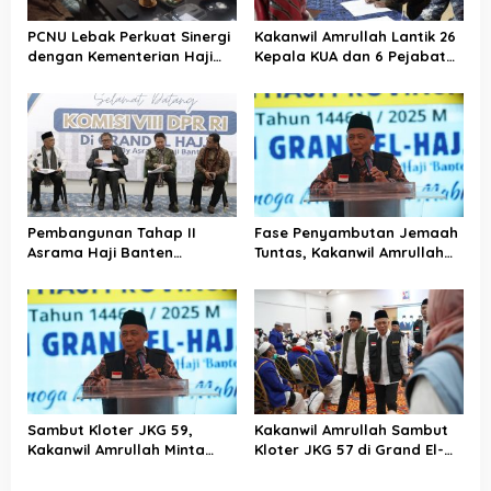
PCNU Lebak Perkuat Sinergi
Kakanwil Amrullah Lantik 26
dengan Kementerian Haji
Kepala KUA dan 6 Pejabat
dan Umrah, Bahas Manasik
Eselon III, Termasuk Kabid
hingga Pendirian KBIHU
Haji dan Umrah
Pembangunan Tahap II
Fase Penyambutan Jemaah
Asrama Haji Banten
Tuntas, Kakanwil Amrullah
Ditarget Rampung
Apresiasi Kinerja PPIH
Desember 2025
Sambut Kloter JKG 59,
Kakanwil Amrullah Sambut
Kakanwil Amrullah Minta
Kloter JKG 57 di Grand El-
Jemaah Amalkan Kebaikan
Hajj Cipondoh
Setelah Berhaji