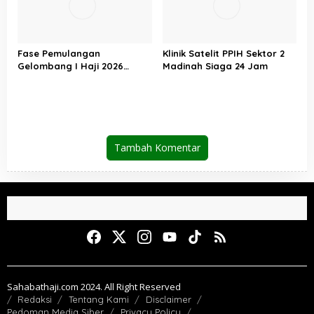
Fase Pemulangan
Klinik Satelit PPIH Sektor 2
Gelombang I Haji 2026
Madinah Siaga 24 Jam
Berakhir, Lebih dari 95 Ribu
Jemaah Indonesia Telah
Kembali ke Tanah Air
Tambah Komentar
Sahabathaji.com 2024. All Right Reserved
Redaksi
Tentang Kami
Disclaimer
Pedoman Media Siber
Privacy Policy