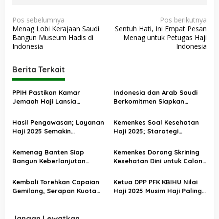
N
Pos sebelumnya
Pos berikutnya
Menag Lobi Kerajaan Saudi
Sentuh Hati, Ini Empat Pesan
a
Bangun Museum Hadis di
Menag untuk Petugas Haji
v
Indonesia
Indonesia
i
Berita Terkait
g
a
PPIH Pastikan Kamar
Indonesia dan Arab Saudi
s
Jemaah Haji Lansia
Berkomitmen Siapkan
Dilengkapi Berbagai
Layanan Terbaik Haji 2026
i
Fasilitas Khusus
Hasil Pengawasan; Layanan
Kemenkes Soal Kesehatan
p
Haji 2025 Semakin
Haji 2025; Starategi
o
Profesional dan Akuntabel
Pencegahan Berjalan Efektif
s
Kemenag Banten Siap
Kemenkes Dorong Skrining
Bangun Keberlanjutan
Kesehatan Dini untuk Calon
Penyelenggaraan dan
Jemaah Haji Khusus
Tingkatkan Kualitas
Kembali Torehkan Capaian
Ketua DPP PFK KBIHU Nilai
Pelayanan Haji
Gemilang, Serapan Kuota
Haji 2025 Musim Haji Paling
Haji 2025 Capai 99,92
Istimewa
Persen
Jangan Lewatkan