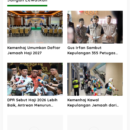
Kemenhaj Umumkan Daftar
Gus Irfan Sambut
Jemaah Haji 2027
Kepulangan 355 Petugas
Haji PPIH Daker Makkah
DPR Sebut Haji 2026 Lebih
Kemenhaj Kawal
Baik, Antrean Menurun
Kepulangan Jemaah dari
Layanan Jemaah Meningkat
Tanah Suci, Air Zamzam
Akan Didistribusikan di
Tanah Air