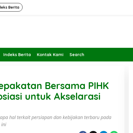
deks Berita
Indeks Berita
Kontak Kami
Search
epakatan Bersama PIHK
siasi untuk Akselarasi
apa hal terkait persiapan dan kebijakan terbaru pada
ran dan Fungsi
Diam; Kekuatan Sunyi dalam
ini
a Jalurnya
Menjaga Kesehatan, Akhlak, dan
Kedamaian Jiwa