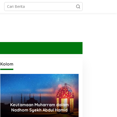
Kolom
Keutamaan Muharram dalam
Mabit di Muzd
Nadhom Syekh Abdul Hamid