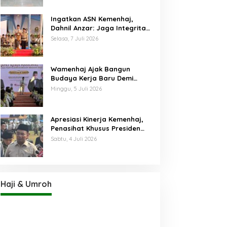
Ingatkan ASN Kemenhaj,
Dahnil Anzar: Jaga Integritas,
Hentikan Praktik Menjadikan
Selasa, 7 Juli 2026
Jemaah sebagai Komoditas
Wamenhaj Ajak Bangun
Budaya Kerja Baru Demi
Pelayanan Terbaik bagi
Minggu, 5 Juli 2026
Jemaah
Apresiasi Kinerja Kemenhaj,
Penasihat Khusus Presiden
Nilai Transisi
Sabtu, 4 Juli 2026
Penyelenggaraan Haji
Berjalan Baik
Haji & Umroh