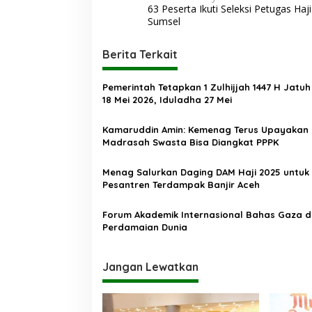
63 Peserta Ikuti Seleksi Petugas Haj
a
Sumsel
v
i
Berita Terkait
g
Pemerintah Tetapkan 1 Zulhijjah 1447 H Jatu
a
18 Mei 2026, Iduladha 27 Mei
s
Kamaruddin Amin: Kemenag Terus Upayakan
i
Madrasah Swasta Bisa Diangkat PPPK
p
o
Menag Salurkan Daging DAM Haji 2025 untuk
Pesantren Terdampak Banjir Aceh
s
Forum Akademik Internasional Bahas Gaza 
Perdamaian Dunia
Jangan Lewatkan