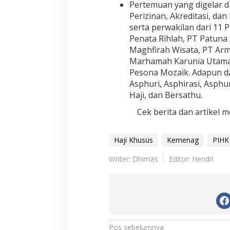
Pertemuan yang digelar di
Perizinan, Akreditasi, da
serta perwakilan dari 11 
Penata Rihlah, PT Patuna 
Maghfirah Wisata, PT Arm
Marhamah Karunia Utama,
Pesona Mozaik. Adapun da
Asphuri, Asphirasi, Asphu
Haji, dan Bersathu.
Cek berita dan artikel m
Haji Khusus
Kemenag
PIHK
Writer: Dhimas
Editor: Hendri
N
Pos sebelumnya