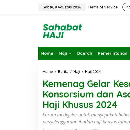
L
e
Sabtu, 8 Agustus 2026
Terms of Service
In
w
a
t
i
k
e
k
o
Home
Haji
Daerah
Pemerintahan
n
t
e
n
Home
/
Berita
/
Haji
/
Haji 2024
K
e
Kemenag Gelar Kes
m
e
Konsorsium dan Aso
n
a
Haji Khusus 2024
g
G
e
Forum ini digelar untuk menyepakati beber
Kembalikan Pe
l
penyelenggaraan ibadah haji khusus tahun 
KBIHU Pad
a
r