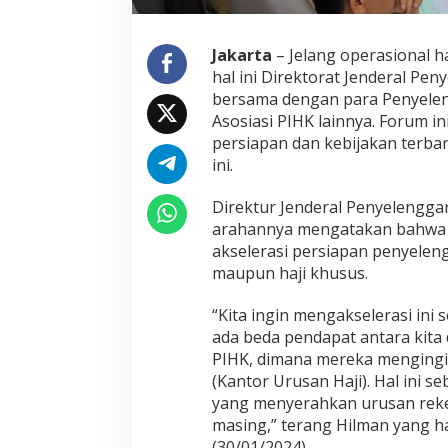
s
o
r
Jakarta
– Jelang operasional 
s
hal ini Direktorat Jenderal P
i
bersama dengan para Penyelen
u
Asosiasi PIHK lainnya. Forum in
m
persiapan dan kebijakan terba
d
a
ini.
n
A
Direktur Jenderal Penyelengga
s
arahannya mengatakan bahwa 
o
akselerasi persiapan penyeleng
s
i
maupun haji khusus.
a
s
“Kita ingin mengakselerasi ini
i
ada beda pendapat antara kita
u
PIHK, dimana mereka mengingi
n
t
(Kantor Urusan Haji). Hal ini 
u
yang menyerahkan urusan reken
k
masing,” terang Hilman yang 
A
(30/01/2024).