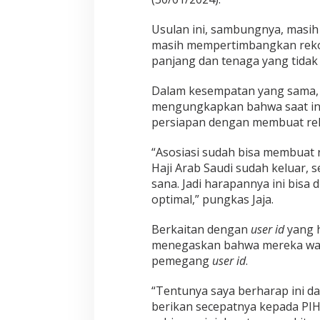
k
s
e
Usulan ini, sambungnya, masih 
l
Kemenhaj Um
masih mempertimbangkan rekom
a
Jemaah H
panjang dan tenaga yang tidak 
r
Di Haji
|
Seni
a
Dalam kesempatan yang sama, D
s
i
mengungkapkan bahwa saat ini
H
persiapan dengan membuat reke
a
j
“Asosiasi sudah bisa membuat 
i
Haji Arab Saudi sudah keluar,
K
h
sana. Jadi harapannya ini bisa 
u
optimal,” pungkas Jaja.
s
u
Berkaitan dengan
user id
yang h
s
menegaskan bahwa mereka waj
2
0
pemegang
user id
.
2
4
“Tentunya saya berharap ini d
berikan secepatnya kepada PI