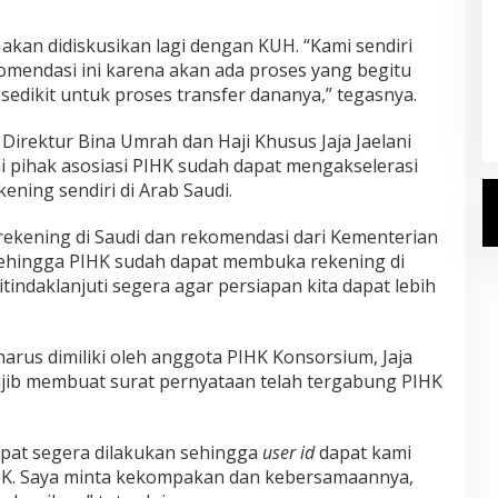
akan didiskusikan lagi dengan KUH. “Kami sendiri
umkan Daftar
Gus Irfan Sambut Kepulangan 355
endasi ini karena akan ada proses yang begitu
aji 2027
Petugas Haji PPIH Daker Makkah
sedikit untuk proses transfer dananya,” tegasnya.
n, 20 Juli 2026
Di Haji
|
Selasa, 23 Juni 2026
irektur Bina Umrah dan Haji Khusus Jaja Jaelani
 pihak asosiasi PIHK sudah dapat mengakselerasi
ning sendiri di Arab Saudi.
rekening di Saudi dan rekomendasi dari Kementerian
 sehingga PIHK sudah dapat membuka rekening di
ditindaklanjuti segera agar persiapan kita dapat lebih
arus dimiliki oleh anggota PIHK Konsorsium, Jaja
ib membuat surat pernyataan telah tergabung PIHK
apat segera dilakukan sehingga
user id
dapat kami
HK. Saya minta kekompakan dan kebersamaannya,