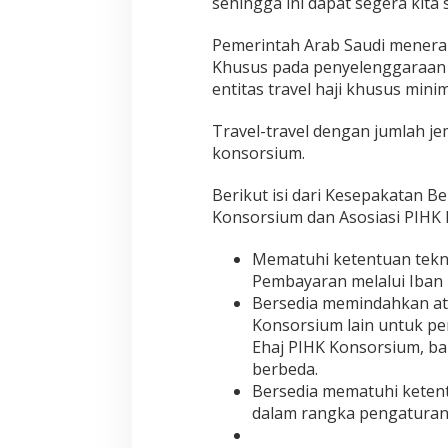
sehingga ini dapat segera kita s
Pemerintah Arab Saudi menerap
Khusus pada penyelenggaraan h
entitas travel haji khusus mini
Travel-travel dengan jumlah j
konsorsium.
Berikut isi dari Kesepakatan 
Konsorsium dan Asosiasi PIHK ha
Mematuhi ketentuan tekn
Pembayaran melalui Iban 
Bersedia memindahkan ata
Konsorsium lain untuk p
Ehaj PIHK Konsorsium, ba
berbeda.
Bersedia mematuhi keten
dalam rangka pengaturan 