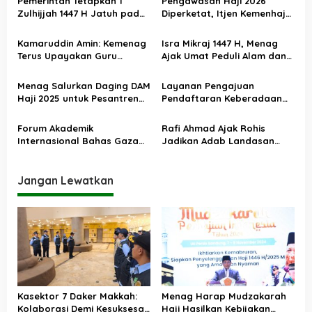
Pemerintah Tetapkan 1
Pengawasan Haji 2026
s
Zulhijjah 1447 H Jatuh pada
Diperketat, Itjen Kemenhaj
18 Mei 2026, Iduladha 27 Mei
Kolaborasi dengan Itjen
i
Kemenag
Kamaruddin Amin: Kemenag
Isra Mikraj 1447 H, Menag
p
Terus Upayakan Guru
Ajak Umat Peduli Alam dan
o
Madrasah Swasta Bisa
Sosial lewat Nilai Salat
Diangkat PPPK
s
Menag Salurkan Daging DAM
Layanan Pengajuan
Haji 2025 untuk Pesantren
Pendaftaran Keberadaan
Terdampak Banjir Aceh
Pesantren Dibuka Kembali 1
Januari 2026
Forum Akademik
Rafi Ahmad Ajak Rohis
Internasional Bahas Gaza
Jadikan Adab Landasan
dan Perdamaian Dunia
Utama Kehidupan
Jangan Lewatkan
Kasektor 7 Daker Makkah:
Menag Harap Mudzakarah
Kolaborasi Demi Kesuksesan
Haji Hasilkan Kebijakan