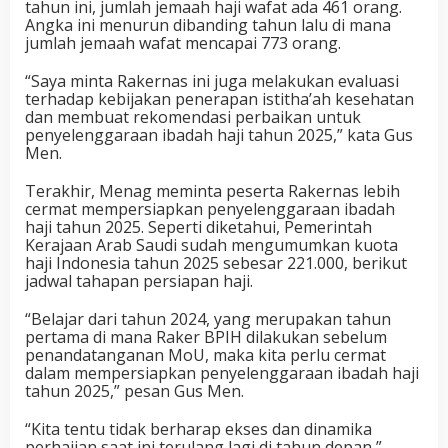
tahun ini, jumlah jemaah haji wafat ada 461 orang.
Angka ini menurun dibanding tahun lalu di mana
jumlah jemaah wafat mencapai 773 orang.
“Saya minta Rakernas ini juga melakukan evaluasi
terhadap kebijakan penerapan istitha’ah kesehatan
dan membuat rekomendasi perbaikan untuk
penyelenggaraan ibadah haji tahun 2025,” kata Gus
Men.
Terakhir, Menag meminta peserta Rakernas lebih
cermat mempersiapkan penyelenggaraan ibadah
haji tahun 2025. Seperti diketahui, Pemerintah
Kerajaan Arab Saudi sudah mengumumkan kuota
haji Indonesia tahun 2025 sebesar 221.000, berikut
jadwal tahapan persiapan haji.
“Belajar dari tahun 2024, yang merupakan tahun
pertama di mana Raker BPIH dilakukan sebelum
penandatanganan MoU, maka kita perlu cermat
dalam mempersiapkan penyelenggaraan ibadah haji
tahun 2025,” pesan Gus Men.
“Kita tentu tidak berharap ekses dan dinamika
perhajian saat ini terulang lagi di tahun depan,”