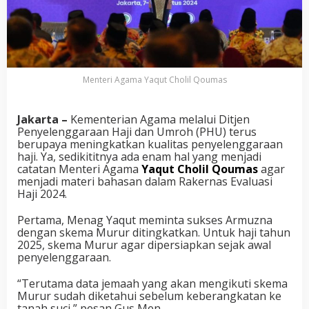
Menteri Agama Yaqut Cholil Qoumas
Jakarta –
Kementerian Agama melalui Ditjen
Penyelenggaraan Haji dan Umroh (PHU) terus
berupaya meningkatkan kualitas penyelenggaraan
haji. Ya, sedikititnya ada enam hal yang menjadi
catatan Menteri Agama
Yaqut Cholil Qoumas
agar
menjadi materi bahasan dalam Rakernas Evaluasi
Haji 2024.
Pertama, Menag Yaqut meminta sukses Armuzna
dengan skema Murur ditingkatkan. Untuk haji tahun
2025, skema Murur agar dipersiapkan sejak awal
penyelenggaraan.
“Terutama data jemaah yang akan mengikuti skema
Murur sudah diketahui sebelum keberangkatan ke
tanah suci,” pesan Gus Men.