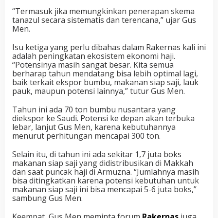
“Termasuk jika memungkinkan penerapan skema
tanazul secara sistematis dan terencana,” ujar Gus
Men.
Isu ketiga yang perlu dibahas dalam Rakernas kali ini
adalah peningkatan ekosistem ekonomi haji.
“Potensinya masih sangat besar. Kita semua
berharap tahun mendatang bisa lebih optimal lagi,
baik terkait ekspor bumbu, makanan siap saji, lauk
pauk, maupun potensi lainnya,” tutur Gus Men.
Tahun ini ada 70 ton bumbu nusantara yang
diekspor ke Saudi. Potensi ke depan akan terbuka
lebar, lanjut Gus Men, karena kebutuhannya
menurut perhitungan mencapai 300 ton.
Selain itu, di tahun ini ada sekitar 1,7 juta boks
makanan siap saji yang didistribusikan di Makkah
dan saat puncak haji di Armuzna. “Jumlahnya masih
bisa ditingkatkan karena potensi kebutuhan untuk
makanan siap saji ini bisa mencapai 5-6 juta boks,”
sambung Gus Men.
Keempat, Gus Men meminta forum
Rakernas
juga