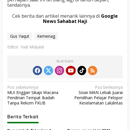
tandasnya.
Cek berita dan artikel menarik lainnya di
Google
News Sahabat Haji
Gus Yaqut
Kemenag
Editor: Yadi Mulyadi
Ikuti Kami
N
Pos sebelumnya
Pos berikutnya
MUI Enggan Sikapi Wacana
Siswi MAN Lebak Juarai
a
Pendirian Tempat Ibadah
Pemilihan Pelajar Pelopor
v
Tanpa Rekom FKUB
Keselamatan Lalulintas
i
Berita Terkait
g
a