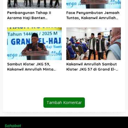
Pembangunan Tahap II
Fase Penyambutan Jemaah
Asrama Haji Banten
Tuntas, Kakanwil Amrullah
Ditarget Rampung
Apresiasi Kinerja PPIH
Desember 2025
Sambut Kloter JKG 59,
Kakanwil Amrullah Sambut
Kakanwil Amrullah Minta
Kloter JKG 57 di Grand El-
Jemaah Amalkan Kebaikan
Hajj Cipondoh
Setelah Berhaji
Tambah Komentar