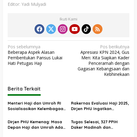
Editor: Yadi Mulyadi
Ikuti Kami
N
Pos sebelumnya
Pos berikutnya
Beberapa Aspek Alasan
Apresiasi KPN 2024, Gus
a
Pembentukan Pansus Lukai
Men: Kita Siapkan Kader
v
Hati Petugas Haji
Penceramah dengan
Gagasan Kebangsaan dan
i
Kebhinekaan
g
a
Berita Terkait
s
Menteri Haji dan Umroh RI
Rakernas Evaluasi Haji 2025,
i
Sosialisasikan Kelembagaan
Dirjen PHU Ingatkan
p
dan Persiapan
Pentingnya Jaga Warisan
Penyelenggaraan Ibadah
Nilai-Nilai Positif
o
Dirjen PHU Kemenag: Masa
Tugas Selesai, 327 PPIH
Haji di Kanwil Jawa Barat
Depan Haji dan Umrah Ada
Daker Madinah dan
s
di BP Haji
Bandara Tiba di Tanah Air