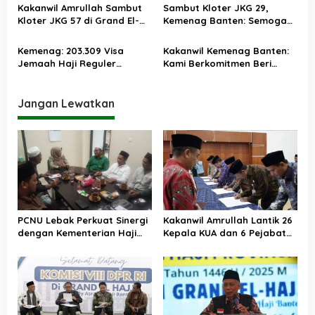
Kakanwil Amrullah Sambut
Sambut Kloter JKG 29,
Kloter JKG 57 di Grand El-
Kemenag Banten: Semoga
Hajj Cipondoh
Semua Jemaah Menjadi Haji
Mabrur
Kemenag: 203.309 Visa
Kakanwil Kemenag Banten:
Jemaah Haji Reguler
Kami Berkomitmen Beri
Indonesia Sudah Terbit
Pelayanan Terbaik bagi
Jemaah Haji
Jangan Lewatkan
PCNU Lebak Perkuat Sinergi
Kakanwil Amrullah Lantik 26
dengan Kementerian Haji
Kepala KUA dan 6 Pejabat
dan Umrah, Bahas Manasik
Eselon III, Termasuk Kabid
hingga Pendirian KBIHU
Haji dan Umrah