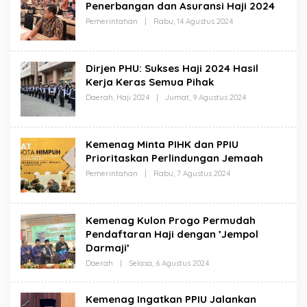
H
Penerbangan dan Asuransi Haji 2024
J
A
I
Pemerintahan
|
Rabu, 14 Agustus 2024
O
B
L
A
E
T
H
H
S
A
Dirjen PHU: Sukses Haji 2024 Hasil
A
J
H
I
Kerja Keras Semua Pihak
A
Daerah
,
Haji 2024
|
Jumat, 9 Agustus 2024
O
B
L
A
E
T
H
H
S
A
Kemenag Minta PIHK dan PPIU
A
J
H
I
Prioritaskan Perlindungan Jemaah
A
Pemerintahan
|
Rabu, 7 Agustus 2024
O
B
L
A
E
T
H
H
S
A
Kemenag Kulon Progo Permudah
A
J
H
I
Pendaftaran Haji dengan ’Jempol
A
Darmaji’
B
A
Daerah
|
Selasa, 6 Agustus 2024
O
T
L
H
E
A
H
Kemenag Ingatkan PPIU Jalankan
J
S