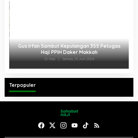
Gus Irfan Sambut Kepulangan 355 Petugas
27
Haji PPIH Daker Makkah
Di Haji
|
Selasa, 23 Juni 2026
Terpopuler