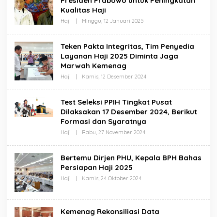
Presiden Prabowo untuk Peningkatan
A
Kualitas Haji
B
A
Haji
|
Minggu, 12 Januari 2025
O
T
L
H
E
A
H
Teken Pakta Integritas, Tim Penyedia
J
S
I
Layanan Haji 2025 Diminta Jaga
A
H
Marwah Kemenag
A
B
Haji
|
Kamis, 12 Desember 2024
O
A
L
T
E
H
H
Test Seleksi PPIH Tingkat Pusat
A
S
J
Dilaksakan 17 Desember 2024, Berikut
A
I
H
Formasi dan Syaratnya
A
B
Haji
|
Rabu, 27 November 2024
O
A
L
T
E
H
H
Bertemu Dirjen PHU, Kepala BPH Bahas
A
S
J
Persiapan Haji 2025
A
I
H
Haji
|
Kamis, 24 Oktober 2024
O
A
L
B
E
A
H
T
S
H
Kemenag Rekonsiliasi Data
A
A