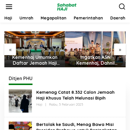
L
e
w
a
Haji
Umrah
Megapolitan
Pemerintahan
Daerah
t
i
k
e
k
«
»
o
n
Kemenhaj Umumkan
Ingatkan ASN
t
Daftar Jemaah Haji
Kemenhaj, Dahnil
e
2027
Anzar: Jaga Integritas,
n
Hentikan Praktik
Ditjen PHU
Menjadikan Jemaah
sebagai Komoditas
Kemenag Catat 8.332 Calon Jemaah
Haji Khusus Telah Melunasi Bipih
Haji
|
Rabu, 5 Februari 2025
O
L
E
H
S
Bertolak ke Saudi, Menag Bawa Misi
A
H