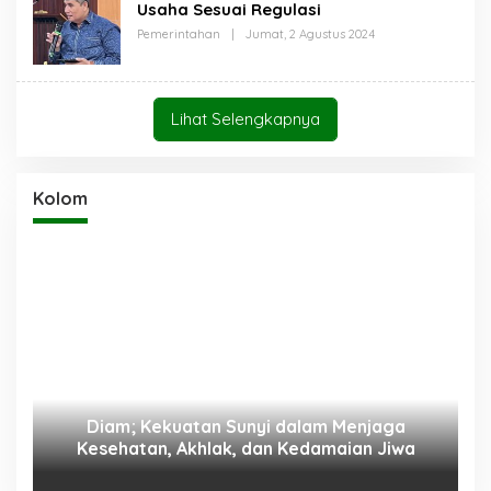
I
Usaha Sesuai Regulasi
A
H
Pemerintahan
|
Jumat, 2 Agustus 2024
O
A
L
B
E
A
H
T
S
H
A
A
Lihat Selengkapnya
H
J
A
I
B
A
T
Kolom
H
A
J
I
Diam; Kekuatan Sunyi dalam Menjaga
Kesehatan, Akhlak, dan Kedamaian Jiwa