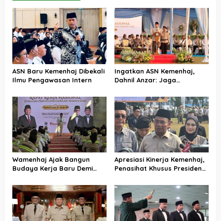
ASN Baru Kemenhaj Dibekali
Ingatkan ASN Kemenhaj,
Ilmu Pengawasan Intern
Dahnil Anzar: Jaga
Integritas, Hentikan Praktik
Menjadikan Jemaah
sebagai Komoditas
Wamenhaj Ajak Bangun
Apresiasi Kinerja Kemenhaj,
Budaya Kerja Baru Demi
Penasihat Khusus Presiden
Pelayanan Terbaik bagi
Nilai Transisi
Jemaah
Penyelenggaraan Haji
Berjalan Baik