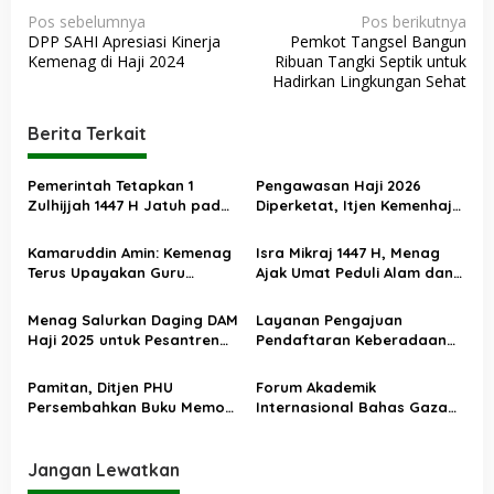
N
Pos sebelumnya
Pos berikutnya
DPP SAHI Apresiasi Kinerja
Pemkot Tangsel Bangun
a
Kemenag di Haji 2024
Ribuan Tangki Septik untuk
v
Hadirkan Lingkungan Sehat
i
Berita Terkait
g
a
Pemerintah Tetapkan 1
Pengawasan Haji 2026
s
Zulhijjah 1447 H Jatuh pada
Diperketat, Itjen Kemenhaj
18 Mei 2026, Iduladha 27 Mei
Kolaborasi dengan Itjen
i
Kemenag
Kamaruddin Amin: Kemenag
Isra Mikraj 1447 H, Menag
p
Terus Upayakan Guru
Ajak Umat Peduli Alam dan
o
Madrasah Swasta Bisa
Sosial lewat Nilai Salat
Diangkat PPPK
s
Menag Salurkan Daging DAM
Layanan Pengajuan
Haji 2025 untuk Pesantren
Pendaftaran Keberadaan
Terdampak Banjir Aceh
Pesantren Dibuka Kembali 1
Januari 2026
Pamitan, Ditjen PHU
Forum Akademik
Persembahkan Buku Memori
Internasional Bahas Gaza
Kolektif 75 Tahun Kemenag
dan Perdamaian Dunia
Kelola Haji
Jangan Lewatkan