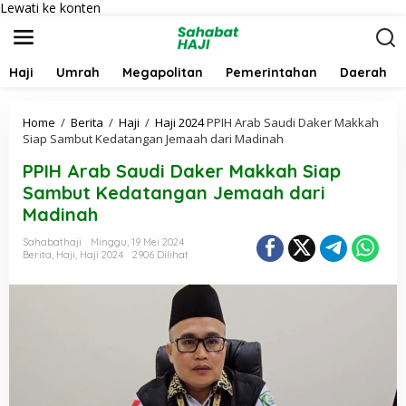
Lewati ke konten
Haji
Umrah
Megapolitan
Pemerintahan
Daerah
Home
/
Berita
/
Haji
/
Haji 2024
PPIH Arab Saudi Daker Makkah
Siap Sambut Kedatangan Jemaah dari Madinah
PPIH Arab Saudi Daker Makkah Siap
Sambut Kedatangan Jemaah dari
Madinah
Sahabathaji
Minggu, 19 Mei 2024
Berita
,
Haji
,
Haji 2024
2906 Dilihat