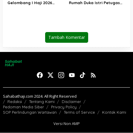
Gelombang I Haji 2026
Rumah Duka Istri Petugas
Berakhir, Lebih dari 95 Ribu
Haji, Sampaikan Duka dan
Jemaah Indonesia Telah
Penghormatan atas
Kembali ke Tanah Air
Amanah yang Tetap
Ditunaikan
Tambah Komentar
Sahabathaji.com 2024. All Right Reserved
Redaksi
Tentang Kami
Disclaimer
Pedoman Media Siber
Privacy Policy
SOP Perlindungan Wartawan
Terms of Service
Kontak Kami
Versi Non AMP