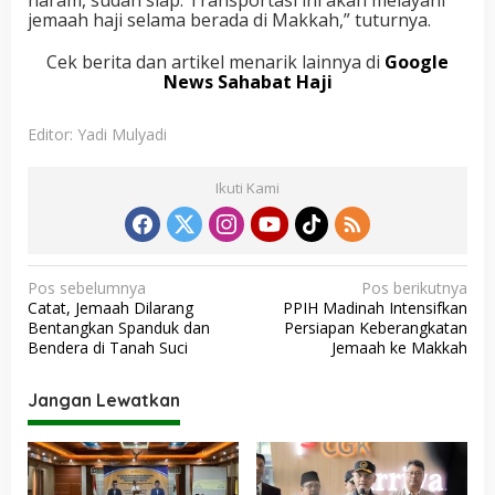
haram, sudah siap. Transportasi ini akan melayani
jemaah haji selama berada di Makkah,” tuturnya.
Cek berita dan artikel menarik lainnya di
Google
News Sahabat Haji
Editor: Yadi Mulyadi
Ikuti Kami
N
Pos sebelumnya
Pos berikutnya
Catat, Jemaah Dilarang
PPIH Madinah Intensifkan
a
Bentangkan Spanduk dan
Persiapan Keberangkatan
v
Bendera di Tanah Suci
Jemaah ke Makkah
i
Jangan Lewatkan
g
a
s