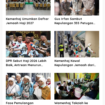
i
p
o
Kemenhaj Umumkan Daftar
Gus Irfan Sambut
s
Jemaah Haji 2027
Kepulangan 355 Petugas
Haji PPIH Daker Makkah
DPR Sebut Haji 2026 Lebih
Kemenhaj Kawal
Baik, Antrean Menurun
Kepulangan Jemaah dari
Layanan Jemaah Meningkat
Tanah Suci, Air Zamzam
Akan Didistribusikan di
Tanah Air
Fase Pemulangan
Wamenhaj Takziah ke