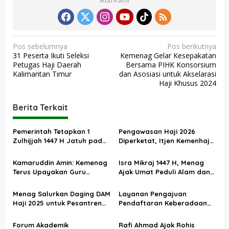
Ikuti Kami
N
Pos sebelumnya
Pos berikutnya
31 Peserta Ikuti Seleksi
Kemenag Gelar Kesepakatan
a
Petugas Haji Daerah
Bersama PIHK Konsorsium
v
Kalimantan Timur
dan Asosiasi untuk Akselarasi
Haji Khusus 2024
i
g
Berita Terkait
a
s
Pemerintah Tetapkan 1
Pengawasan Haji 2026
Zulhijjah 1447 H Jatuh pada
Diperketat, Itjen Kemenhaj
i
18 Mei 2026, Iduladha 27 Mei
Kolaborasi dengan Itjen
p
Kemenag
Kamaruddin Amin: Kemenag
Isra Mikraj 1447 H, Menag
o
Terus Upayakan Guru
Ajak Umat Peduli Alam dan
Madrasah Swasta Bisa
Sosial lewat Nilai Salat
s
Diangkat PPPK
Menag Salurkan Daging DAM
Layanan Pengajuan
Haji 2025 untuk Pesantren
Pendaftaran Keberadaan
Terdampak Banjir Aceh
Pesantren Dibuka Kembali 1
Januari 2026
Forum Akademik
Rafi Ahmad Ajak Rohis