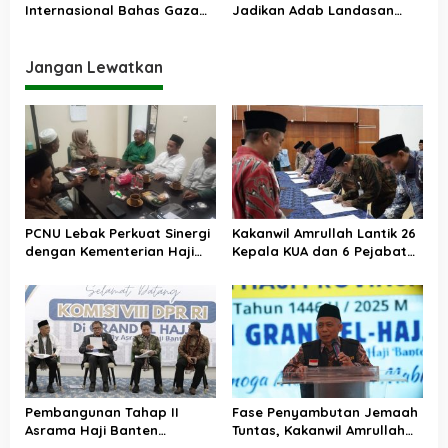
Internasional Bahas Gaza
Jadikan Adab Landasan
dan Perdamaian Dunia
Utama Kehidupan
Jangan Lewatkan
PCNU Lebak Perkuat Sinergi
Kakanwil Amrullah Lantik 26
dengan Kementerian Haji
Kepala KUA dan 6 Pejabat
dan Umrah, Bahas Manasik
Eselon III, Termasuk Kabid
hingga Pendirian KBIHU
Haji dan Umrah
Pembangunan Tahap II
Fase Penyambutan Jemaah
Asrama Haji Banten
Tuntas, Kakanwil Amrullah