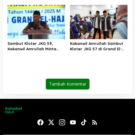
Ditarget Rampung
Apresiasi Kinerja PPIH
Desember 2025
Sambut Kloter JKG 59,
Kakanwil Amrullah Sambut
Kakanwil Amrullah Minta
Kloter JKG 57 di Grand El-
Jemaah Amalkan Kebaikan
Hajj Cipondoh
Setelah Berhaji
Tambah Komentar