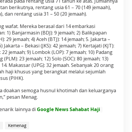
erada pada rentang usia 71 tahun ke atas. Jumlahnya
an berikutnya, rentang usia 61 – 70 (149 jemaah),
), dan rentang usia 31 – 50 (20 jemaah).
ng wafat. Mereka berasal dari 14 embarkasi
: 1) Banjarmasin (BDJ): 9 jemaah; 2) Balikpapan
: 29 jemaah; 4) Aceh (BTJ): 14 jemaah; 5. Jakarta –
 Jakarta – Bekasi (JKS): 42 jemaah; 7) Kertajati (KJT):
 22 jemaah; 9) Lombok (LOP): 7 jemaah; 10) Padang
 (PLM): 23 jemaah; 12) Solo (SOC): 80 jemaah; 13)
 14. Makassar (UPG): 32 jemaah. Sebanyak 20 orang
h haji khusus yang berangkat melalui sejumlah
sus (PIHK).
ita doakan semoga husnul khotimah dan keluarganya
n,” pesan Menag.
enarik lainnya di
Google News Sahabat Haji
Kemenag