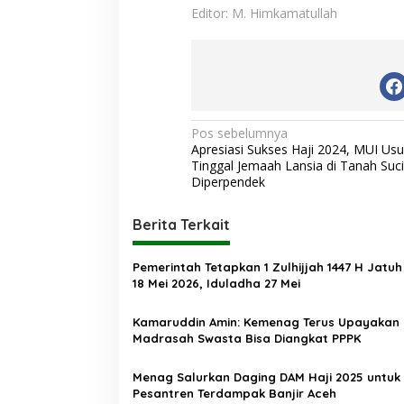
Editor: M. Himkamatullah
N
Pos sebelumnya
Apresiasi Sukses Haji 2024, MUI Us
a
Tinggal Jemaah Lansia di Tanah Suci
v
Diperpendek
i
Berita Terkait
g
a
Pemerintah Tetapkan 1 Zulhijjah 1447 H Jatu
s
18 Mei 2026, Iduladha 27 Mei
i
Kamaruddin Amin: Kemenag Terus Upayakan
p
Madrasah Swasta Bisa Diangkat PPPK
o
Menag Salurkan Daging DAM Haji 2025 untuk
s
Pesantren Terdampak Banjir Aceh