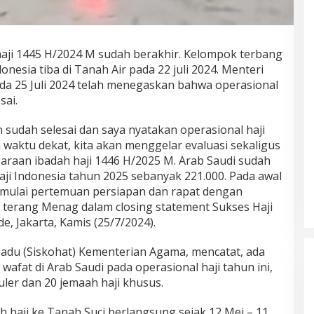
haji 1445 H/2024 M sudah berakhir. Kelompok terbang
donesia tiba di Tanah Air pada 22 juli 2024. Menteri
a 25 Juli 2024 telah menegaskan bahwa operasional
sai.
n sudah selesai dan saya nyatakan operasional haji
waktu dekat, kita akan menggelar evaluasi sekaligus
raan ibadah haji 1446 H/2025 M. Arab Saudi sudah
 Indonesia tahun 2025 sebanyak 221.000. Pada awal
imulai pertemuan persiapan dan rapat dengan
 terang Menag dalam closing statement Sukses Haji
e, Jakarta, Kamis (25/7/2024).
padu (Siskohat) Kementerian Agama, mencatat, ada
wafat di Arab Saudi pada operasional haji tahun ini,
guler dan 20 jemaah haji khusus.
haji ke Tanah Suci berlangsung sejak 12 Mei – 11