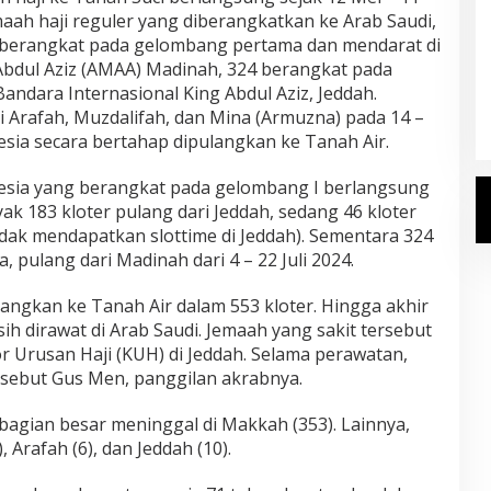
emaah haji reguler yang diberangkatkan ke Arab Saudi,
) berangkat pada gelombang pertama dan mendarat di
Kemenhaj Umumkan Daftar
dul Aziz (AMAA) Madinah, 324 berangkat pada
Jemaah Haji 2027
andara Internasional King Abdul Aziz, Jeddah.
Di Haji
|
Senin, 20 Juli 2026
di Arafah, Muzdalifah, dan Mina (Armuzna) pada 14 –
nesia secara bertahap dipulangkan ke Tanah Air.
esia yang berangkat pada gelombang I berlangsung
nyak 183 kloter pulang dari Jeddah, sedang 46 kloter
idak mendapatkan slottime di Jeddah). Sementara 324
 pulang dari Madinah dari 4 – 22 Juli 2024.
angkan ke Tanah Air dalam 553 kloter. Hingga akhir
ih dirawat di Arab Saudi. Jemaah yang sakit tersebut
r Urusan Haji (KUH) di Jeddah. Selama perawatan,
” sebut Gus Men, panggilan akrabnya.
bagian besar meninggal di Makkah (353). Lainnya,
, Arafah (6), dan Jeddah (10).