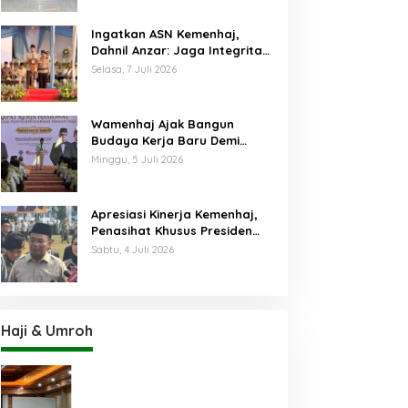
Ingatkan ASN Kemenhaj,
Dahnil Anzar: Jaga Integritas,
Hentikan Praktik Menjadikan
Selasa, 7 Juli 2026
Jemaah sebagai Komoditas
Wamenhaj Ajak Bangun
Budaya Kerja Baru Demi
Pelayanan Terbaik bagi
Minggu, 5 Juli 2026
Jemaah
Apresiasi Kinerja Kemenhaj,
Penasihat Khusus Presiden
Nilai Transisi
Sabtu, 4 Juli 2026
Penyelenggaraan Haji
Berjalan Baik
Haji & Umroh