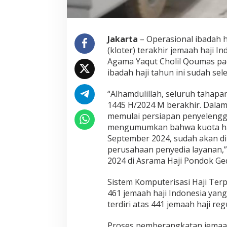
O
p
e
r
Jakarta
– Operasional ibadah 
a
(kloter) terakhir jemaah haji In
s
Agama Yaqut Cholil Qoumas pad
i
ibadah haji tahun ini sudah sele
o
n
a
“Alhamdulillah, seluruh tahapa
l
1445 H/2024 M berakhir. Dalam 
H
memulai persiapan penyelengga
a
mengumumkan bahwa kuota haji
j
i
September 2024, sudah akan d
2
perusahaan penyedia layanan,”
0
2024 di Asrama Haji Pondok Ged
2
4
Sistem Komputerisasi Haji Ter
461 jemaah haji Indonesia yang 
terdiri atas 441 jemaah haji re
Proses pemberangkatan jemaah 