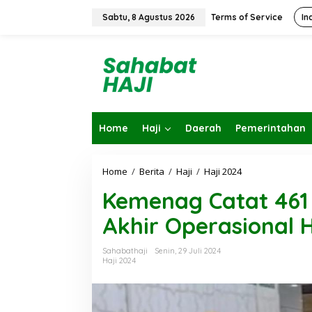
L
e
Sabtu, 8 Agustus 2026
Terms of Service
In
w
a
t
i
k
e
k
o
Home
Haji
Daerah
Pemerintahan
n
t
e
n
Home
/
Berita
/
Haji
/
Haji 2024
K
e
Kemenag Catat 461
m
e
Akhir Operasional H
n
a
g
Sahabathaji
Senin, 29 Juli 2024
C
Haji 2024
a
t
a
t