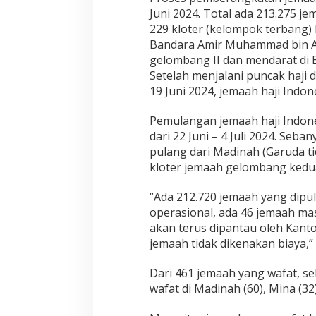
Juni 2024. Total ada 213.275 j
229 kloter (kelompok terbang
Bandara Amir Muhammad bin Ab
gelombang II dan mendarat di B
Setelah menjalani puncak haji 
19 Juni 2024, jemaah haji Indo
Pemulangan jemaah haji Indon
dari 22 Juni – 4 Juli 2024. Seba
pulang dari Madinah (Garuda t
kloter jemaah gelombang kedua,
“Ada 212.720 jemaah yang dipul
operasional, ada 46 jemaah mas
akan terus dipantau oleh Kanto
jemaah tidak dikenakan biaya,
Dari 461 jemaah yang wafat, se
wafat di Madinah (60), Mina (32)