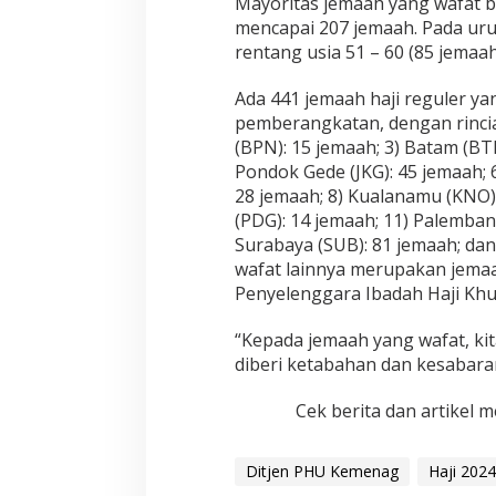
Mayoritas jemaah yang wafat b
mencapai 207 jemaah. Pada urut
rentang usia 51 – 60 (85 jemaah
Ada 441 jemaah haji reguler ya
pemberangkatan, dengan rincian
(BPN): 15 jemaah; 3) Batam (BTH)
Pondok Gede (JKG): 45 jemaah; 6)
28 jemaah; 8) Kualanamu (KNO):
(PDG): 14 jemaah; 11) Palembang
Surabaya (SUB): 81 jemaah; dan
wafat lainnya merupakan jemaa
Penyelenggara Ibadah Haji Khu
“Kepada jemaah yang wafat, k
diberi ketabahan dan kesabara
Cek berita dan artikel m
Ditjen PHU Kemenag
Haji 2024