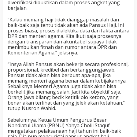
diverifikasi dibuktikan dalam proses angket yang
berjalan.
“Kalau memang haji tidak dianggap masalah dan
baik-baik saja tentu tidak akan ada Pansus Haji. Ini
proses biasa, proses dialektika data dan fakta antara
DPR dan menteri agama. Kita ikuti saja prosesnya
dengan transparan dan akuntabel supaya tidak
menimbulkan fitnah dan rumor antara DPR dan
Kementerian Agama.” jelasnya.
“Insya Allah Pansus akan bekerja secara profesional,
proporsional, kredibel dan bertanggungjawab.
Pansus tidak akan bisa berbuat apa-apa, jika
memang menteri agama benar dalam kebijakannya.
Sebaliknya Menteri Agama juga tidak akan bisa
berkelit jika memang salah. Jadi kita obyektif saja,
Orang Jawa bilang; becik ketitik olo ketoro, yang
benar akan terlihat dan yang jelek akan ketahuan.”
tutup Nusron Wahid.
Sebelumnya, Ketua Umum Pengurus Besar
Nahdlatul Ulama (PBNU) Yahya Cholil Staquf
mengatakan pelaksanaan haji tahun ini baik-baik
saja. Dia pun mencurigai pansus angket haji