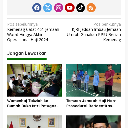
N
Pos sebelumnya
Pos berikutnya
Kemenag Catat 461 Jemaah
KJRI Jeddah Imbau Jemaah
a
Wafat Hingga Akhir
Umrah Gunakan PPIU Berizin
v
Operasional Haji 2024
Kemenag
i
Jangan Lewatkan
g
a
s
i
p
o
Wamenhaj Takziah ke
Temuan Jemaah Haji Non-
s
Rumah Duka Istri Petugas
Prosedural Beridentitas
Haji, Sampaikan Duka dan
KBIHU AA, Kemenhaj Lebak:
Penghormatan atas
Kami Tunggu Arahan Pusat
Amanah yang Tetap
Ditunaikan