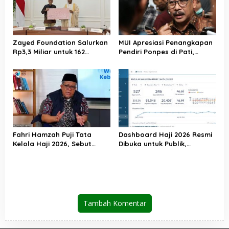
Zayed Foundation Salurkan
MUI Apresiasi Penangkapan
Rp3,3 Miliar untuk 162
Pendiri Ponpes di Pati,
Jemaah Haji Indonesia,
Tegaskan Tak Ada Tempat
Perkuat Kerja Sama Haji RI–
bagi Perusak Akhlak
UEA
Pesantren
Fahri Hamzah Puji Tata
Dashboard Haji 2026 Resmi
Kelola Haji 2026, Sebut
Dibuka untuk Publik,
Pelayanan Jemaah Mulai
Kemenhaj Perkuat
Naik Kelas
Transparansi dan Akses
Informasi Jemaah
Tambah Komentar