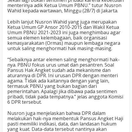
Sekali lagi bukan sentimen pribadi karena kebetulan
menterinya adik Ketua Umum PBNU.” tutur Nusron
Wahid kepada wartawan, Minggu (28/7) di Jakarta.
Lebih lanjut Nusron Wahid yang juga merupakan
Ketua Umum GP Ansor 2010-2015 dan Wakil Ketua
Umum PBNU 2021-2023 ini juga menghimbau agar
semua elemen kelembagaan, baik organisasi
kemasyarakatan (Ormas) maupun lembaga negara
untuk saling menghormati hak masing-masing.
“Sebaiknya antar elemen saling menghormati hak-
nya. PBNU fokus urus umat dan pesantren. Soal
Pansus Hak Angket sudah ada mekanisme dan
aturannya di DPR. Ini urusan DPR dengan menteri
agama. Tidak ada kaitannya dengan yang lain,
termasuk PBNU yang bukan bagian dari
pemerintahan. Apalagi jika dibawa pada sentimen
pribadi, tidak pada tempatnya.” jelas anggota Komisi
6 DPR tersebut.
Nusron juga menjelaskan bahwa DPR dalam
melakukan hak-nya membentuk Pansus Angket Haji
pasti memiliki indikasi, data, dan landasan hukum
yang kuat. Data-data tersebut nantinya akan