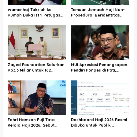
Wamenhaj Takziah ke
Temuan Jemaah Haji Non-
Rumah Duka Istri Petugas
Prosedural Beridentitas
Haji, Sampaikan Duka dan
KBIHU AA, Kemenhaj Lebak:
Penghormatan atas
Kami Tunggu Arahan Pusat
Amanah yang Tetap
Ditunaikan
Zayed Foundation Salurkan
MUI Apresiasi Penangkapan
Rp3,3 Miliar untuk 162
Pendiri Ponpes di Pati,
Jemaah Haji Indonesia,
Tegaskan Tak Ada Tempat
Perkuat Kerja Sama Haji RI–
bagi Perusak Akhlak
UEA
Pesantren
Fahri Hamzah Puji Tata
Dashboard Haji 2026 Resmi
Kelola Haji 2026, Sebut
Dibuka untuk Publik,
Pelayanan Jemaah Mulai
Kemenhaj Perkuat
Naik Kelas
Transparansi dan Akses