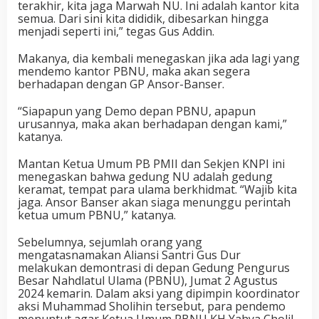
terakhir, kita jaga Marwah NU. Ini adalah kantor kita
semua. Dari sini kita dididik, dibesarkan hingga
menjadi seperti ini,” tegas Gus Addin.
Makanya, dia kembali menegaskan jika ada lagi yang
mendemo kantor PBNU, maka akan segera
berhadapan dengan GP Ansor-Banser.
“Siapapun yang Demo depan PBNU, apapun
urusannya, maka akan berhadapan dengan kami,”
katanya.
Mantan Ketua Umum PB PMII dan Sekjen KNPI ini
menegaskan bahwa gedung NU adalah gedung
keramat, tempat para ulama berkhidmat. “Wajib kita
jaga. Ansor Banser akan siaga menunggu perintah
ketua umum PBNU,” katanya.
Sebelumnya, sejumlah orang yang
mengatasnamakan Aliansi Santri Gus Dur
melakukan demontrasi di depan Gedung Pengurus
Besar Nahdlatul Ulama (PBNU), Jumat 2 Agustus
2024 kemarin. Dalam aksi yang dipimpin koordinator
aksi Muhammad Sholihin tersebut, para pendemo
menuntut agar Ketua Umum PBNU KH Yahya Cholil