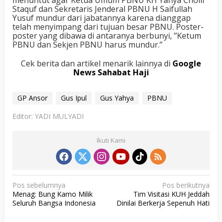
Staquf dan Sekretaris Jenderal PBNU H Saifullah
Yusuf mundur dari jabatannya karena dianggap
telah menyimpang dari tujuan besar PBNU. Poster-
poster yang dibawa di antaranya berbunyi, ’’Ketum
PBNU dan Sekjen PBNU harus mundur.’’
Cek berita dan artikel menarik lainnya di
Google
News Sahabat Haji
GP Ansor
Gus Ipul
Gus Yahya
PBNU
Editor: YADI MULYADI
Ikuti Kami
N
Pos sebelumnya
Pos berikutnya
Menag: Bung Karno Milik
Tim Visitasi KUH Jeddah
a
Seluruh Bangsa Indonesia
Dinilai Berkerja Sepenuh Hati
v