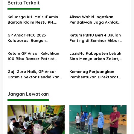
i
Berita Terkait
g
a
Keluarga KH. Ma’ruf Amin
Alissa Wahid Ingatkan
Bantah Klaim Restu KH.
Pendakwah Jaga Akhlak
s
Zulva Mustafa
dan Martabat Kemanusiaan
i
GP Ansor-NCC 2025
Ketum PBNU Beri 4 Usulan
Kolaborasi Bangun
Penting di Seminar Akbar
p
Kesadaran Siber Nasional
Haji 2025
o
Ketum GP Ansor Kukuhkan
LazisNu Kabupaten Lebak
s
100 Ribu Banser Patriot
Siap Menyalurkan Zakat,
Ketahanan Pangan
Infak, dan Sedekah
Gaji Guru Naik, GP Ansor
Kemenag Perjuangkan
Optimis Sektor Pendidikan
Pembentukan Direktorat
Lebih Maju dan Berdaya
Jenderal Pesantren
Saing
Jangan Lewatkan