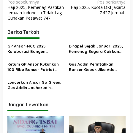
N
Pos sebelumnya
Pos berikutnya
Haji 2025, Kemenag Pastikan
Haji 2025, Kuota DKI Jakarta
a
Jemaah Indonesia Tidak Lagi
7.427 Jemaah
v
Gunakan Pesawat 747
i
Berita Terkait
g
a
GP Ansor-NCC 2025
Dirapel Sejak Januari 2025,
s
Kolaborasi Bangun
Kemenag Segera Cairkan
Kesadaran Siber Nasional
Tunjangan Profesi 227.147
i
Guru Non ASN
Ketum GP Ansor Kukuhkan
Gus Addin Perintahkan
p
100 Ribu Banser Patriot
Banser Gebuk Jika Ada
o
Ketahanan Pangan
Pendemo PBNU
s
Luncurkan Ansor Go Green,
Gus Addin Jauharudin
Dorong Anak Muda Cintai
Lingkungan
Jangan Lewatkan