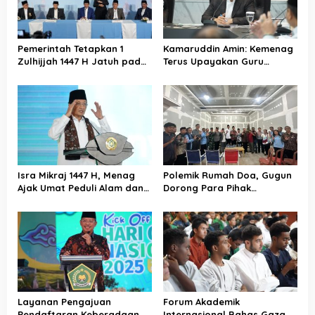
Pemerintah Tetapkan 1
Kamaruddin Amin: Kemenag
Zulhijjah 1447 H Jatuh pada
Terus Upayakan Guru
18 Mei 2026, Iduladha 27 Mei
Madrasah Swasta Bisa
Diangkat PPPK
Isra Mikraj 1447 H, Menag
Polemik Rumah Doa, Gugun
Ajak Umat Peduli Alam dan
Dorong Para Pihak
Sosial lewat Nilai Salat
Kedepankan Musyawarah
Layanan Pengajuan
Forum Akademik
Pendaftaran Keberadaan
Internasional Bahas Gaza