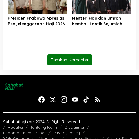
Presiden Prabowo Apresiasi
Menteri Haji dan Umrah
Penyelenggaraan Haji 2026
Kembali Lantik Sejumlah
Pejabat Strategis, Berikut
Daftarnya
Tambah Komentar
Sahabathaji.com 2024. All Right Reserved
Redaksi
Tentang Kami
Disclaimer
Pedoman Media Siber
Privacy Policy
SOP Perlindungan Wartawan
Terms of Service
Kontak Kami