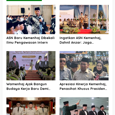
ASN Baru Kemenhaj Dibekali
Ingatkan ASN Kemenhaj,
Ilmu Pengawasan Intern
Dahnil Anzar: Jaga
Integritas, Hentikan Praktik
Menjadikan Jemaah
sebagai Komoditas
Wamenhaj Ajak Bangun
Apresiasi Kinerja Kemenhaj,
Budaya Kerja Baru Demi
Penasihat Khusus Presiden
Pelayanan Terbaik bagi
Nilai Transisi
Jemaah
Penyelenggaraan Haji
Berjalan Baik