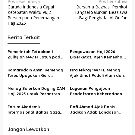
N
Pos sebelumnya
Pos berikutnya
Garuda Indonesia Capai
Bersama Baznas, Pemkot
a
Ketepatan Waktu 96,2
Tangsel Salurkan Beasiswa
v
Persen pada Penerbangan
Bagi Penghafal Al-Qur’an
Haji 2025
i
g
Berita Terkait
a
s
Pemerintah Tetapkan 1
Pengawasan Haji 2026
Zulhijjah 1447 H Jatuh pada
Diperketat, Itjen Kemenhaj
i
18 Mei 2026, Iduladha 27 Mei
Kolaborasi dengan Itjen
p
Kemenag
Kamaruddin Amin: Kemenag
Isra Mikraj 1447 H, Menag
o
Terus Upayakan Guru
Ajak Umat Peduli Alam dan
Madrasah Swasta Bisa
Sosial lewat Nilai Salat
s
Diangkat PPPK
Menag Salurkan Daging DAM
Layanan Pengajuan
Haji 2025 untuk Pesantren
Pendaftaran Keberadaan
Terdampak Banjir Aceh
Pesantren Dibuka Kembali 1
Januari 2026
Forum Akademik
Rafi Ahmad Ajak Rohis
Internasional Bahas Gaza
Jadikan Adab Landasan
dan Perdamaian Dunia
Utama Kehidupan
Jangan Lewatkan