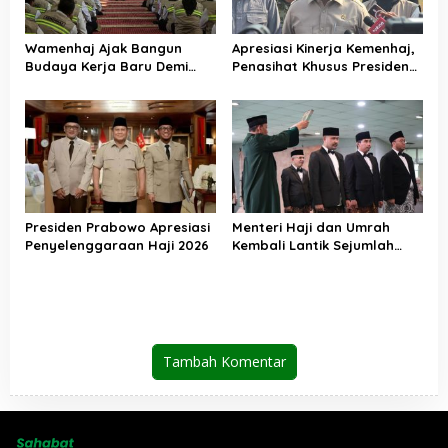
Wamenhaj Ajak Bangun
Apresiasi Kinerja Kemenhaj,
Budaya Kerja Baru Demi
Penasihat Khusus Presiden
Pelayanan Terbaik bagi
Nilai Transisi
Jemaah
Penyelenggaraan Haji
Berjalan Baik
Presiden Prabowo Apresiasi
Menteri Haji dan Umrah
Penyelenggaraan Haji 2026
Kembali Lantik Sejumlah
Pejabat Strategis, Berikut
Daftarnya
Tambah Komentar