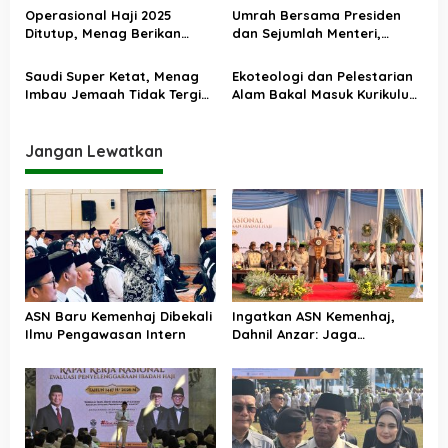
Perhajian Indonesia
s
Operasional Haji 2025
Umrah Bersama Presiden
Ditutup, Menag Berikan
dan Sejumlah Menteri,
Apresiasi Tertinggi untuk
Menag Doakan Indonesia
Petugas Haji Indonesia
jadi Bangsa yang Makmur
Saudi Super Ketat, Menag
Ekoteologi dan Pelestarian
Imbau Jemaah Tidak Tergiur
Alam Bakal Masuk Kurikulum
ke Tanah Suci Tanpa Visa
Pendidikan Agama
Haji
Jangan Lewatkan
ASN Baru Kemenhaj Dibekali
Ingatkan ASN Kemenhaj,
Ilmu Pengawasan Intern
Dahnil Anzar: Jaga
Integritas, Hentikan Praktik
Menjadikan Jemaah
sebagai Komoditas