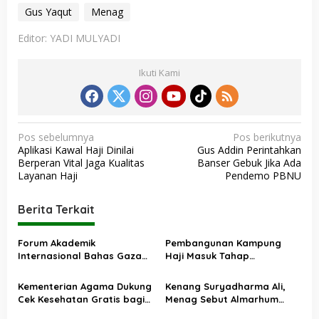
Gus Yaqut
Menag
Editor: YADI MULYADI
Ikuti Kami
N
Pos sebelumnya
Pos berikutnya
Aplikasi Kawal Haji Dinilai
Gus Addin Perintahkan
a
Berperan Vital Jaga Kualitas
Banser Gebuk Jika Ada
v
Layanan Haji
Pendemo PBNU
i
Berita Terkait
g
a
Forum Akademik
Pembangunan Kampung
s
Internasional Bahas Gaza
Haji Masuk Tahap
dan Perdamaian Dunia
Penyusunan Desain
i
Kementerian Agama Dukung
Kenang Suryadharma Ali,
p
Cek Kesehatan Gratis bagi
Menag Sebut Almarhum
o
12,5 Juta Siswa dan Santri
Banyak Berperan dalam