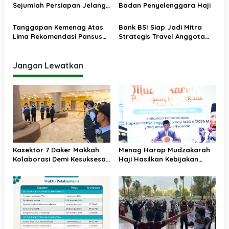
s
2025
Sejumlah Persiapan Jelang
Badan Penyelenggara Haji
Haji 2025
Tanggapan Kemenag Atas
Bank BSI Siap Jadi Mitra
Lima Rekomendasi Pansus
Strategis Travel Anggota
Haji
Himpuh
Jangan Lewatkan
Kasektor 7 Daker Makkah:
Menag Harap Mudzakarah
Kolaborasi Demi Kesuksesan
Haji Hasilkan Kebijakan
Haji 2025
yang Memudahkan Umat