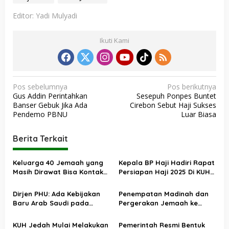
Editor: Yadi Mulyadi
Ikuti Kami
N
Pos sebelumnya
Pos berikutnya
Gus Addin Perintahkan
Sesepuh Ponpes Buntet
a
Banser Gebuk Jika Ada
Cirebon Sebut Haji Sukses
v
Pendemo PBNU
Luar Biasa
i
Berita Terkait
g
a
Keluarga 40 Jemaah yang
Kepala BP Haji Hadiri Rapat
s
Masih Dirawat Bisa Kontak
Persiapan Haji 2025 Di KUH
Tim Penghubung, Berikut
Jeddah
i
Nomornya
Dirjen PHU: Ada Kebijakan
Penempatan Madinah dan
p
Baru Arab Saudi pada
Pergerakan Jemaah ke
o
Penyelenggaraan Haji 2025
Makkah Harus Jadi
Perhatian Operasional Haji
KUH Jedah Mulai Melakukan
Pemerintah Resmi Bentuk