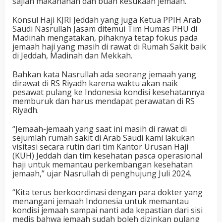
sajian makananan dan buah kesukaan jemaah.
Konsul Haji KJRI Jeddah yang juga Ketua PPIH Arab
Saudi Nasrullah Jasam ditemui Tim Humas PHU di
Madinah mengatakan, pihaknya tetap fokus pada
jemaah haji yang masih di rawat di Rumah Sakit baik
di Jeddah, Madinah dan Mekkah.
Bahkan kata Nasrullah ada seorang jemaah yang
dirawat di RS Riyadh karena waktu akan naik
pesawat pulang ke Indonesia kondisi kesehatannya
memburuk dan harus mendapat perawatan di RS
Riyadh.
“Jemaah-jemaah yang saat ini masih di rawat di
sejumlah rumah sakit di Arab Saudi kami lakukan
visitasi secara rutin dari tim Kantor Urusan Haji
(KUH) Jeddah dan tim kesehatan pasca operasional
haji untuk memantau perkembangan kesehatan
jemaah,” ujar Nasrullah di penghujung Juli 2024.
“Kita terus berkoordinasi dengan para dokter yang
menangani jemaah Indonesia untuk memantau
kondisi jemaah sampai nanti ada kepastian dari sisi
medis bahwa jemaah sudah boleh dizinkan pulang