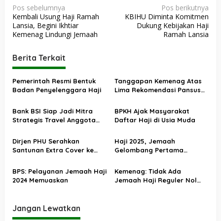
N
Pos sebelumnya
Pos berikutnya
Kembali Usung Haji Ramah
KBIHU Diminta Komitmen
a
Lansia, Begini Ikhtiar
Dukung Kebijakan Haji
v
Kemenag Lindungi Jemaah
Ramah Lansia
i
Berita Terkait
g
a
Pemerintah Resmi Bentuk
Tanggapan Kemenag Atas
s
Badan Penyelenggara Haji
Lima Rekomendasi Pansus
Haji
i
Bank BSI Siap Jadi Mitra
BPKH Ajak Masyarakat
p
Strategis Travel Anggota
Daftar Haji di Usia Muda
o
Himpuh
s
Dirjen PHU Serahkan
Haji 2025, Jemaah
Santunan Extra Cover ke
Gelombang Pertama
Ahli Waris Jemaah Haji 2024
Berangkat 2 Mei 2025
BPS: Pelayanan Jemaah Haji
Kemenag: Tidak Ada
2024 Memuaskan
Jemaah Haji Reguler Nol
Tahun Berangkat
Jangan Lewatkan