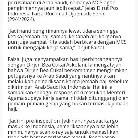
perusahaan di Arab Saudi, namanya MCS agar
pengirimannya jauh lebih cepat,” jelas Dirut Pos
Indonesia Faizal Rochmad Djoemadi, Senin
(29/4/2024).
“Jadi nanti pengirimannya lewat udara sehingga
ketika jemaah haji sampai ke tanah air, kargonya
pun juga sampai. Kita sudah berbicara dengan MCS
untuk mengajak kerja sama,” lanjut Faizal.
Faizal juga menyampaikan hasil perbincangannya
dengan Dirjen Bea Cukai Askolani. Ia mengatajan
bahwa Dirjen Bea Cukai berkomitmen mengirimkan
petugasnya ke Arab Saudi yang nantinya akan
melakukan pemeriksaan kargo jemaah haji sebelum
dikirim dari Arab Saudi ke Indonesia. Hal ini ia
sampaikan sebagai respons dari masukan Menteri
Agama supaya kerja sama ini tidak ditunggangi oleh
pemain-pemain gelap yang bukan termasuk jemaah
haji.
“Jadi ini pre-inspection. Jadi nantinya saat kargo
masuk ke Indonesia, pemeriksaannya bisa lebih
minim, hanya scan x-ray saja untuk memastikan
tidak ada barang terlarang masuk. Penawaran