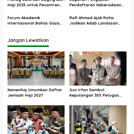
s
Haji 2025 untuk Pesantren
Pendaftaran Keberadaan
Terdampak Banjir Aceh
Pesantren Dibuka Kembali 1
Januari 2026
Forum Akademik
Rafi Ahmad Ajak Rohis
Internasional Bahas Gaza
Jadikan Adab Landasan
dan Perdamaian Dunia
Utama Kehidupan
Jangan Lewatkan
Kemenhaj Umumkan Daftar
Gus Irfan Sambut
Jemaah Haji 2027
Kepulangan 355 Petugas
Haji PPIH Daker Makkah