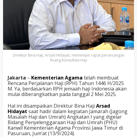
Direktur Bina Haji, Arsad Hidayat, memimpin rapat perancangan
Ruang Konsultasi Haji
Jakarta
–
Kementerian Agama
telah membuat
Rencana Perjalanan Haji (RPH) Tahun 1446 H/2025
M. Ya, berdasarkan RPH jemaah haji Indonesia akan
mulai diberangkatkan pada tanggal 2 Mei 2025.
Hal ini disampaikan Direktur Bina Haji
Arsad
Hidayat
saat hadir dalam kegiatan Jamarah (Jagong
Masalah Haji dan Umrah) Angkatan I yang digelar
Bidang Penyelenggaraan Haji dan Umrah (PHU)
Kanwil Kementerian Agama Provinsi Jawa Timur di
Pasuruan, Jum’at (13/9/2024).