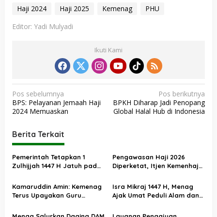
Haji 2024
Haji 2025
Kemenag
PHU
Editor: Yadi Mulyadi
Ikuti Kami
N
Pos sebelumnya
Pos berikutnya
BPS: Pelayanan Jemaah Haji
BPKH Diharap Jadi Penopang
a
2024 Memuaskan
Global Halal Hub di Indonesia
v
i
Berita Terkait
g
a
Pemerintah Tetapkan 1
Pengawasan Haji 2026
Zulhijjah 1447 H Jatuh pada
Diperketat, Itjen Kemenhaj
s
18 Mei 2026, Iduladha 27 Mei
Kolaborasi dengan Itjen
Kemenag
i
Kamaruddin Amin: Kemenag
Isra Mikraj 1447 H, Menag
Terus Upayakan Guru
Ajak Umat Peduli Alam dan
p
Madrasah Swasta Bisa
Sosial lewat Nilai Salat
o
Diangkat PPPK
Menag Salurkan Daging DAM
Layanan Pengajuan