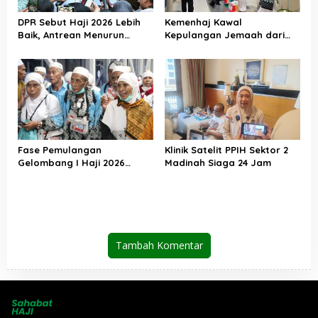
DPR Sebut Haji 2026 Lebih
Kemenhaj Kawal
Baik, Antrean Menurun
Kepulangan Jemaah dari
Layanan Jemaah Meningkat
Tanah Suci, Air Zamzam
Akan Didistribusikan di
Tanah Air
Fase Pemulangan
Klinik Satelit PPIH Sektor 2
Gelombang I Haji 2026
Madinah Siaga 24 Jam
Berakhir, Lebih dari 95 Ribu
Jemaah Indonesia Telah
Kembali ke Tanah Air
Tambah Komentar