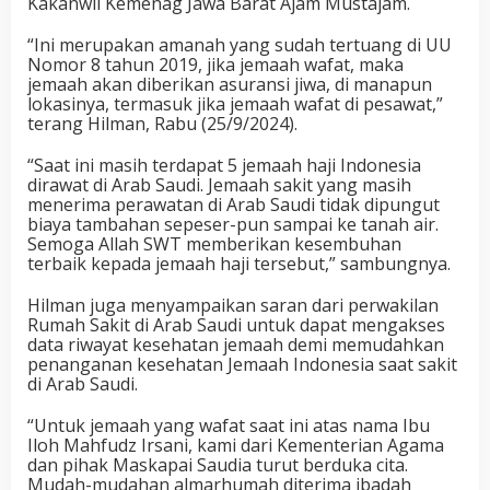
Kakanwil Kemenag Jawa Barat Ajam Mustajam.
“Ini merupakan amanah yang sudah tertuang di UU
Nomor 8 tahun 2019, jika jemaah wafat, maka
jemaah akan diberikan asuransi jiwa, di manapun
lokasinya, termasuk jika jemaah wafat di pesawat,”
terang Hilman, Rabu (25/9/2024).
“Saat ini masih terdapat 5 jemaah haji Indonesia
dirawat di Arab Saudi. Jemaah sakit yang masih
menerima perawatan di Arab Saudi tidak dipungut
biaya tambahan sepeser-pun sampai ke tanah air.
Semoga Allah SWT memberikan kesembuhan
terbaik kepada jemaah haji tersebut,” sambungnya.
Hilman juga menyampaikan saran dari perwakilan
Rumah Sakit di Arab Saudi untuk dapat mengakses
data riwayat kesehatan jemaah demi memudahkan
penanganan kesehatan Jemaah Indonesia saat sakit
di Arab Saudi.
“Untuk jemaah yang wafat saat ini atas nama Ibu
Iloh Mahfudz Irsani, kami dari Kementerian Agama
dan pihak Maskapai Saudia turut berduka cita.
Mudah-mudahan almarhumah diterima ibadah