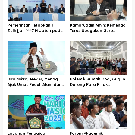
Pemerintah Tetapkan 1
Kamaruddin Amin: Kemenag
Zulhijjah 1447 H Jatuh pada
Terus Upayakan Guru
18 Mei 2026, Iduladha 27 Mei
Madrasah Swasta Bisa
Diangkat PPPK
Isra Mikraj 1447 H, Menag
Polemik Rumah Doa, Gugun
Ajak Umat Peduli Alam dan
Dorong Para Pihak
Sosial lewat Nilai Salat
Kedepankan Musyawarah
Layanan Pengajuan
Forum Akademik