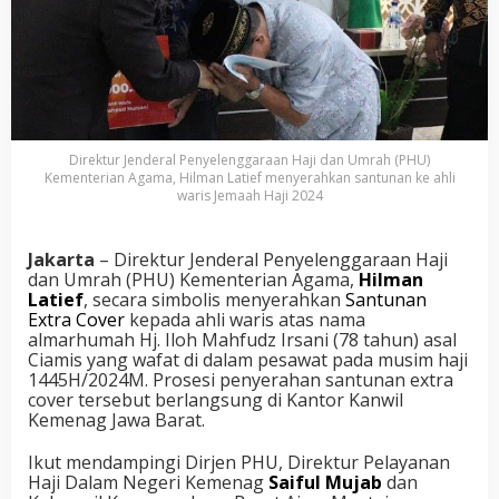
Direktur Jenderal Penyelenggaraan Haji dan Umrah (PHU)
Kementerian Agama, Hilman Latief menyerahkan santunan ke ahli
waris Jemaah Haji 2024
Jakarta
– Direktur Jenderal Penyelenggaraan Haji
dan Umrah (PHU) Kementerian Agama,
Hilman
Latief
, secara simbolis menyerahkan
Santunan
Extra Cover
kepada ahli waris atas nama
almarhumah Hj. Iloh Mahfudz Irsani (78 tahun) asal
Ciamis yang wafat di dalam pesawat pada musim haji
1445H/2024M. Prosesi penyerahan santunan extra
cover tersebut berlangsung di Kantor Kanwil
Kemenag Jawa Barat.
Ikut mendampingi Dirjen PHU, Direktur Pelayanan
Haji Dalam Negeri Kemenag
Saiful Mujab
dan