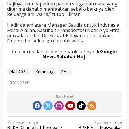
hajinya, mendapatkan pahala surga dan dana yang
diterima dapat dimanfaatkan sebaik-baiknya oleh
keluarga ahli waris,” tutup Hilman.
Hadir dalam acara Manager Saudia untuk Indonesia
Faisal Alallah, Kasubdit Transportasi Noer Alya FItra,
perwakilan dari Direktorat Pelayanan Haji dalam
Negeri dan keluarga dari ahli waris.
Cek berita dan artikel menarik lainnya di
Google
News Sahabat Haji
Haji 2024
Kemenag
PHU
Editor: Saebi
Ikuti Kami
N
Pos sebelumnya
Pos berikutnya
BPKH Diharap Jadi Penopang
BPKH Ajak Masyarakat