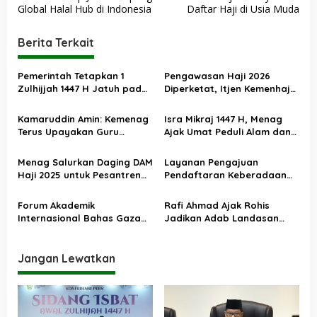
a
Global Halal Hub di Indonesia
Daftar Haji di Usia Muda
v
i
Berita Terkait
g
a
Pemerintah Tetapkan 1
Pengawasan Haji 2026
Zulhijjah 1447 H Jatuh pada
Diperketat, Itjen Kemenhaj
s
18 Mei 2026, Iduladha 27 Mei
Kolaborasi dengan Itjen
Kemenag
i
Kamaruddin Amin: Kemenag
Isra Mikraj 1447 H, Menag
Terus Upayakan Guru
Ajak Umat Peduli Alam dan
p
Madrasah Swasta Bisa
Sosial lewat Nilai Salat
o
Diangkat PPPK
Menag Salurkan Daging DAM
Layanan Pengajuan
s
Haji 2025 untuk Pesantren
Pendaftaran Keberadaan
Terdampak Banjir Aceh
Pesantren Dibuka Kembali 1
Januari 2026
Forum Akademik
Rafi Ahmad Ajak Rohis
Internasional Bahas Gaza
Jadikan Adab Landasan
dan Perdamaian Dunia
Utama Kehidupan
Jangan Lewatkan