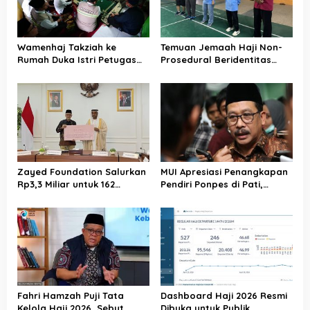
Wamenhaj Takziah ke
Temuan Jemaah Haji Non-
Rumah Duka Istri Petugas
Prosedural Beridentitas
Haji, Sampaikan Duka dan
KBIHU AA, Kemenhaj Lebak:
Penghormatan atas
Kami Tunggu Arahan Pusat
Amanah yang Tetap
Ditunaikan
Zayed Foundation Salurkan
MUI Apresiasi Penangkapan
Rp3,3 Miliar untuk 162
Pendiri Ponpes di Pati,
Jemaah Haji Indonesia,
Tegaskan Tak Ada Tempat
Perkuat Kerja Sama Haji RI–
bagi Perusak Akhlak
UEA
Pesantren
Fahri Hamzah Puji Tata
Dashboard Haji 2026 Resmi
Kelola Haji 2026, Sebut
Dibuka untuk Publik,