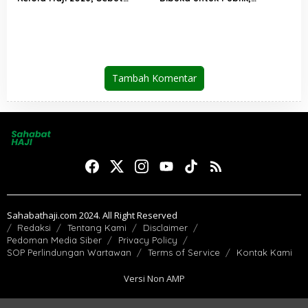
Pelayanan Jemaah Mulai
Kemenhaj Perkuat
Naik Kelas
Transparansi dan Akses
Informasi Jemaah
Tambah Komentar
Sahabathaji.com 2024. All Right Reserved
Redaksi
Tentang Kami
Disclaimer
Pedoman Media Siber
Privacy Policy
SOP Perlindungan Wartawan
Terms of Service
Kontak Kami
Versi Non AMP