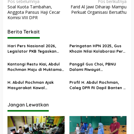
N
Pos sebelumnya
Pos berikutnya
Soal Kuota Tambahan,
Farid Al Jawi Diharap Mampu
a
Anggota Pansus Haji Cecar
Perkuat Organisasi Bersathu
v
Komisi VIII DPR
i
Berita Terkait
g
a
Hari Pers Nasional 2026,
Peringatan HPN 2025, Gus
s
Legislator PKB Tegaskan
Khozin Nilai Kolaborasi Pers
Pers Tak Tergantikan oleh AI
dan Netizen Berhasil Kawal
i
Isu Publik
Kantongi Restu Kiai, Abdul
Panggil Gus Choi, PBNU
p
Rochman Maju di Muktamar
Dalami Riwayat
o
VI PKB
Pengambilalihan PKB dari
Gus Dur
s
H. Abdul Rochman Ajak
Profil H. Abdul Rochman,
Masyarakat Kawal
Caleg DPR RI Dapil Banten I
Perhitungan Suara Hasil
No. Urut 2 PKB
Pemilu 2024
Jangan Lewatkan