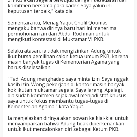
di PKB akan segera terwujud dengan kesadaran dan
komitmen bersama para kader. Saya yakin ini
keputusan terbaik,” kata dia.
Sementara itu, Menag Yaqut Cholil Qoumas
mengaku bahwa dirinya baru hari ini menerima
permohonan izin dari Abdul Rochman untuk
mengikuti kontestasi di Muktamar VI PKB.
Selaku atasan, ia tidak mengizinkan Adung untuk
ikut bursa pemilihan calon ketua umum PKB, karena
masih banyak tugas di Kementerian Agama yang
harus diselesaikan.
“Tadi Adung menghadap saya minta izin. Saya nggak
kasih izin. Wong pekerjaan di kantor masih banyak
kok ikutan muktamar segala. Saya larang. Apalagi,
dia sudah komitmen sejak awal menjadi staf khusus
saya untuk fokus membantu tugas-tugas di
Kementerian Agama,” kata Yaqut.
Ia menjelaskan dirinya akan sowan ke kiai-kiai untuk
menyampaikan bahwa Adung tidak diperkenankan
untuk ikut mencalonkan diri sebagai Ketum PKB.