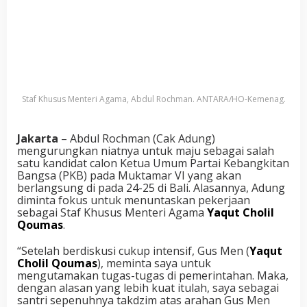
Staf Khusus Menteri Agama, Abdul Rochman. ANTARA/HO-Kemenag.
Jakarta
– Abdul Rochman (Cak Adung)
mengurungkan niatnya untuk maju sebagai salah
satu kandidat calon Ketua Umum Partai Kebangkitan
Bangsa (PKB) pada Muktamar VI yang akan
berlangsung di pada 24-25 di Bali. Alasannya, Adung
diminta fokus untuk menuntaskan pekerjaan
sebagai Staf Khusus Menteri Agama
Yaqut Cholil
Qoumas
.
“Setelah berdiskusi cukup intensif, Gus Men (
Yaqut
Cholil Qoumas
), meminta saya untuk
mengutamakan tugas-tugas di pemerintahan. Maka,
dengan alasan yang lebih kuat itulah, saya sebagai
santri sepenuhnya takdzim atas arahan Gus Men