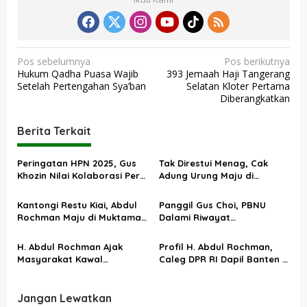
N
Pos sebelumnya
Pos berikutnya
Hukum Qadha Puasa Wajib
393 Jemaah Haji Tangerang
a
Setelah Pertengahan Sya’ban
Selatan Kloter Pertama
v
Diberangkatkan
i
Berita Terkait
g
a
Peringatan HPN 2025, Gus
Tak Direstui Menag, Cak
s
Khozin Nilai Kolaborasi Pers
Adung Urung Maju di
dan Netizen Berhasil Kawal
Muktamar PKB
i
Isu Publik
Kantongi Restu Kiai, Abdul
Panggil Gus Choi, PBNU
p
Rochman Maju di Muktamar
Dalami Riwayat
o
VI PKB
Pengambilalihan PKB dari
Gus Dur
s
H. Abdul Rochman Ajak
Profil H. Abdul Rochman,
Masyarakat Kawal
Caleg DPR RI Dapil Banten I
Perhitungan Suara Hasil
No. Urut 2 PKB
Pemilu 2024
Jangan Lewatkan