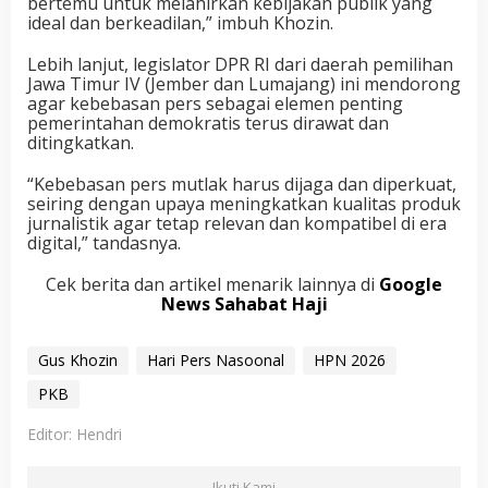
bertemu untuk melahirkan kebijakan publik yang
ideal dan berkeadilan,” imbuh Khozin.
Lebih lanjut, legislator DPR RI dari daerah pemilihan
Jawa Timur IV (Jember dan Lumajang) ini mendorong
agar kebebasan pers sebagai elemen penting
pemerintahan demokratis terus dirawat dan
ditingkatkan.
“Kebebasan pers mutlak harus dijaga dan diperkuat,
seiring dengan upaya meningkatkan kualitas produk
jurnalistik agar tetap relevan dan kompatibel di era
digital,” tandasnya.
Cek berita dan artikel menarik lainnya di
Google
News Sahabat Haji
Gus Khozin
Hari Pers Nasoonal
HPN 2026
PKB
Editor: Hendri
Ikuti Kami