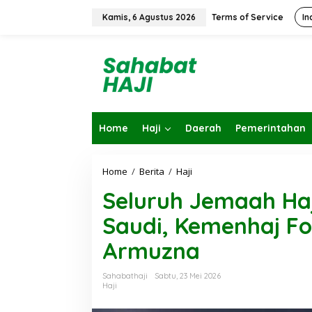
L
e
Kamis, 6 Agustus 2026
Terms of Service
In
w
a
t
i
k
e
k
o
Home
Haji
Daerah
Pemerintahan
n
t
e
n
Home
/
Berita
/
Haji
S
e
Seluruh Jemaah Haj
l
u
Saudi, Kemenhaj F
r
u
Armuzna
h
J
e
Sahabathaji
Sabtu, 23 Mei 2026
m
Haji
a
a