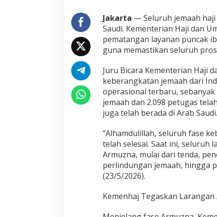
a
u
Jakarta
— Seluruh jemaah haji 
d
Saudi. Kementerian Haji dan Um
i
pematangan layanan puncak ibad
,
guna memastikan seluruh prose
K
e
m
Juru Bicara Kementerian Haji 
e
keberangkatan jemaah dari Ind
n
operasional terbaru, sebanyak
h
jemaah dan 2.098 petugas telah 
a
juga telah berada di Arab Saudi
j
F
o
“Alhamdulillah, seluruh fase k
k
telah selesai. Saat ini, selur
u
Armuzna, mulai dari tenda, pe
s
perlindungan jemaah, hingga p
M
a
(23/5/2026).
t
a
Kemenhaj Tegaskan Larangan 
n
g
Menjelang fase Armuzna, Keme