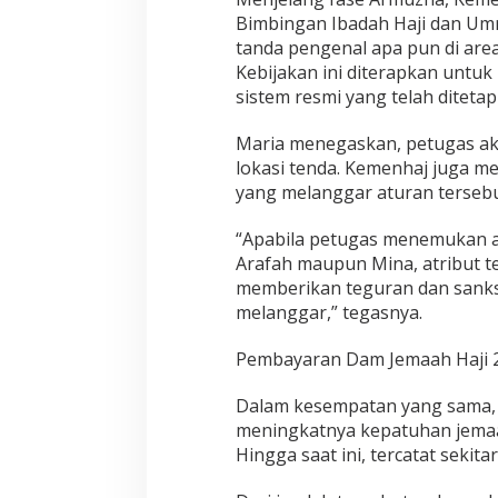
k
a
Bimbingan Ibadah Haji dan Umr
n
tanda pengenal apa pun di are
L
Kebijakan ini diterapkan untu
a
sistem resmi yang telah ditetap
y
a
n
Maria menegaskan, petugas ak
a
lokasi tenda. Kemenhaj juga m
n
yang melanggar aturan tersebu
A
r
“Apabila petugas menemukan at
m
u
Arafah maupun Mina, atribut t
z
memberikan teguran dan sanksi
n
melanggar,” tegasnya.
a
Pembayaran Dam Jemaah Haji 
Dalam kesempatan yang sama,
meningkatnya kepatuhan jemaa
Hingga saat ini, tercatat seki