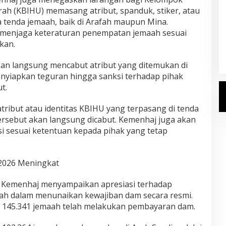
ah (KBIHU) memasang atribut, spanduk, stiker, atau
a tenda jemaah, baik di Arafah maupun Mina.
Kemenhaj Umumkan Daftar
k menjaga keteraturan penempatan jemaah sesuai
Jemaah Haji 2027
kan.
Di Haji
|
Senin, 20 Juli 2026
an langsung mencabut atribut yang ditemukan di
enyiapkan teguran hingga sanksi terhadap pihak
t.
ribut atau identitas KBIHU yang terpasang di tenda
ersebut akan langsung dicabut. Kemenhaj juga akan
 sesuai ketentuan kepada pihak yang tetap
2026 Meningkat
 Kemenhaj menyampaikan apresiasi terhadap
h dalam menunaikan kewajiban dam secara resmi.
tar 145.341 jemaah telah melakukan pembayaran dam.