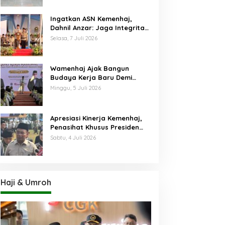
Ingatkan ASN Kemenhaj,
Dahnil Anzar: Jaga Integritas,
Hentikan Praktik Menjadikan
Selasa, 7 Juli 2026
Jemaah sebagai Komoditas
Wamenhaj Ajak Bangun
Budaya Kerja Baru Demi
Pelayanan Terbaik bagi
Minggu, 5 Juli 2026
Jemaah
Apresiasi Kinerja Kemenhaj,
Penasihat Khusus Presiden
Nilai Transisi
Sabtu, 4 Juli 2026
Penyelenggaraan Haji
Berjalan Baik
Haji & Umroh