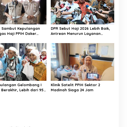
n Sambut Kepulangan
DPR Sebut Haji 2026 Lebih Baik,
gas Haji PPIH Daker
Antrean Menurun Layanan
Jemaah Meningkat
mulangan Gelombang I
Klinik Satelit PPIH Sektor 2
 Berakhir, Lebih dari 95
Madinah Siaga 24 Jam
aah Indonesia Telah
ke Tanah Air