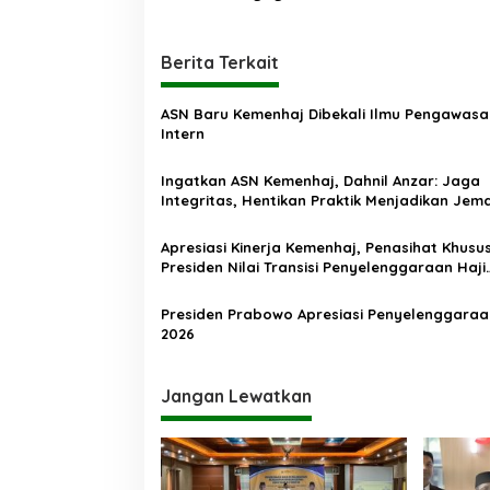
v
i
Berita Terkait
g
a
ASN Baru Kemenhaj Dibekali Ilmu Pengawasa
s
Intern
i
Ingatkan ASN Kemenhaj, Dahnil Anzar: Jaga
p
Integritas, Hentikan Praktik Menjadikan Jem
sebagai Komoditas
o
Apresiasi Kinerja Kemenhaj, Penasihat Khusu
s
Presiden Nilai Transisi Penyelenggaraan Haji
Berjalan Baik
Presiden Prabowo Apresiasi Penyelenggaraa
2026
Jangan Lewatkan