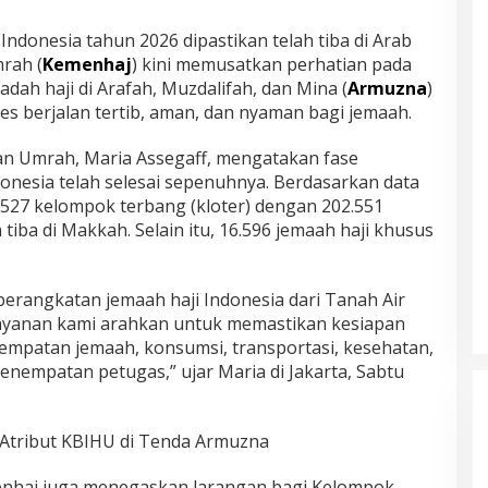
Indonesia tahun 2026 dipastikan telah tiba di Arab
rah (
Kemenhaj
) kini memusatkan perhatian pada
ah haji di Arafah, Muzdalifah, dan Mina (
Armuzna
)
s berjalan tertib, aman, dan nyaman bagi jemaah.
dan Umrah, Maria Assegaff, mengatakan fase
onesia telah selesai sepenuhnya. Berdasarkan data
 527 kelompok terbang (kloter) dengan 202.551
tiba di Makkah. Selain itu, 16.596 jemaah haji khusus
.
eberangkatan jemaah haji Indonesia dari Tanah Air
uh layanan kami arahkan untuk memastikan kesiapan
nempatan jemaah, konsumsi, transportasi, kesehatan,
enempatan petugas,” ujar Maria di Jakarta, Sabtu
Atribut KBIHU di Tenda Armuzna
nhaj juga menegaskan larangan bagi Kelompok