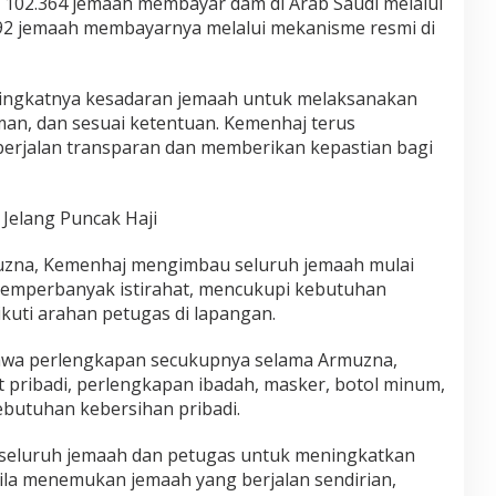
k 102.364 jemaah membayar dam di Arab Saudi melalui
992 jemaah membayarnya melalui mekanisme resmi di
ingkatnya kesadaran jemaah untuk melaksanakan
man, dan sesuai ketentuan. Kemenhaj terus
erjalan transparan dan memberikan kepastian bagi
Jelang Puncak Haji
zna, Kemenhaj mengimbau seluruh jemaah mulai
memperbanyak istirahat, mencukupi kebutuhan
uti arahan petugas di lapangan.
awa perlengkapan secukupnya selama Armuzna,
t pribadi, perlengkapan ibadah, masker, botol minum,
ebutuhan kebersihan pribadi.
k seluruh jemaah dan petugas untuk meningkatkan
ila menemukan jemaah yang berjalan sendirian,