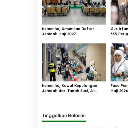
Kemenhaj Umumkan Daftar
Gus Irfa
Jemaah Haji 2027
355 Petu
Makkah
Kemenhaj Kawal Kepulangan
Fase Pe
Jemaah dari Tanah Suci, Air
Haji 2026
Zamzam Akan Didistribusikan di
Ribu Jem
Tanah Air
Kembali 
Tinggalkan Balasan