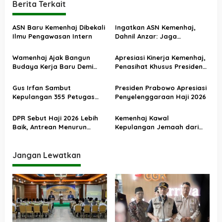
Berita Terkait
g
a
ASN Baru Kemenhaj Dibekali
Ingatkan ASN Kemenhaj,
s
Ilmu Pengawasan Intern
Dahnil Anzar: Jaga
Integritas, Hentikan Praktik
i
Menjadikan Jemaah
Wamenhaj Ajak Bangun
Apresiasi Kinerja Kemenhaj,
p
sebagai Komoditas
Budaya Kerja Baru Demi
Penasihat Khusus Presiden
o
Pelayanan Terbaik bagi
Nilai Transisi
Jemaah
Penyelenggaraan Haji
s
Gus Irfan Sambut
Presiden Prabowo Apresiasi
Berjalan Baik
Kepulangan 355 Petugas
Penyelenggaraan Haji 2026
Haji PPIH Daker Makkah
DPR Sebut Haji 2026 Lebih
Kemenhaj Kawal
Baik, Antrean Menurun
Kepulangan Jemaah dari
Layanan Jemaah Meningkat
Tanah Suci, Air Zamzam
Akan Didistribusikan di
Tanah Air
Jangan Lewatkan