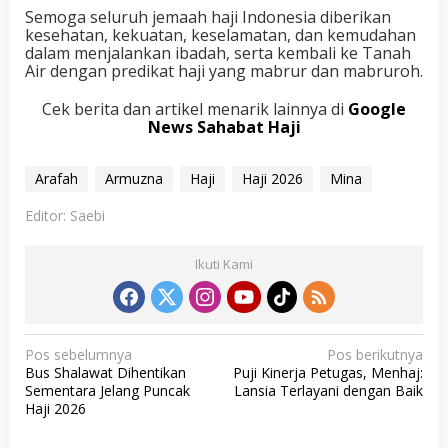
Semoga seluruh jemaah haji Indonesia diberikan
kesehatan, kekuatan, keselamatan, dan kemudahan
dalam menjalankan ibadah, serta kembali ke Tanah
Air dengan predikat haji yang mabrur dan mabruroh.
Cek berita dan artikel menarik lainnya di
Google
News Sahabat Haji
Arafah
Armuzna
Haji
Haji 2026
Mina
Editor: Saebi
Ikuti Kami
N
Pos sebelumnya
Pos berikutnya
Bus Shalawat Dihentikan
Puji Kinerja Petugas, Menhaj:
a
Sementara Jelang Puncak
Lansia Terlayani dengan Baik
v
Haji 2026
i