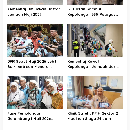
Kemenhaj Umumkan Daftar
Gus Irfan Sambut
Jemaah Haji 2027
Kepulangan 355 Petugas
Haji PPIH Daker Makkah
DPR Sebut Haji 2026 Lebih
Kemenhaj Kawal
Baik, Antrean Menurun
Kepulangan Jemaah dari
Layanan Jemaah Meningkat
Tanah Suci, Air Zamzam
Akan Didistribusikan di
Tanah Air
Fase Pemulangan
Klinik Satelit PPIH Sektor 2
Gelombang I Haji 2026
Madinah Siaga 24 Jam
Berakhir, Lebih dari 95 Ribu
Jemaah Indonesia Telah