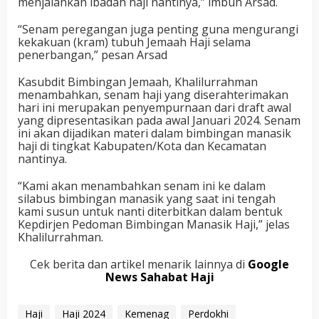
menjalankan ibadah haji nantinya,” imbuh Arsad.
“Senam peregangan juga penting guna mengurangi
kekakuan (kram) tubuh Jemaah Haji selama
penerbangan,” pesan Arsad
Kasubdit Bimbingan Jemaah, Khalilurrahman
menambahkan, senam haji yang diserahterimakan
hari ini merupakan penyempurnaan dari draft awal
yang dipresentasikan pada awal Januari 2024. Senam
ini akan dijadikan materi dalam bimbingan manasik
haji di tingkat Kabupaten/Kota dan Kecamatan
nantinya.
“Kami akan menambahkan senam ini ke dalam
silabus bimbingan manasik yang saat ini tengah
kami susun untuk nanti diterbitkan dalam bentuk
Kepdirjen Pedoman Bimbingan Manasik Haji,” jelas
Khalilurrahman.
Cek berita dan artikel menarik lainnya di
Google
News Sahabat Haji
Haji
Haji 2024
Kemenag
Perdokhi