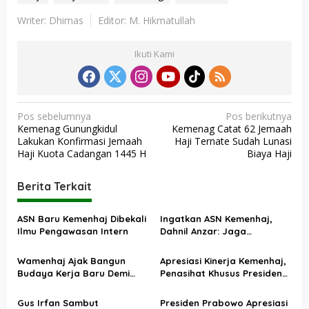
Writer: Dhimas
Editor: M. Hikmatullah
Ikuti Kami
N
Pos sebelumnya
Pos berikutnya
Kemenag Gunungkidul
Kemenag Catat 62 Jemaah
a
Lakukan Konfirmasi Jemaah
Haji Ternate Sudah Lunasi
v
Haji Kuota Cadangan 1445 H
Biaya Haji
i
Berita Terkait
g
a
ASN Baru Kemenhaj Dibekali
Ingatkan ASN Kemenhaj,
s
Ilmu Pengawasan Intern
Dahnil Anzar: Jaga
Integritas, Hentikan Praktik
i
Menjadikan Jemaah
Wamenhaj Ajak Bangun
Apresiasi Kinerja Kemenhaj,
p
sebagai Komoditas
Budaya Kerja Baru Demi
Penasihat Khusus Presiden
o
Pelayanan Terbaik bagi
Nilai Transisi
Jemaah
Penyelenggaraan Haji
s
Gus Irfan Sambut
Presiden Prabowo Apresiasi