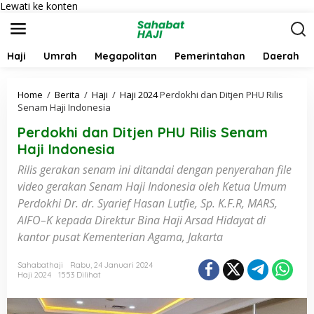
Lewati ke konten
Haji
Umrah
Megapolitan
Pemerintahan
Daerah
Home
/
Berita
/
Haji
/
Haji 2024
Perdokhi dan Ditjen PHU Rilis
Senam Haji Indonesia
Perdokhi dan Ditjen PHU Rilis Senam
Haji Indonesia
Rilis gerakan senam ini ditandai dengan penyerahan file
video gerakan Senam Haji Indonesia oleh Ketua Umum
Perdokhi Dr. dr. Syarief Hasan Lutfie, Sp. K.F.R, MARS,
AIFO–K kepada Direktur Bina Haji Arsad Hidayat di
kantor pusat Kementerian Agama, Jakarta
Sahabathaji
Rabu, 24 Januari 2024
Haji 2024
1553 Dilihat