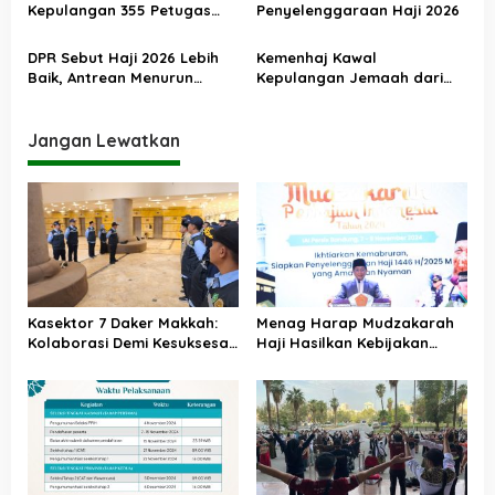
Berjalan Baik
Kepulangan 355 Petugas
Penyelenggaraan Haji 2026
Haji PPIH Daker Makkah
DPR Sebut Haji 2026 Lebih
Kemenhaj Kawal
Baik, Antrean Menurun
Kepulangan Jemaah dari
Layanan Jemaah Meningkat
Tanah Suci, Air Zamzam
Akan Didistribusikan di
Tanah Air
Jangan Lewatkan
Kasektor 7 Daker Makkah:
Menag Harap Mudzakarah
Kolaborasi Demi Kesuksesan
Haji Hasilkan Kebijakan
Haji 2025
yang Memudahkan Umat