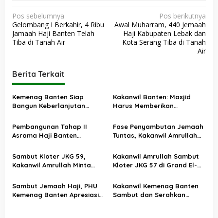
N
Pos sebelumnya
Pos berikutnya
Gelombang I Berkahir, 4 Ribu
Awal Muharram, 440 Jemaah
a
Jamaah Haji Banten Telah
Haji Kabupaten Lebak dan
v
Tiba di Tanah Air
Kota Serang Tiba di Tanah
Air
i
g
Berita Terkait
a
s
Kemenag Banten Siap
Kakanwil Banten: Masjid
Bangun Keberlanjutan
Harus Memberikan
i
Penyelenggaraan dan
Pelayanan Berdamapak
p
Tingkatkan Kualitas
pada Masyarakat
Pembangunan Tahap II
Fase Penyambutan Jemaah
Pelayanan Haji
o
Asrama Haji Banten
Tuntas, Kakanwil Amrullah
Ditarget Rampung
Apresiasi Kinerja PPIH
s
Desember 2025
Sambut Kloter JKG 59,
Kakanwil Amrullah Sambut
Kakanwil Amrullah Minta
Kloter JKG 57 di Grand El-
Jemaah Amalkan Kebaikan
Hajj Cipondoh
Setelah Berhaji
Sambut Jemaah Haji, PHU
Kakanwil Kemenag Banten
Kemenag Banten Apresiasi
Sambut dan Serahkan
Kinerja Petugas Kloter JKG
Jemaah Kloter JKG 52 ke
54
Pemkab Lebak