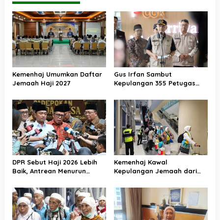
Kemenhaj Umumkan Daftar
Gus Irfan Sambut
Jemaah Haji 2027
Kepulangan 355 Petugas
Haji PPIH Daker Makkah
DPR Sebut Haji 2026 Lebih
Kemenhaj Kawal
Baik, Antrean Menurun
Kepulangan Jemaah dari
Layanan Jemaah Meningkat
Tanah Suci, Air Zamzam
Akan Didistribusikan di
Tanah Air