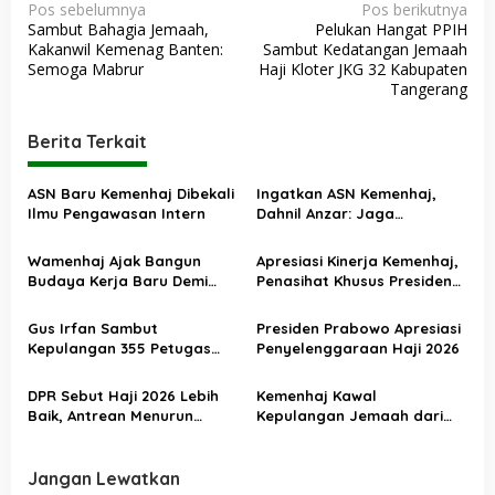
N
Pos sebelumnya
Pos berikutnya
Sambut Bahagia Jemaah,
Pelukan Hangat PPIH
a
Kakanwil Kemenag Banten:
Sambut Kedatangan Jemaah
v
Semoga Mabrur
Haji Kloter JKG 32 Kabupaten
Tangerang
i
g
Berita Terkait
a
s
ASN Baru Kemenhaj Dibekali
Ingatkan ASN Kemenhaj,
Ilmu Pengawasan Intern
Dahnil Anzar: Jaga
i
Integritas, Hentikan Praktik
p
Menjadikan Jemaah
Wamenhaj Ajak Bangun
Apresiasi Kinerja Kemenhaj,
sebagai Komoditas
o
Budaya Kerja Baru Demi
Penasihat Khusus Presiden
Pelayanan Terbaik bagi
Nilai Transisi
s
Jemaah
Penyelenggaraan Haji
Gus Irfan Sambut
Presiden Prabowo Apresiasi
Berjalan Baik
Kepulangan 355 Petugas
Penyelenggaraan Haji 2026
Haji PPIH Daker Makkah
DPR Sebut Haji 2026 Lebih
Kemenhaj Kawal
Baik, Antrean Menurun
Kepulangan Jemaah dari
Layanan Jemaah Meningkat
Tanah Suci, Air Zamzam
Akan Didistribusikan di
Tanah Air
Jangan Lewatkan