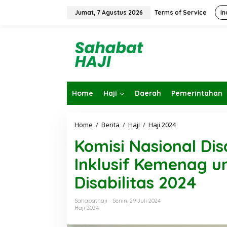
L
e
Jumat, 7 Agustus 2026
Terms of Service
In
w
a
t
i
k
e
k
o
Home
Haji
Daerah
Pemerintahan
n
t
e
n
Home
/
Berita
/
Haji
/
Haji 2024
K
o
Komisi Nasional Dis
m
i
Inklusif Kemenag u
s
i
Disabilitas 2024
N
a
s
Sahabathaji
Senin, 29 Juli 2024
i
Haji 2024
o
n