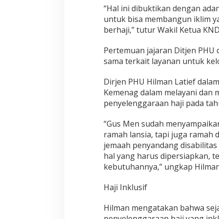
J
“Hal ini dibuktikan dengan ada
e
m
untuk bisa membangun iklim yan
a
berhaji,” tutur Wakil Ketua K
a
h
Pertemuan jajaran Ditjen PHU 
H
sama terkait layanan untuk kel
a
j
i
Dirjen PHU Hilman Latief dal
D
Kemenag dalam melayani dan me
i
penyelenggaraan haji pada tah
s
a
“Gus Men sudah menyampaikan 
b
i
ramah lansia, tapi juga ramah 
l
jemaah penyandang disabilitas
i
hal yang harus dipersiapkan, 
t
kebutuhannya,” ungkap Hilman
a
s
2
Haji Inklusif
0
2
Hilman mengatakan bahwa sej
4
penyelenggaraan haji yang inkl