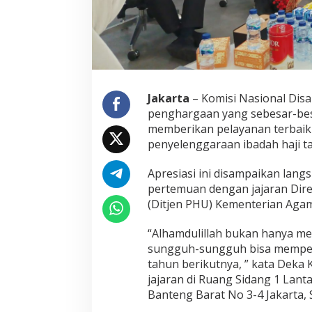
a
n
a
n
I
n
k
Jakarta
– Komisi Nasional Disa
l
u
penghargaan yang sebesar-be
s
memberikan pelayanan terbaik 
i
penyelenggaraan ibadah haji t
f
K
Apresiasi ini disampaikan lan
e
m
pertemuan dengan jajaran Dire
e
(Ditjen PHU) Kementerian Aga
n
a
“Alhamdulillah bukan hanya m
g
sungguh-sungguh bisa memperb
u
n
tahun berikutnya, ” kata Deka 
t
jajaran di Ruang Sidang 1 Lan
u
Banteng Barat No 3-4 Jakarta, 
k