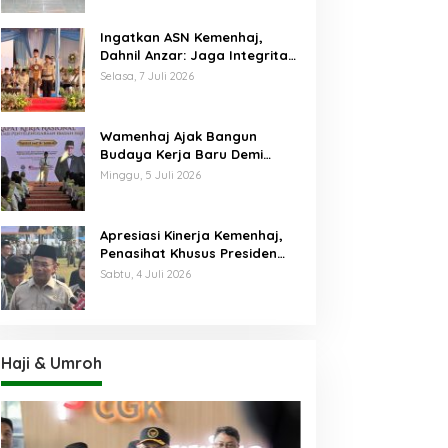
Ingatkan ASN Kemenhaj,
Dahnil Anzar: Jaga Integritas,
Hentikan Praktik Menjadikan
Selasa, 7 Juli 2026
Jemaah sebagai Komoditas
Wamenhaj Ajak Bangun
Budaya Kerja Baru Demi
Pelayanan Terbaik bagi
Minggu, 5 Juli 2026
Jemaah
Apresiasi Kinerja Kemenhaj,
Penasihat Khusus Presiden
Nilai Transisi
Sabtu, 4 Juli 2026
Penyelenggaraan Haji
Berjalan Baik
Haji & Umroh