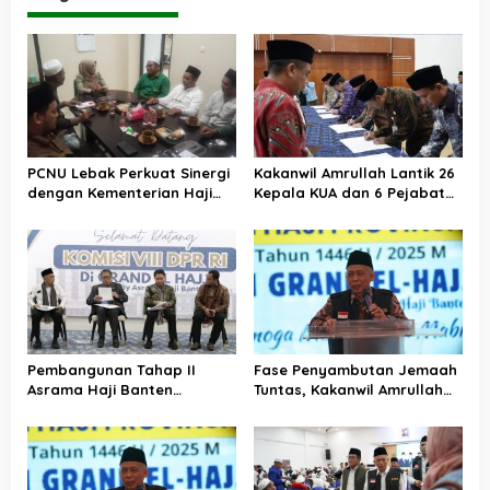
PCNU Lebak Perkuat Sinergi
Kakanwil Amrullah Lantik 26
dengan Kementerian Haji
Kepala KUA dan 6 Pejabat
dan Umrah, Bahas Manasik
Eselon III, Termasuk Kabid
hingga Pendirian KBIHU
Haji dan Umrah
Pembangunan Tahap II
Fase Penyambutan Jemaah
Asrama Haji Banten
Tuntas, Kakanwil Amrullah
Ditarget Rampung
Apresiasi Kinerja PPIH
Desember 2025