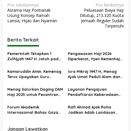
N
Pos sebelumnya
Pos berikutnya
Asrama Haji Pontianak
Peluasaan Biaya Haji
a
Usung Konsep Ramah
Ditutup, 213.320 Kuota
v
Lansia, Hijau dan Nyaman
Jemaah Reguler Sudah
Terpenuhi
i
g
Berita Terkait
a
s
Pemerintah Tetapkan 1
Pengawasan Haji 2026
Zulhijjah 1447 H Jatuh pada
Diperketat, Itjen Kemenhaj
i
18 Mei 2026, Iduladha 27 Mei
Kolaborasi dengan Itjen
p
Kemenag
Kamaruddin Amin: Kemenag
Isra Mikraj 1447 H, Menag
o
Terus Upayakan Guru
Ajak Umat Peduli Alam dan
Madrasah Swasta Bisa
Sosial lewat Nilai Salat
s
Diangkat PPPK
Menag Salurkan Daging DAM
Layanan Pengajuan
Haji 2025 untuk Pesantren
Pendaftaran Keberadaan
Terdampak Banjir Aceh
Pesantren Dibuka Kembali 1
Januari 2026
Forum Akademik
Rafi Ahmad Ajak Rohis
Internasional Bahas Gaza
Jadikan Adab Landasan
dan Perdamaian Dunia
Utama Kehidupan
Jangan Lewatkan