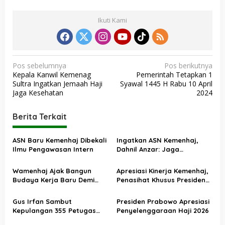
Ikuti Kami
N
Pos sebelumnya
Pos berikutnya
Kepala Kanwil Kemenag
Pemerintah Tetapkan 1
a
Sultra Ingatkan Jemaah Haji
Syawal 1445 H Rabu 10 April
v
Jaga Kesehatan
2024
i
Berita Terkait
g
a
ASN Baru Kemenhaj Dibekali
Ingatkan ASN Kemenhaj,
s
Ilmu Pengawasan Intern
Dahnil Anzar: Jaga
Integritas, Hentikan Praktik
i
Menjadikan Jemaah
Wamenhaj Ajak Bangun
Apresiasi Kinerja Kemenhaj,
p
sebagai Komoditas
Budaya Kerja Baru Demi
Penasihat Khusus Presiden
o
Pelayanan Terbaik bagi
Nilai Transisi
Jemaah
Penyelenggaraan Haji
s
Gus Irfan Sambut
Presiden Prabowo Apresiasi
Berjalan Baik
Kepulangan 355 Petugas
Penyelenggaraan Haji 2026
Haji PPIH Daker Makkah