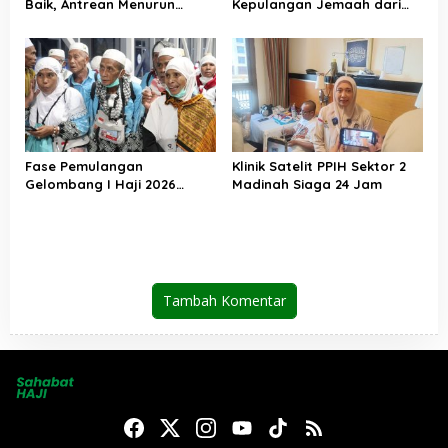
Baik, Antrean Menurun
Kepulangan Jemaah dari
Layanan Jemaah Meningkat
Tanah Suci, Air Zamzam
Akan Didistribusikan di
Tanah Air
Fase Pemulangan
Klinik Satelit PPIH Sektor 2
Gelombang I Haji 2026
Madinah Siaga 24 Jam
Berakhir, Lebih dari 95 Ribu
Jemaah Indonesia Telah
Kembali ke Tanah Air
Tambah Komentar