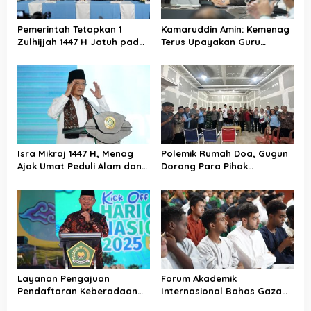
Pemerintah Tetapkan 1
Kamaruddin Amin: Kemenag
Zulhijjah 1447 H Jatuh pada
Terus Upayakan Guru
18 Mei 2026, Iduladha 27 Mei
Madrasah Swasta Bisa
Diangkat PPPK
Isra Mikraj 1447 H, Menag
Polemik Rumah Doa, Gugun
Ajak Umat Peduli Alam dan
Dorong Para Pihak
Sosial lewat Nilai Salat
Kedepankan Musyawarah
Layanan Pengajuan
Forum Akademik
Pendaftaran Keberadaan
Internasional Bahas Gaza
Pesantren Dibuka Kembali 1
dan Perdamaian Dunia