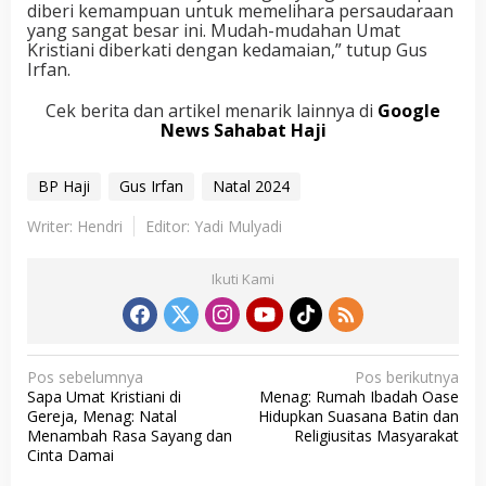
diberi kemampuan untuk memelihara persaudaraan
yang sangat besar ini. Mudah-mudahan Umat
Kristiani diberkati dengan kedamaian,” tutup Gus
Irfan.
Cek berita dan artikel menarik lainnya di
Google
News Sahabat Haji
BP Haji
Gus Irfan
Natal 2024
Writer: Hendri
Editor: Yadi Mulyadi
Ikuti Kami
N
Pos sebelumnya
Pos berikutnya
Sapa Umat Kristiani di
Menag: Rumah Ibadah Oase
a
Gereja, Menag: Natal
Hidupkan Suasana Batin dan
v
Menambah Rasa Sayang dan
Religiusitas Masyarakat
Cinta Damai
i