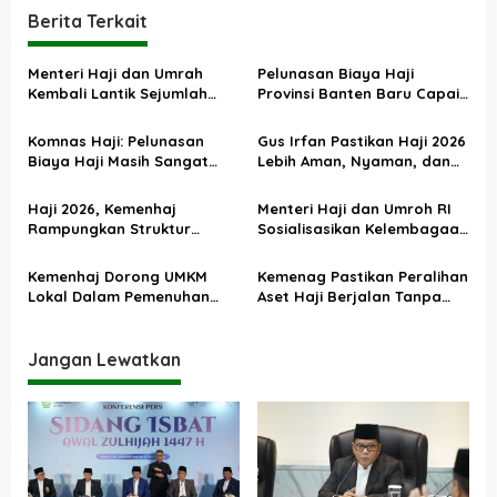
g
Berita Terkait
a
s
Menteri Haji dan Umrah
Pelunasan Biaya Haji
Kembali Lantik Sejumlah
Provinsi Banten Baru Capai
i
Pejabat Strategis, Berikut
43 Persen
p
Daftarnya
Komnas Haji: Pelunasan
Gus Irfan Pastikan Haji 2026
o
Biaya Haji Masih Sangat
Lebih Aman, Nyaman, dan
Rendah
Terjangkau
s
Haji 2026, Kemenhaj
Menteri Haji dan Umroh RI
Rampungkan Struktur
Sosialisasikan Kelembagaan
Kelembagaan Kanwil dan
dan Persiapan
Kantor Kemenhaj
Penyelenggaraan Ibadah
Kemenhaj Dorong UMKM
Kemenag Pastikan Peralihan
Haji di Kanwil Jawa Barat
Lokal Dalam Pemenuhan
Aset Haji Berjalan Tanpa
Konsumsi Haji 2026
Hambatan
Jangan Lewatkan